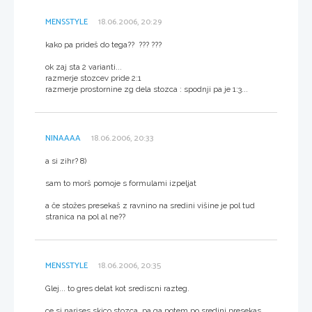
MENSSTYLE
18.06.2006, 20:29
kako pa prideš do tega?? ??? ???
ok zaj sta 2 varianti...
razmerje stozcev pride 2:1
razmerje prostornine zg dela stozca : spodnji pa je 1:3...
NINAAAA
18.06.2006, 20:33
a si zihr? 8)
sam to morš pomoje s formulami izpeljat
a če stožes presekaš z ravnino na sredini višine je pol tud
stranica na pol al ne??
MENSSTYLE
18.06.2006, 20:35
Glej... to gres delat kot srediscni razteg.
ce si narises skico stozca, pa ga potem po sredini presekas,