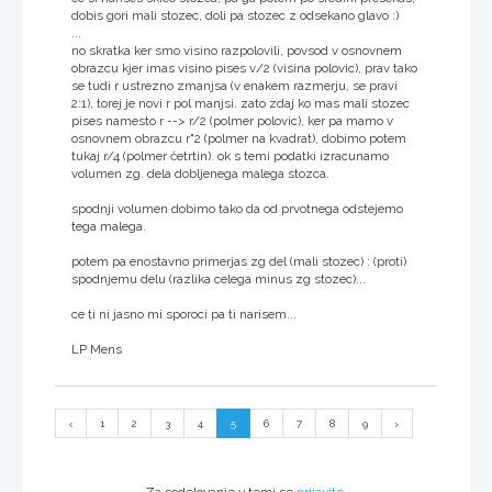
dobis gori mali stozec, doli pa stozec z odsekano glavo :)
...
no skratka ker smo visino razpolovili, povsod v osnovnem
obrazcu kjer imas visino pises v/2 (visina polovic), prav tako
se tudi r ustrezno zmanjsa (v enakem razmerju, se pravi
2:1), torej je novi r pol manjsi. zato zdaj ko mas mali stozec
pises namesto r --> r/2 (polmer polovic), ker pa mamo v
osnovnem obrazcu r"2 (polmer na kvadrat), dobimo potem
tukaj r/4 (polmer četrtin). ok s temi podatki izracunamo
volumen zg. dela dobljenega malega stozca.
spodnji volumen dobimo tako da od prvotnega odstejemo
tega malega.
potem pa enostavno primerjas zg del (mali stozec) : (proti)
spodnjemu delu (razlika celega minus zg stozec)...
ce ti ni jasno mi sporoci pa ti narisem...
LP Mens
1
2
3
4
5
6
7
8
9
Za sodelovanje v temi se
prijavite
.