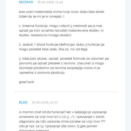
NEOMAN
18.06.2006, 13:46
ewo uceri matematka mimo (visji nivo), dobu tako lahek
listek da se mi je kr smejalo :)
1. linearna funkcija, mogu vstavit 3 vrednosti pa jo mal
opisat pa ksni so lahko rezultati (natanko ena resitev, ni
resitev, neskoncno mnogo resitev).
2. sodost / lihost funkcije (definicija), dobu 3 funkcije pa
mogu povedat kera soda, liha oz. nic od tega.
3. rotacijski stozec, opisat, povedat formule za volumen pa
povrsino pa opisat preseke z ravnino. zracunat si mogu
razmerje prostornin ce ravnina razpolajlja visino in je
vporedna z osnovno ploskvijo.
good luck.
BLEKI
18.06.2006, 14:07
A mormo znat limito funkcije? ker v katalogo je vprasanje
oznaceno za visji nivo (10.1-10.3.../1. vprasanje) v zbirki
odgovorov pa isto vprasnje nima oznake za visji nivo ???
isto je npr. za 13. vprasanje iste snovi, tj geo pomen
določnega integrala...