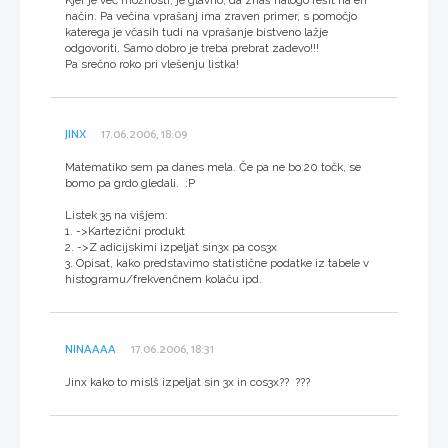
način. Pa večina vprašanj ima zraven primer, s pomočjo
katerega je včasih tudi na vprašanje bistveno lažje
odgovoriti. Samo dobro je treba prebrat zadevo!!!
Pa srečno roko pri vlešenju listka!
JINX
17.06.2006, 18:09
Matematiko sem pa danes mela. Če pa ne bo 20 točk, se
bomo pa grdo gledali. :P
Listek 35 na višjem:
1. ->Kartezični produkt
2. ->Z adicijskimi izpeljat sin3x pa cos3x
3. Opisat, kako predstavimo statistične podatke iz tabele v
histogramu/frekvenčnem kolaču ipd.
NINAAAA
17.06.2006, 18:31
Jinx kako to mislš izpeljat sin 3x in cos3x?? ???