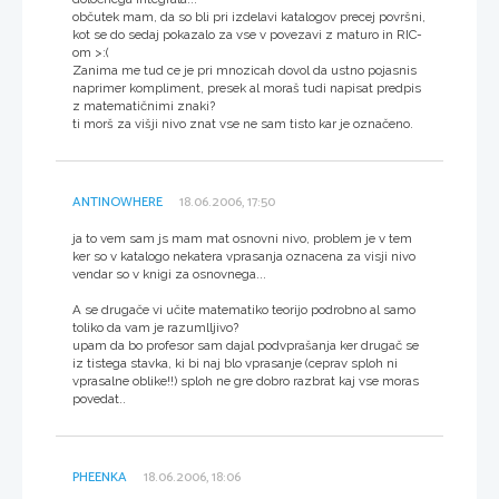
občutek mam, da so bli pri izdelavi katalogov precej površni,
kot se do sedaj pokazalo za vse v povezavi z maturo in RIC-
om >:(
Zanima me tud ce je pri mnozicah dovol da ustno pojasnis
naprimer kompliment, presek al moraš tudi napisat predpis
z matematičnimi znaki?
ti morš za višji nivo znat vse ne sam tisto kar je označeno.
ANTINOWHERE
18.06.2006, 17:50
ja to vem sam js mam mat osnovni nivo, problem je v tem
ker so v katalogo nekatera vprasanja oznacena za visji nivo
vendar so v knigi za osnovnega...
A se drugače vi učite matematiko teorijo podrobno al samo
toliko da vam je razumlljivo?
upam da bo profesor sam dajal podvprašanja ker drugač se
iz tistega stavka, ki bi naj blo vprasanje (ceprav sploh ni
vprasalne oblike!!) sploh ne gre dobro razbrat kaj vse moras
povedat..
PHEENKA
18.06.2006, 18:06