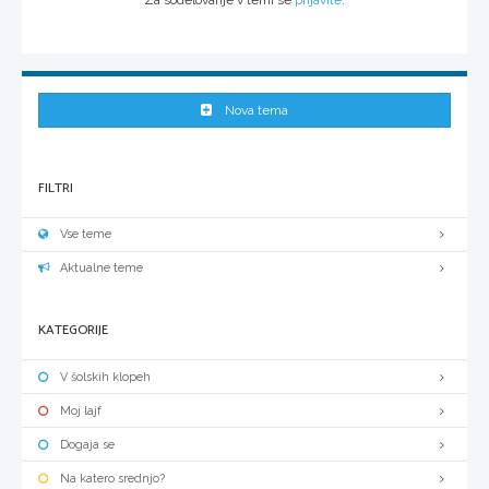
Nova tema
FILTRI
Vse teme
Aktualne teme
KATEGORIJE
V šolskih klopeh
Moj lajf
Dogaja se
Na katero srednjo?