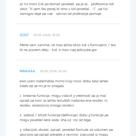
pr ns morš čist po domač povedat, pa je ql... profesorca not
skoz: "ti sam tko povej kt smo v šol povedal... ;)" ..pa ful
namigov daje pa vse... odvisn od profesorja pomoje...
GOST
18.06.2006, 18:38
Mene sam zanima, ce mas lahko kksn list s formulami / tko
kt na pisnem delu - tist, k mas vsaj adicijske gor
NINAAAA
18.06.2006, 19:00
ewo uceri matematka mimo (visji nivo), dobu tako lahek
listek da se mi je kr smejalo
1. linearna funkcija, mogu vstavit 3 vrednosti pa jo mal
opisat pa ksni so lahko rezultati (natanko ena resitev, ni
resitev, neskoncno mnogo resitev).
2. sodost / lihost funkcije (definicija), dobu 3 funkcije pa
mogu povedat kera soda, liha oz. nic od tega.
3. rotacijski stozec, opisat, povedat formule za volumen pa
povrsino pa opisat preseke z ravnino. zracunat si mogu