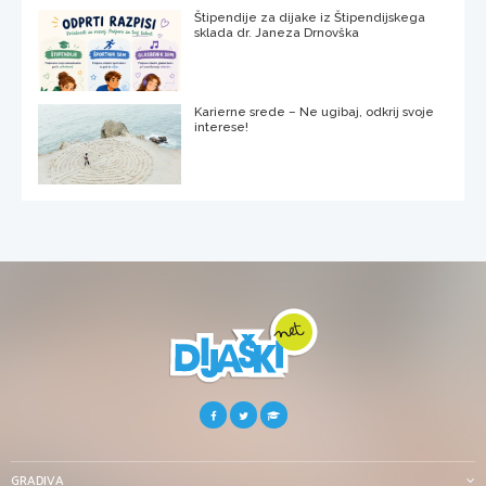
Štipendije za dijake iz Štipendijskega
sklada dr. Janeza Drnovška
Karierne srede – Ne ugibaj, odkrij svoje
interese!
GRADIVA