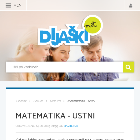
MENI
Domov
Forum
Matura
Matematika - ustni
MATEMATIKA - USTNI
OBJAVLJENO 14.06.2005, 21:59 OD
BAZILIKA
Kaj res lahko zamenjas listek z vprasanji na ustnem, ce ne znas