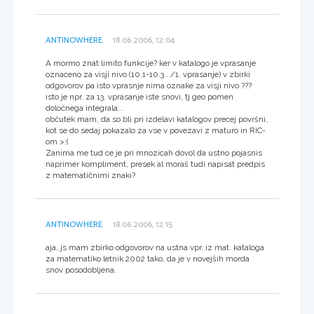
ANTINOWHERE
18.06.2006, 12:04
A mormo znat limito funkcije? ker v katalogo je vprasanje
oznaceno za visji nivo (10.1-10.3.../1. vprasanje) v zbirki
odgovorov pa isto vprasnje nima oznake za visji nivo ???
isto je npr. za 13. vprasanje iste snovi, tj geo pomen
določnega integrala...
občutek mam, da so bli pri izdelavi katalogov precej površni,
kot se do sedaj pokazalo za vse v povezavi z maturo in RIC-
om >:(
Zanima me tud ce je pri mnozicah dovol da ustno pojasnis
naprimer kompliment, presek al moraš tudi napisat predpis
z matematičnimi znaki?
ANTINOWHERE
18.06.2006, 12:15
aja, js mam zbirko odgovorov na ustna vpr. iz mat. kataloga
za matematiko letnik 2002 tako, da je v novejših morda
snov posodobljena.