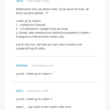
URCA
17.06.2006, 20:35
Matematiko sem pa danes mela. Če pa ne bo 20 točk, se
bomo pa grdo gledali. :P
Listek 35 na višjem:
1. ->Kartezični produkt
2. ->Z adicijskimi izpeljat sin3x pa cos3x
3. Opisat, kako predstavimo statistične podatke iz tabele v
histogramu/frekvenčnem kolaču ipd.
a je to višji nivo, ker kokr jaz vem nam ni treba znat
izpeljevat trojnih kotov
PHEENKA
17.06.2006, 21:16
sj piše.. listek 35 na višjem ;)
URCA
17.06.2006, 21:38
sj piše.. listek 35 na višjem ;)
ooooo ... :oja hvala-mislm sploh vidla nism