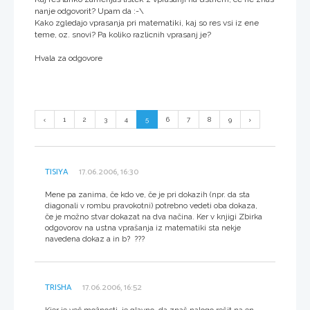
nanje odgovorit? Upam da :-\
Kako zgledajo vprasanja pri matematiki, kaj so res vsi iz ene
teme, oz. snovi? Pa koliko razlicnih vprasanj je?
Hvala za odgovore
1
2
3
4
5
6
7
8
9
TISIYA
17.06.2006, 16:30
Mene pa zanima, če kdo ve, če je pri dokazih (npr. da sta
diagonali v rombu pravokotni) potrebno vedeti oba dokaza,
če je možno stvar dokazat na dva načina. Ker v knjigi Zbirka
odgovorov na ustna vprašanja iz matematiki sta nekje
navedena dokaz a in b? ???
TRISHA
17.06.2006, 16:52
Kjer je več možnosti, je glavno, da znaš nalogo rešit na en