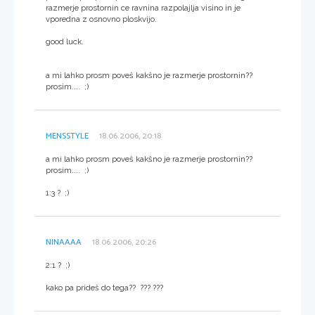
razmerje prostornin ce ravnina razpolajlja visino in je
vporedna z osnovno ploskvijo.
good luck.
a mi lahko prosm poveš kakšno je razmerje prostornin??
prosim.... ;)
MENSSTYLE
18.06.2006, 20:18
a mi lahko prosm poveš kakšno je razmerje prostornin??
prosim.... ;)
1:3 ? ;)
NINAAAA
18.06.2006, 20:26
2:1 ? ;)
kako pa prideš do tega?? ??? ???