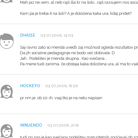
Mah jaz ne vem, al neb rajš šla kr na šolo...rajš razsujem nos socia
Kam pa je treba it na šoli? A je določena kaka ura, kdaj pridet?
DHAJSE
03.07.2006, 14:03
Saj ravno zato so menda uvedli zaj možnost ogleda rezultatov pre
Da jih socialne pedagoginje ne bodo več dobivale :D
Jah.. Podelitev je menda skupna.. Kao svečana...
Pa mene tudi zanima, če obstaja kaka določena ura, al ma to vsaka
HOCKEY17
03.07.2006, 16:59
pr nm je ob 10-ih, vsaj tko je na netu napisan
INNUENDO
03.07.2006, 21:16
tudi pri nas je kao svečana podelitev maturitetnih spričeval ob 10. 