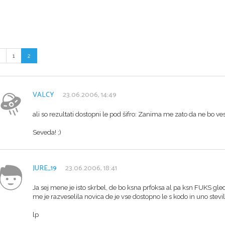
1
2
VALCY
23.06.2006, 14:49
ali so rezultati dostopni le pod šifro: Zanima me zato da ne bo 
Seveda! ;)
JURE_19
23.06.2006, 18:41
Ja sej mene je isto skrbel, de bo ksna prfoksa al pa ksn FUKS g
me je razveselila novica de je vse dostopno le s kodo in uno stev
lp