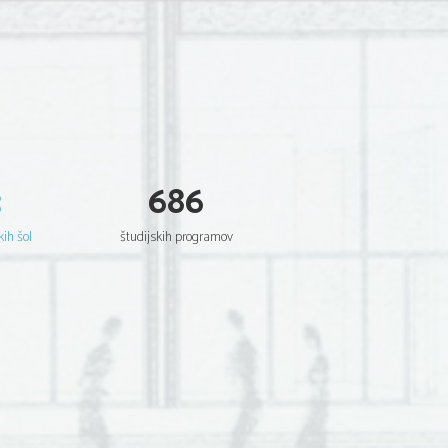
3
686
kih šol
študijskih programov