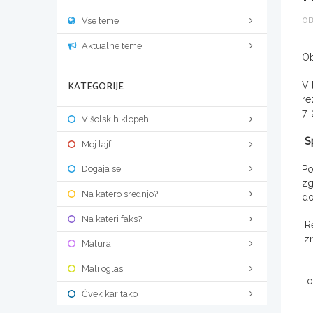
Vse teme
OB
Aktualne teme
Ob
KATEGORIJE
V 
re
7.
V šolskih klopeh
S
Moj lajf
Po
Dogaja se
zg
Na katero srednjo?
do
Na kateri faks?
Re
iz
Matura
Mali oglasi
To
Čvek kar tako