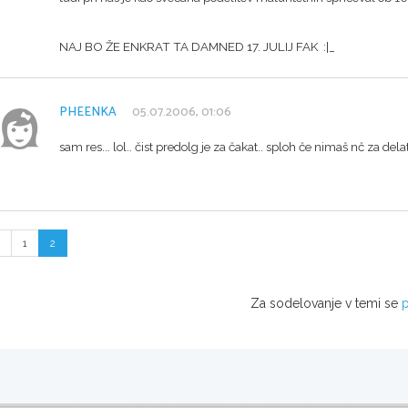
NAJ BO ŽE ENKRAT TA DAMNED 17. JULIJ FAK :|_
PHEENKA
05.07.2006, 01:06
sam res... lol.. čist predolg je za čakat.. sploh če nimaš nč za dela
1
2
Za sodelovanje v temi se
p