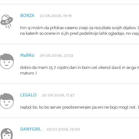
BORZA
23.06.2006, 19:19
hm sj mislm da prfokse vseeno zvejo za rezultate svojih dijakov ;
na katerih so ocene in si jih pred podelitvijo lahk ogledajo, no vsa
M4RK0
29.06.2006, 23:53
dobro da mam 15.7. rojstni dan in bom cel vikend slavil in se g
maturo :)
LEGALO
30.06.2006, 17:47
najbol bo, ko bo server preobremenjen pa eni ne bojo mogl not.. b
DANYGIRL
03.07.2006, 13:00