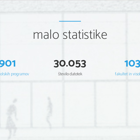
malo statistike
901
30.053
10
šolskih programov
število datotek
fakultet in viso