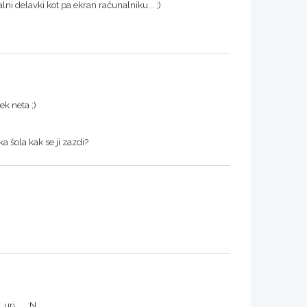
lni delavki kot pa ekran računalniku... ;)
k neta ;)
 šola kak se ji zazdi?
uri ... :N