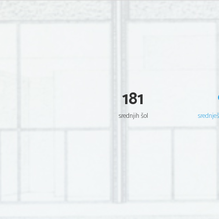
181
srednjih šol
srednje