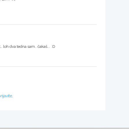
t.. loh dva tedna sam.. čakaš... :D
rijavite
.