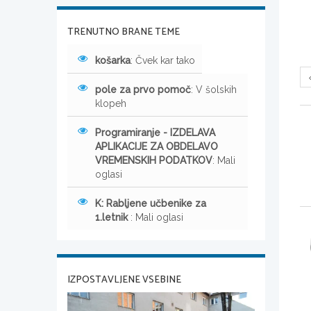
TRENUTNO BRANE TEME
košarka
: Čvek kar tako
pole za prvo pomoč
: V šolskih
klopeh
Programiranje - IZDELAVA
APLIKACIJE ZA OBDELAVO
VREMENSKIH PODATKOV
: Mali
oglasi
K: Rabljene učbenike za
1.letnik
: Mali oglasi
IZPOSTAVLJENE VSEBINE