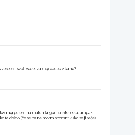
ves vesolni svet vedel za moj padec v temo?
ledov moj polom na maturi kr gor na internetu, ampak
ilko ta dolgo (če se pa ne morm spomnt kuko se ji reče).