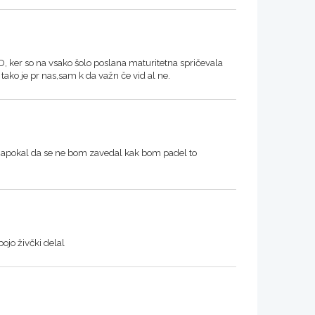
D, ker so na vsako šolo poslana maturitetna spričevala
j tako je pr nas,sam k da važn če vid al ne.
a napokal da se ne bom zavedal kak bom padel to
ojo živčki delal