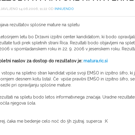
JAVLJENO 14.06.2006, 11:22 OD
INNUENDO
java rezultatov splošne mature na spletu
letošnjem letu bo Državni izpitni center kandidatom, ki bodo opravlj
zultate tudi prek spletnih strani Rica. Rezultati bodo objavljeni na spletu
 2006 v spomladanskem roku in 22. 9. 2006 v jesenskem roku. Rezultat
pletni naslov za dostop do rezultatov je:
matura.ric.si
 vstopu na spletno stran kandidat vpiše svoji EMŠO in izpitno šifro, ki jo
ornjem desnem kotu lista). Če vpiše pravilni EMŠO in izpitno šifro, se 
sežki pri opravljanju splošne mature.
zultati na spletu bodo letos informativnega značaja. Uradne rezultate
ročila njegova šola.
rej, čaka me bedenje celo noč do 5h zjutraj. superca :K