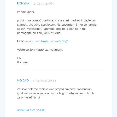
ROMYKA
13.03.2013, 08:01
Pozdravljeni,
prosim za pomoč vse tiste, ki ste stari med 10 in 25 letom
starosti, vključno s 25 letom. Na spodnjem linku se nahaja
spletni vprašalnik, katerega prosim izpolnite in mi
pomagajte pri zaključku študija.
Link:
www.xn--zd-mta.si/1ka/a/237
Vsem se že v naprej zahvaljujem.
Lp,
Romana
MOJCAO
21.03.2013, 20:42
Za šolo delamo raziskavo o prepoznavnosti slovenskih
igralcev, če se komu da rešit tole 5minutno anketo, bi bla
zelo hvaležna :)
www.1ka.si/a/24801