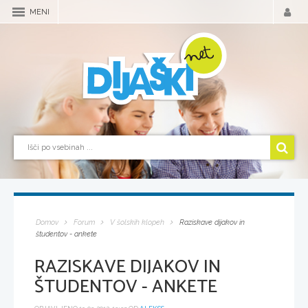
MENI
Domov
Forum
V šolskih klopeh
Raziskave dijakov in
študentov - ankete
RAZISKAVE DIJAKOV IN
ŠTUDENTOV - ANKETE