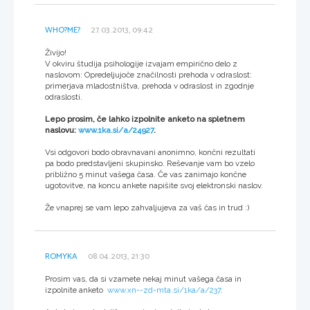
WHO?ME?
27.03.2013, 09:42
Živijo!
V okviru študija psihologije izvajam empirično delo z
naslovom: Opredeljujoče značilnosti prehoda v odraslost:
primerjava mladostništva, prehoda v odraslost in zgodnje
odraslosti.
Lepo prosim, če lahko izpolnite anketo na spletnem
naslovu:
www.1ka.si/a/24927
.
Vsi odgovori bodo obravnavani anonimno, končni rezultati
pa bodo predstavljeni skupinsko. Reševanje vam bo vzelo
približno 5 minut vašega časa. Če vas zanimajo končne
ugotovitve, na koncu ankete napišite svoj elektronski naslov.
Že vnaprej se vam lepo zahvaljujeva za vaš čas in trud :)
ROMYKA
08.04.2013, 21:30
Prosim vas, da si vzamete nekaj minut vašega časa in
izpolnite anketo
www.xn--zd-mta.si/1ka/a/237
.