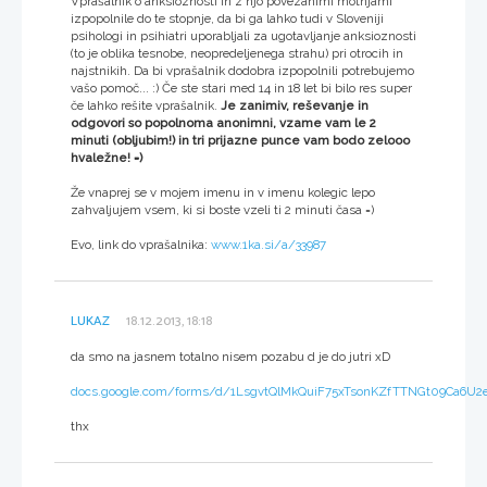
Vprašalnik o anksioznosti in z njo povezanimi motnjami
izpopolnile do te stopnje, da bi ga lahko tudi v Sloveniji
psihologi in psihiatri uporabljali za ugotavljanje anksioznosti
(to je oblika tesnobe, neopredeljenega strahu) pri otrocih in
najstnikih. Da bi vprašalnik dodobra izpopolnili potrebujemo
vašo pomoč... :) Če ste stari med 14 in 18 let bi bilo res super
če lahko rešite vprašalnik.
Je zanimiv, reševanje in
odgovori so popolnoma anonimni, vzame vam le 2
minuti (obljubim!) in tri prijazne punce vam bodo zelooo
hvaležne! =)
Že vnaprej se v mojem imenu in v imenu kolegic lepo
zahvaljujem vsem, ki si boste vzeli ti 2 minuti časa =)
Evo, link do vprašalnika:
www.1ka.si/a/33987
LUKAZ
18.12.2013, 18:18
da smo na jasnem totalno nisem pozabu d je do jutri xD
docs.google.com/forms/d/1LsgvtQlMkQuiF75xTsonKZfTTNGt09Ca6U2e
thx