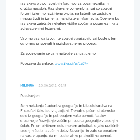
raziskavo o vlogi spletnih forumov za posameznika in
družbo nasploh. Raziskava je pomembna, saj so spletni
forumi izjemno razširjena okolja, na katerih se zadržuje
mnogo ljudi in izmenja marsikatera informacija. Obenem bo
raziskava zajela še nekatere vidike soočanja posameznika z
zdravstvenimi težavami.
Vabimo vas, da izpolnite spletni vprašalnik, saj boste s tem
ogromno prispevali h raziskovalnemu procesu.
Za sodelovanje se vam najlepše zahvaljujemo!
Povezava do ankete:
www.1ka.si/a/14675
MILI1986
20.06.2012, 09:15
Pozdravljeni!
Sem nekdanja študentka geografije in bibliotekarstva na
Filozofski fakulteti v Ljubljani. Trenutno pišem diplomsko
delo iz geografije in potrebujem vašo pomoč. Naslov
diplome je Razvijanje veščin pri pouku geografije v srednjih
šolah. Pri empiričnem delu moram anketirati dijake različnih
srednjih šol iz različnih delov Slovenije in zato se obračam
na vas, v upanju, da mi boste lahko priskočili na pomoč.