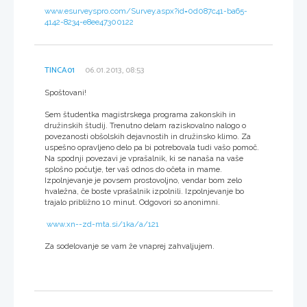
www.esurveyspro.com/Survey.aspx?id=0d087c41-ba65-
4142-8234-e8ee47300122
TINCA01
06.01.2013, 08:53
Spoštovani!
Sem študentka magistrskega programa zakonskih in
družinskih študij. Trenutno delam raziskovalno nalogo o
povezanosti obšolskih dejavnostih in družinsko klimo. Za
uspešno opravljeno delo pa bi potrebovala tudi vašo pomoč.
Na spodnji povezavi je vprašalnik, ki se nanaša na vaše
splošno počutje, ter vaš odnos do očeta in mame.
Izpolnjevanje je povsem prostovoljno, vendar bom zelo
hvaležna, če boste vprašalnik izpolnili. Izpolnjevanje bo
trajalo približno 10 minut. Odgovori so anonimni.
www.xn--zd-mta.si/1ka/a/121
Za sodelovanje se vam že vnaprej zahvaljujem.