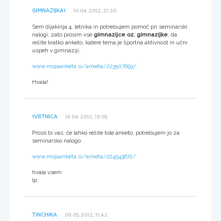
GIMNAZIJKA1
10.04.2012, 21:30
Sem dijakinja 4. letnika in potrebujem pomoč pri seminarski
nalogi, zato prosim vse
gimnazijce oz. gimnazijke
, da
rešite kratko anketo, katere tema je športna aktivnost in učni
uspeh v gimnaziji.
www.mojaanketa.si/anketa/223507693/
Hvala!
1VRTNICA
16.04.2012, 19:05
Prosil bi vas, če lahko rešite tole anketo, potrebujem jo za
seminarsko nalogo
www.mojaanketa.si/anketa/224543672/
hvala vsem
lp
TINCHIKA
09.05.2012, 11:42