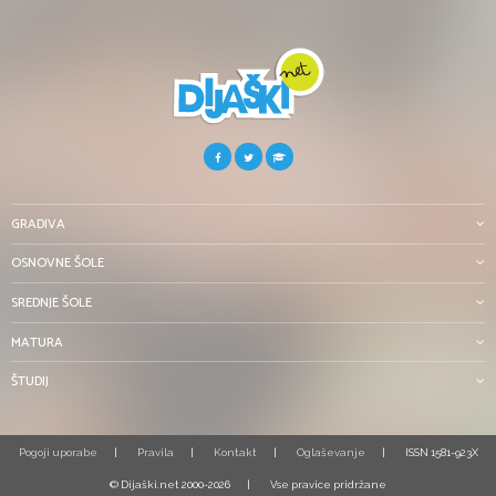
GRADIVA
OSNOVNE ŠOLE
SREDNJE ŠOLE
MATURA
ŠTUDIJ
Pogoji uporabe
Pravila
Kontakt
Oglaševanje
ISSN 1581-923X
© Dijaški.net 2000-2026
Vse pravice pridržane