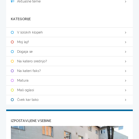
Aktualne teme
KATEGORIJE
V šolskih klopeh
Moj lajf
Dogaja se
Na katero srednjo?
Na kateri faks?
Matura
Mali oglasi
Čvek kar tako
IZPOSTAVLJENE VSEBINE