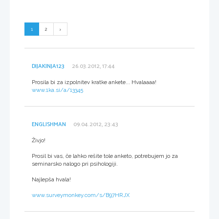
1
2
DIJAKINJA123
26.03.2012, 17:44
Prosila bi za izpolnitev kratke ankete... Hvalaaaa!
www.1ka.si/a/13345
ENGLISHMAN
09.04.2012, 23:43
Živjo!
Prosil bi vas, če lahko rešite tole anketo, potrebujem jo za
seminarsko nalogo pri psihologiji.
Najlepša hvala!
www.surveymonkey.com/s/B97HRJX