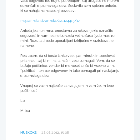
Vaše odgovore res nujno potrebujem, saj drugače ne morem
dokončati diplomskega dela. Sestavila sem spletno anketo,
ki se nahaja na naslednj povezavi:
mojaanketa.si/anketa/221124415/1/
Anketa je anonimna, enostavna za reševanje (le označite
odgovore) in vam res ne bo vzela veliko časa (5 do max 10
min). Rezultati bodo uporabljeni izključno v raziskovalne
namene.
Res upam, da si boste lahko vzeli par minutk in sodelovali
pri anketi, saj bi mi na ta način zelo pomagali. Vem, da se
bližajo počitnice, vendar bi me veselilo, če bi vseeno lahko
''poklikali'' teh par odgovorov in tako pomagali pri nastajanju
diplomskega dela.
Vnaprej se vsem najlepše zahvaljujem in vam želim lepe
počitnice:)
Lp
Milica
MUSKOKS
28.08.2012, 15:08