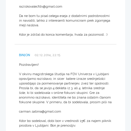
raziskovalecfdv@gmail.com
Da ne bom tu pisal celega eseja z dodatnimi podrobnostmi
in navodili, lahko z interesenti komuniciram prek zgornjega
mejl naslova.
Kdor je zdržal do konca komentarja, hvala za pozornost. :)
BINJON
02.12.2014, 22:15
Pozdravljeni!
V okviru magistrskega študija na FDV Univerza v Ljubljani
opravljamo raziskavo, in sicer katere izraze srednješolci
uporabljajo za poimenovanje partnerjev, zvez ter spolnosti.
Prosila bi, da se javijo 4 dekleta iz 3. ali 4. letnika srednje
šole, ki bi sodelovala v online fokusni skupini. Gre za
anonimno raziskavo, identiteta ne bo znana ostalim članom
fokusne skupine. V primeru, da bi sodelovala, prosim piši na
carman.sabina@gmail.com
Kdor bo sodeloval, dobi bon v vrednosti 15€ za najem piknik
prostora v Ljubljani. Bon je prenosljiv.