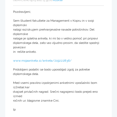
OBJAVLJENO 19.03.2012, 13:35 OD
ALEKSS
Pozdravljeni,
Sem študent fakultete za Management v Kopru in v svoji
diplomski
nalogi raziskujem prehranjevalne navade potrošnikov. Del
diplomske
naloge je spletna anketa, ki mi bo v veliko pomoč pri pripravi
diplomskega dela, zato vas vljudno prosim, da sledite spodnji
povezavi
in rešite anketo.
www.mojaanketa.si/anketa/219222836/
Pridobljeni podatki se bodo uporabljali zgolj za potrebe
diplomskega dela.
Med vsemi pravilno izpolnjenimi anketnimi vprašalniki bom
izžrebal kar
dvajset privlačnih nagrad. Srečni nagrajenci bodo prejeli eno
izmed
ročnih ur, blagovne znamke Circ.
lp