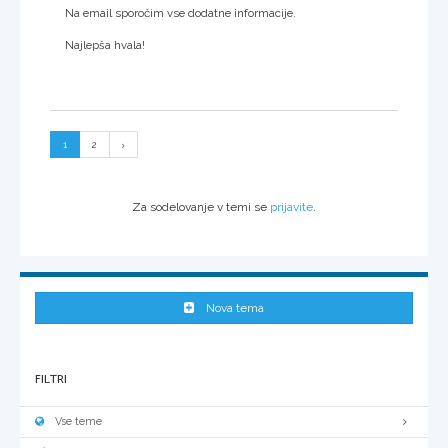
Na email sporočim vse dodatne informacije.
Najlepša hvala!
1
2
Za sodelovanje v temi se
prijavite
.
Nova tema
FILTRI
Vse teme