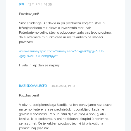
987
13.11.2014, 14:35
Pozdravljeni!
Smo študentje BC Nakla in pri predmetu Podjetništvo in
trženje delamo raziskavo o invazivnih rastlinah.
Potrebujemo veliko število odgovorov, zato vas lepo prosimo,
da si vzamete minutko časa in rešite anketo na sledeči
povezavi:
www.esurveyspro.com/Survey.aspx?id=5ea66563-081b-
43e3-87c0-170cd69d99df
Hvala in lep dan še naprej!
RAZISKOVALECFD
30.11.2014, 19:53
Pozdravljeni!
V okviru podiplomskega študija na fdv opravljamo raziskavo
na temo, katere izraze srednješolci uporabljajo, kadar je
govora o spolnosti. Rabil bi štiri dijake (moški spol) 3. ali 4.
letnika, ki bi sodelovali v online fokusni skupini (anonimno,
se razume). Če je kakšen prostovoljec, ki bi priskočil na
pomoč, naj piše na: