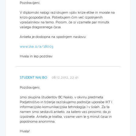
Pozdravljeni,
V diplomski nalogi raziskujem vpliv krize etike in morale na
krizo gospodarstva. Potrebujem čim več izpolnjenih
vprašalnikov na temo. Prosim, če si vzamete par minutk
vašega dragocenega časa.
Anketa je dostopna na spodnjem naslovu:
www.1ka.si/a/18003
Hvala in lep pozdrav
STUDENT NAJ BO
08.12.2012, 22:41
Pozdravljeni,
smo skupina študentov BC Naklo, v okviru predmeta
Podjetništvo in trženje raziskujemo področje uporabe IKT (
informacijsko komunikacijska tehnologija ) v šolah. Za ta
namen smo sestavili anketo, za katero vas prosimo, da jo
izpolnete. Anketa je kratka, vzame vam le 5 minut časa in
popolnoma anonimna.
Hvala!