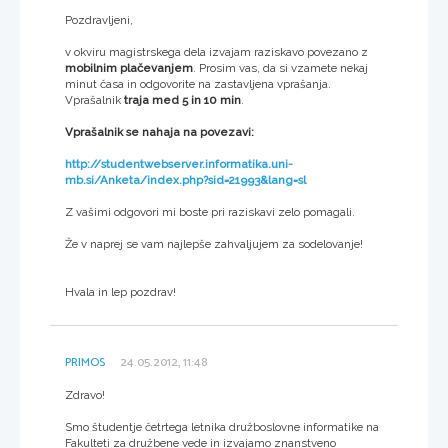
Pozdravljeni,
v okviru magistrskega dela izvajam raziskavo povezano z
mobilnim plačevanjem
. Prosim vas, da si vzamete nekaj
minut časa in odgovorite na zastavljena vprašanja.
Vprašalnik
traja med 5 in 10 min
.
Vprašalnik se nahaja na povezavi:
http://studentwebserver.informatika.uni-
mb.si/Anketa/index.php?sid=21993&lang=sl
Z vašimi odgovori mi boste pri raziskavi zelo pomagali.
Že v naprej se vam najlepše zahvaljujem za sodelovanje!
Hvala in lep pozdrav!
PRIMOS
24.05.2012, 11:48
Zdravo!
Smo študentje četrtega letnika družboslovne informatike na
Fakulteti za družbene vede in izvajamo znanstveno