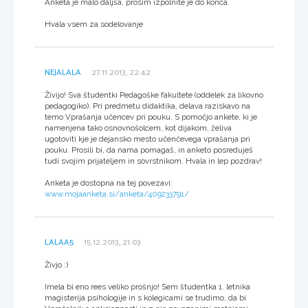
Anketa je malo daljša, prosim izpolnite je do konca.
Hvala vsem za sodelovanje
NEJALALA
27.11.2013, 22:42
Živijo! Sva študentki Pedagoške fakultete (oddelek za likovno
pedagogiko). Pri predmetu didaktika, delava raziskavo na
temo Vprašanja učencev pri pouku. S pomočjo ankete, ki je
namenjena tako osnovnošolcem, kot dijakom, želiva
ugotoviti kje je dejansko mesto učenčevega vprašanja pri
pouku. Prosili bi, da nama pomagaš, in anketo posreduješ
tudi svojim prijateljem in sovrstnikom. Hvala in lep pozdrav!
Anketa je dostopna na tej povezavi:
www.mojaanketa.si/anketa/409233791/
LALAA5
15.12.2013, 21:03
Živjo :)
Imela bi eno rees veliko prošnjo! Sem študentka 1. letnika
magisterija psihologije in s kolegicami se trudimo, da bi