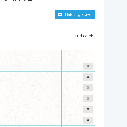
Naloži gradivo
11 datotek
0
0
0
0
0
0