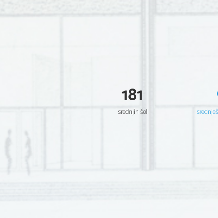
181
srednjih šol
srednje