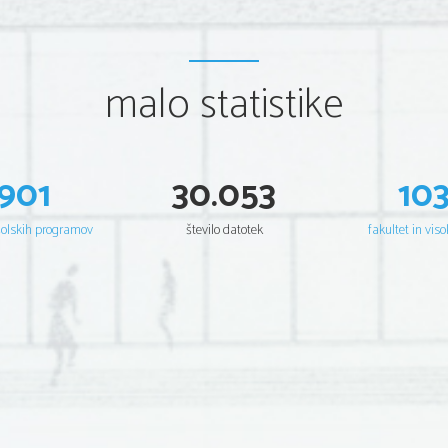
malo statistike
901
30.053
10
šolskih programov
število datotek
fakultet in viso