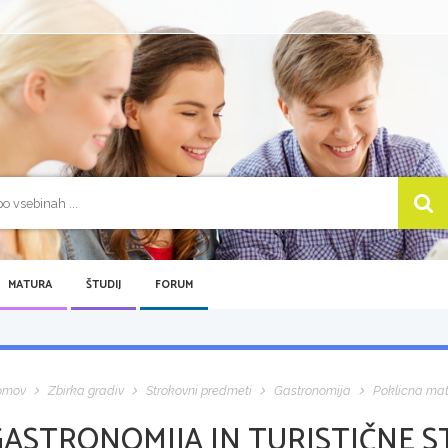
MATURA
ŠTUDIJ
FORUM
omov
Zbirka gradiv
Strokovni predmeti
Gastronomija
Poklicna ma
GASTRONOMIJA IN TURISTIČNE S