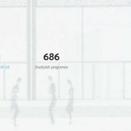
3
686
kih šol
študijskih programov