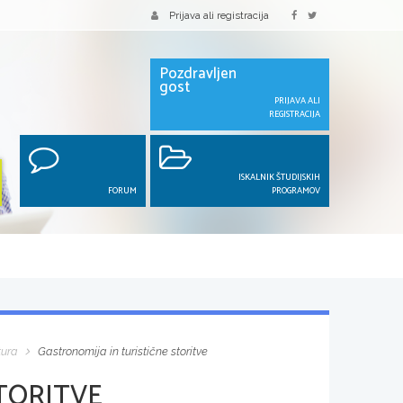
Prijava ali registracija
Pozdravljen
gost
PRIJAVA ALI
REGISTRACIJA
ISKALNIK ŠTUDIJSKIH
FORUM
PROGRAMOV
tura
Gastronomija in turistične storitve
TORITVE