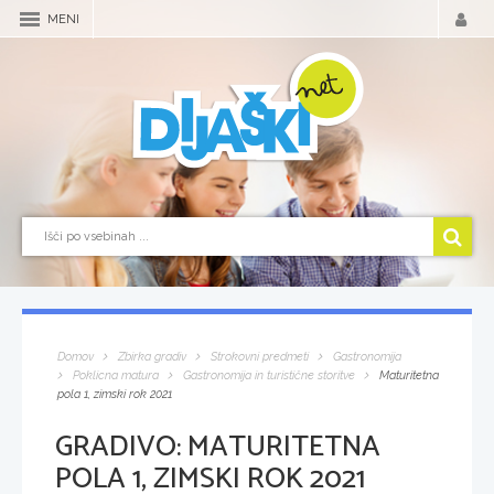
MENI
Domov
Zbirka gradiv
Strokovni predmeti
Gastronomija
Poklicna matura
Gastronomija in turistične storitve
Maturitetna
pola 1, zimski rok 2021
GRADIVO:
MATURITETNA
POLA 1, ZIMSKI ROK 2021