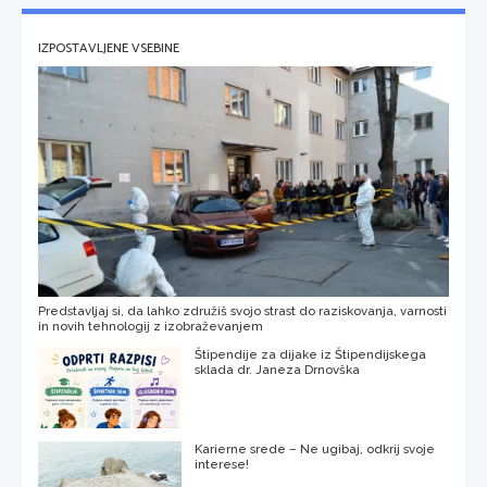
IZPOSTAVLJENE VSEBINE
Predstavljaj si, da lahko združiš svojo strast do raziskovanja, varnosti
in novih tehnologij z izobraževanjem
Štipendije za dijake iz Štipendijskega
sklada dr. Janeza Drnovška
Karierne srede – Ne ugibaj, odkrij svoje
interese!