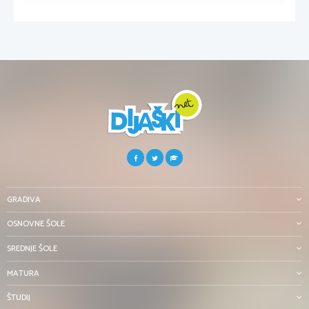
GRADIVA
OSNOVNE ŠOLE
SREDNJE ŠOLE
MATURA
ŠTUDIJ