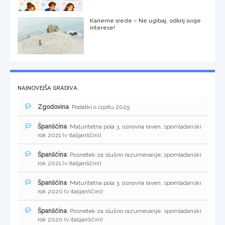
Karierne srede – Ne ugibaj, odkrij svoje
interese!
NAJNOVEJŠA GRADIVA
Zgodovina
: Podatki o izpitu 2025
Španščina
: Maturitetna pola 3, osnovna raven, spomladanski
rok 2021 (v italijanščini)
Španščina
: Posnetek za slušno razumevanje, spomladanski
rok 2021 (v italijanščini)
Španščina
: Maturitetna pola 3, osnovna raven, spomladanski
rok 2020 (v italijanščini)
Španščina
: Posnetek za slušno razumevanje, spomladanski
rok 2020 (v italijanščini)