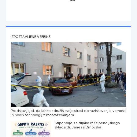
IZPOSTAVLJENE VSEBINE
Predstavljaj si, da lahko združiš svojo strast do raziskovanja, varnosti
in novih tehnologij z izobraževanjem
Štipendije za dijake iz Štipendijskega
sklada dr. Janeza Drnovška