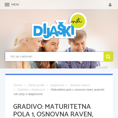
MENI
Domov
Zbirka gradiv
Angleščina
Splošna matura
Datoteke v italijanščini
Maturitetna pola 1, osnovna raven, jesenski
rok 2005 (v italijanščini)
GRADIVO:
MATURITETNA
POLA 1, OSNOVNA RAVEN,