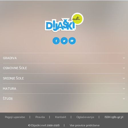
GRADIVA
OSNOVNE ŠOLE
SREDNJE ŠOLE
MATURA
ŠTUDIJ
Pogoji uporabe
Pravila
Kontakt
Oglaševanje
ISSN 1581-923X
© Dijaški.net 2000-2026
Vse pravice pridržane