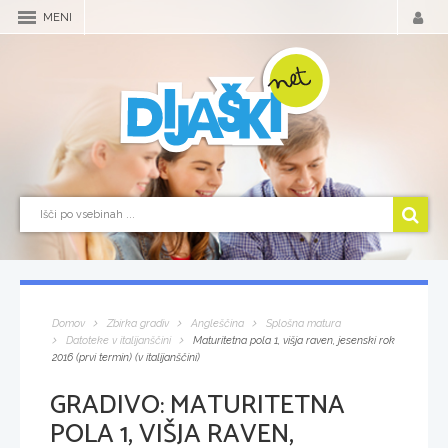
MENI
Domov
Zbirka gradiv
Angleščina
Splošna matura
Datoteke v italijanščini
Maturitetna pola 1, višja raven, jesenski rok
2016 (prvi termin) (v italijanščini)
GRADIVO:
MATURITETNA
POLA 1, VIŠJA RAVEN,