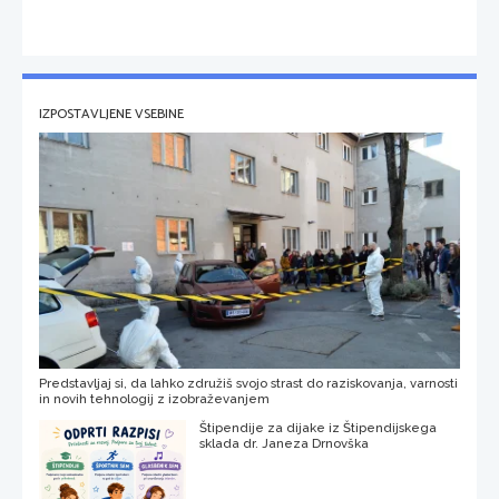
IZPOSTAVLJENE VSEBINE
Predstavljaj si, da lahko združiš svojo strast do raziskovanja, varnosti
in novih tehnologij z izobraževanjem
Štipendije za dijake iz Štipendijskega
sklada dr. Janeza Drnovška