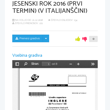
JESENSKI ROK 2016 (PRVI
TERMIN) (V ITALIJANŠČINI)
NA VOLJO OD:
21.12.2018
ŠTEVILO OGLEDOV: 134
ŠTEVILO PRENOSOV: 221
Skrij/prikaži meni
Prenesi gradivo
0
Vsebina gradiva
Stran:
od 8
Preklopi
Najdi
Pomanjšaj
Povečaj
Orodja
stransko
vrstico
Codice del candidato:
Državni  izpitni  center
*M16224211I*
SESSIONE AUTUNNALE
Livello superiore
Prova d'esame 1
A) Comprensione di testi scritti
B) Conoscenza e uso della lingua