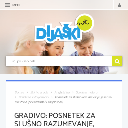
MENI
Domov
Zbirka gradiv
Angleščina
Splošna matura
Datoteke v italijanščini
Posnetek za slušno razumevanje, jesenski
rok 2004 (prvi termin) (v italijanščini)
GRADIVO:
POSNETEK ZA
SLUŠNO RAZUMEVANJE,