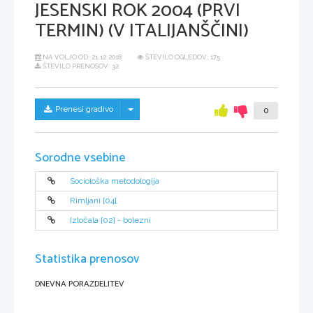
JESENSKI ROK 2004 (PRVI
TERMIN) (V ITALIJANŠČINI)
NA VOLJO OD:
21.12.2018
ŠTEVILO OGLEDOV: 175
ŠTEVILO PRENOSOV: 32
Skrij/prikaži meni
Prenesi gradivo
0
Sorodne vsebine
Sociološka metodologija
Rimljani [04]
Izločala [02] - bolezni
Statistika prenosov
DNEVNA PORAZDELITEV