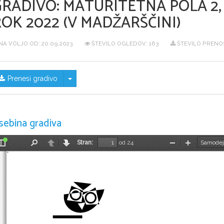
GRADIVO:
MATURITETNA POLA 2, 
OK 2022 (V MADŽARŠČINI)
NA VOLJO OD:
20.09.2023
ŠTEVILO OGLEDOV: 163
ŠTEVILO PRENOS
Skrij/prikaži meni
Prenesi gradivo
sebina gradiva
Stran:
od 24
Preklopi
Najdi
Nazaj
Naprej
Pomanjšaj
Povečaj
stransko
vrstico