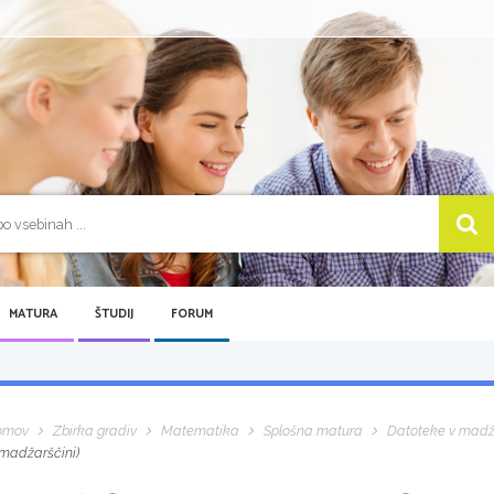
MATURA
ŠTUDIJ
FORUM
omov
Zbirka gradiv
Matematika
Splošna matura
Datoteke v madž
 madžarščini)