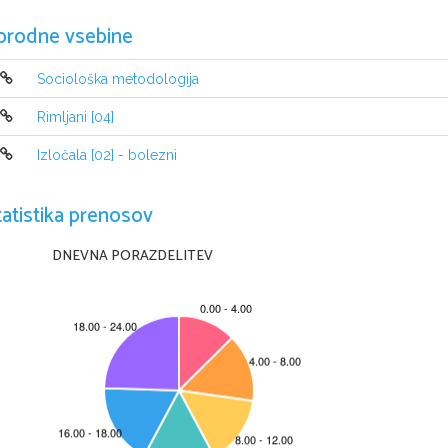
SPLOŠNA MATU
orodne vsebine
Sociološka metodologija
Navodila kandidatu so na naslednj
Rimljani [04]
A jelöltnek szóló útmutató a következ
ő
 o
Izločala [02] - bolezni
tatistika prenosov
DNEVNA PORAZDELITEV
Ta pola ima 24 strani, od tega 2 prazni in 2 rezervni. 
A feladatlap 24 oldalas, ebb
ő
l 2 üres és 2 tartalék. 