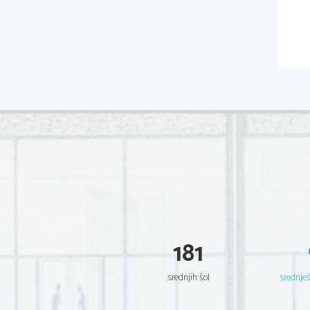
181
srednjih šol
srednje