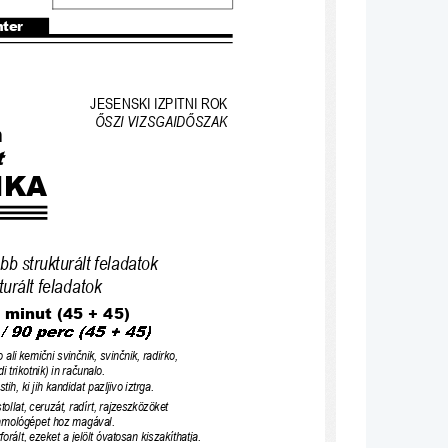
nter
JESENSKI IZPITNI ROK 
Ő
SZI VIZSGAID
Ő
SZAK
n
IKA
b strukturált feladatok
turált feladatok
 minut (45 + 45)
o ali kemi
č
ni svin
č
nik, svin
č
nik, radirko,
i trikotnik) in ra
č
unalo.
istih, ki jih kandidat pazljivo iztrga.
tollat, ce
ruzát, radírt, rajzeszközöket 
zámológépet hoz magával.
orált, ezeket a jelölt óvatosan kiszakíthatja.