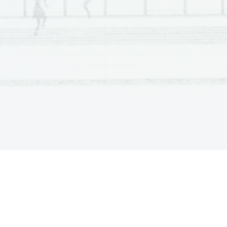
Pri reševanju nalog mora biti jasno in korektno predstavljena pot do rezul
nalogo reševali na ve
č
 na
č
inov, jasno ozna
č
ite, katero rešitev naj ocenjev
Zaupajte vase in v svoje zmožnosti. Želimo vam veliko uspeha. 
ÚTMUTATÓ A JELÖLTNEK 
Figyelmesen olvassa el ezt az útmutatót! 
Ne lapozzon, és ne kezdjen a feladatok megoldásába, amíg azt a felü
Ragassza vagy írja be kódszámát (az els
ő
 oldal jobb fels
ő
 sarkában lev
ő
 
A feladatlap két részb
ő
l áll, a B és a C részb
ő
l. A megoldásukra 90 perc ál
45 percet, a C részre 45 percet fordítson! 
A feladatlap 6 rövidebb strukturált feladatot tartalmaz a B részben és 2 st
érhet el, ebb
ő
l 40-et a B, és 20-at a C részben. A feladatlapban a feladatok
feladatok megoldásakor használhatja a 5. 
in 6. oldalon található standard
Válaszait tölt
ő
tollal vagy golyóstollal írja a feladatlap erre kijelölt helyére, 
a
is. Ha tévedett, a leírtat húzza át, majd válaszát írja le
 újra! Az olvashata
0 ponttal értékeljük. A 17. és 22. oldal tartalék; ide csak akkor írjon, ha el
feladatok megoldását írta erre az oldalra!
A piszkozati lapokra készített vá
figyelembe. 
A válasznak tartalmaznia kell a megoldásig vezet
ő
 m
ű
veletsort az összes
a feladatot többféleképpen oldotta meg, egyértelm
ű
en jelölje, melyik mego
Bízzon önmagában és képességeiben! Eredményes munkát kívánunk! 