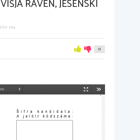
VIŠJA RAVEN, JESENSKI
OV: 164
0
Način
Orodja
predstavitve
Šifra kandidata:
A jelölt kódszáma: