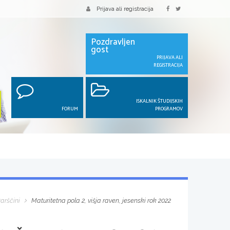
Prijava ali registracija
Pozdravljen
gost
PRIJAVA ALI
REGISTRACIJA
ISKALNIK ŠTUDIJSKIH
FORUM
PROGRAMOV
arščini
Maturitetna pola 2, višja raven, jesenski rok 2022