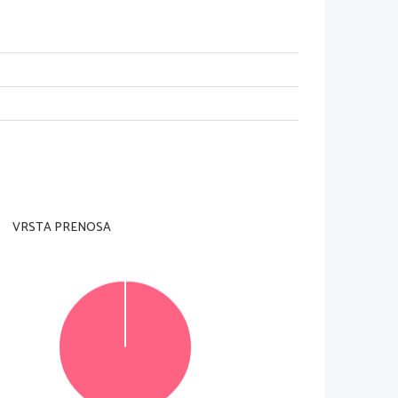
RA
i strani.
ldalon olvasható.
VRSTA PRENOSA
© Državni izpitni center
Vse pravice pridržane.