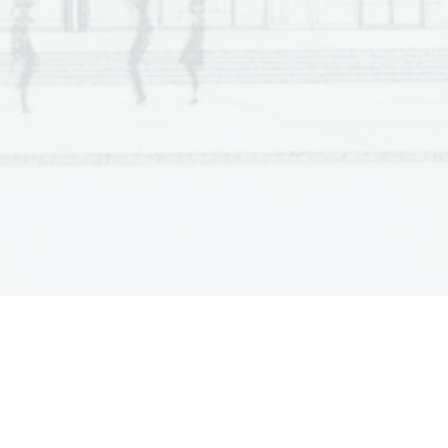
tata z vsemi vmesnimi ra
č
uni in sklepi. 
Č
e ste 
alec oceni. 
gyel
ő
 tanár nem engedélyezi! 
keretbe)! 
l a rendelkezésére. Azt javasoljuk, hogy a B részre 
rukturált feladatot a C részben. Összesen 60 pontot 
 mellett feltüntettük az elérhet
ő
 pontszámot is. A 
 képletgy
ű
jteményt. 
 kereten belülre
! Rajzoláshoz használhat ceruzát 
tlan megoldásokat és a nem egyértelm
ű
 javításokat 
fogy a helye. Egyértelm
ű
en jelölje meg, melyik 
zlatok
at az értékelés során nem vesszük 
 köztes számítással és következtetéssel együtt. Ha 
ldást értékelje az értékel
ő
 tanár! 