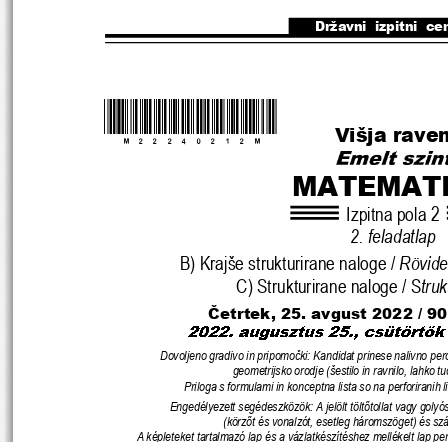
Državni  izpitni  ce
*M22240212M*
Višja rave
MATEMAT
Izpitna pola 2
2. feladatlap
B) Krajše strukturirane naloge / 
Rövideb
C) Strukturirane naloge / S
truk
Č
etrtek, 25. avgust 2022 / 90
Dovoljeno gradivo in pripomo
č
ki: Kandidat prinese nalivno per
geometrijsko orodje (šestilo in ra
vnilo, lahko tud
Priloga s formulami in konceptna lista so na perfor
iranih l
Engedélyezett segédeszközök: A jelölt tölt
ő
tollat vagy golyós
(körz
ő
t és vonalzót, esetleg háromszöget) és s
A képleteket tartalmazó lap és a vázlatkészítéshez mellékelt lap perf