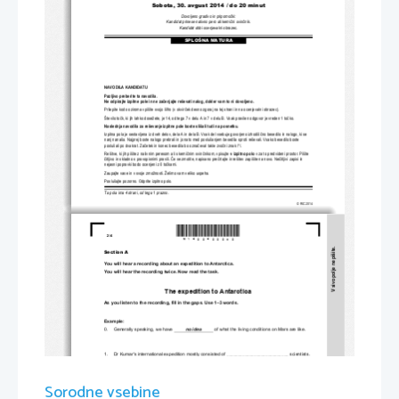
Sobota, 30. avgust 20
14 / do 20 minut
Dovoljeno gradivo in pripomo
č
ki:
Kandidat prinese nalivno pero ali kemi
č
ni svin
č
nik.
Kandidat dobi ocenjevalni obrazec.
SPLOŠNA MATURA
NAVODILA KANDIDATU
Pazljivo preberite ta navodila.
Ne odpirajte izpitne pole in ne za
č
enjajte reševati nalog, dokl
er vam to ni dovoljeno.
Prilepite kodo oziroma vpiš
ite svojo šifro (v okvir
č
ek desno zgoraj na tej strani
 in na ocenjevalni obrazec).
Število to
č
k, ki jih lahko dosežete, je 14, od tega 7 v delu A 
in 7 v delu B. Vsak pravilen odgovor je vreden 1 to
č
ko. 
Naslednja navodila za reševanje izpitne 
pole boste slišali tudi na posnetku.
Izpitna pola je sestavljena iz dveh delov, dela 
A in dela B. Vsak del vsebuje govorjeno izhodiš
č
no besedilo in nalogo, ki se 
nanj nanaša. Najprej boste nalogo prebrali in jo nato med poslu
šanjem besedila sproti reševali. Vsako besedilo boste 
poslušali po dvakrat. Za
č
etek in konec besedila bo ozna
č
eval takle zvo
č
ni znak /*/.
Rešitve, ki jih pišite z nalivnim peresom ali s kemi
č
nim svin
č
nikom, vpisujte 
v izpitno polo
v za to predvideni prostor. Pišite 
č
itljivo in skladno s pravopisnimi pravili. 
Č
e se zmotite, napisano pre
č
rtajte in rešitev zapišite na novo. Ne
č
itljivi zapisi in 
nejasni popravki bodo ocenjeni z 0 to
č
kami.
Zaupajte vase in v svoje zmož
nosti. Želimo vam veliko uspeha.
Poslušajte pozorno. Odprite izpitno polo.
Ta pola ima 4 strani, od tega 1 prazno.
© RIC 2014
*M1422422202*
2/4 
V sivo polje ne pišite.
Section A  
You will hear a recording about an expedition to Antarctica. 
You will hear the recording twice. Now read the task. 
The expedition to Antarctica 
As you listen to the recording, fill in the gaps. Use 1–3 words.  
Example: 
0.     Generally speaking, we have          
no idea
          of what the living conditions on Mars are like. 
1.     Dr Kumar's international expedition mostly consisted of 
 scientists. 
___________________________
2.     The members of the ex
pedition were deprived of 
__________________________________________
for 3 months. 
Sorodne vsebine
3.     The findings of the expedition will be taken into account by 
. 
_________________________________