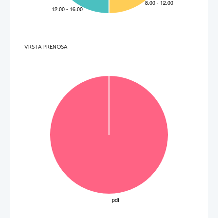
3.     How did Sayeeda's parents try to build up the family's self-esteem?  
4.     What did Sayeeda compare her father's stories to?  
5.     What do different communities have in common when it comes to history?  
VRSTA PRENOSA
6.     Where did Sayeeda's father complete his education?  
7.     What did some of the father's stories turn out to be?  