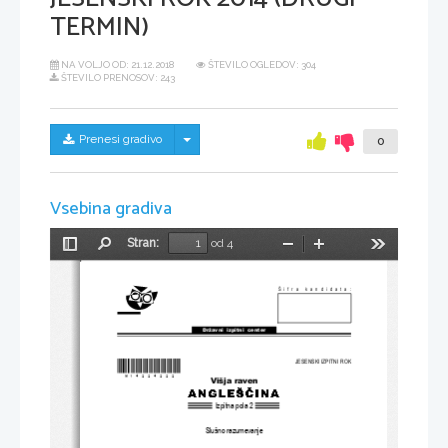
TERMIN)
NA VOLJO OD:
21.12.2018
ŠTEVILO OGLEDOV: 304
ŠTEVILO PRENOSOV: 243
Skrij/prikaži meni
Prenesi gradivo
0
Vsebina gradiva
Stran:
od 4
Preklopi
Najdi
Pomanjšaj
Povečaj
Orodja
stransko
vrstico
Šifra kandidata:
Državni  izpitni  center
*M14224222* 
JESENSKI IZPITNI ROK
Višja raven
Izpitna pola 2
Slušno razumevanje