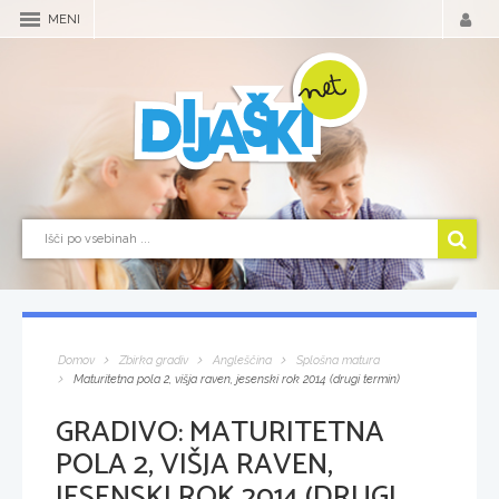
MENI
Domov
Zbirka gradiv
Angleščina
Splošna matura
Maturitetna pola 2, višja raven, jesenski rok 2014 (drugi termin)
GRADIVO:
MATURITETNA
POLA 2, VIŠJA RAVEN,
JESENSKI ROK 2014 (DRUGI