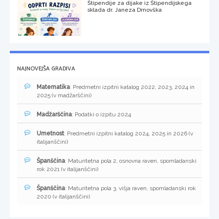
Štipendije za dijake iz Štipendijskega
sklada dr. Janeza Drnovška
NAJNOVEJŠA GRADIVA
Matematika
: Predmetni izpitni katalog 2022, 2023, 2024 in
2025 (v madžarščini)
Madžarščina
: Podatki o izpitu 2024
Umetnost
: Predmetni izpitni katalog 2024, 2025 in 2026 (v
italijanščini)
Španščina
: Maturitetna pola 2, osnovna raven, spomladanski
rok 2021 (v italijanščini)
Španščina
: Maturitetna pola 3, višja raven, spomladanski rok
2020 (v italijanščini)