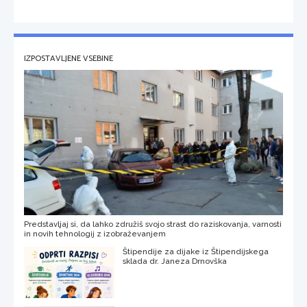
IZPOSTAVLJENE VSEBINE
Predstavljaj si, da lahko združiš svojo strast do raziskovanja, varnosti
in novih tehnologij z izobraževanjem
Štipendije za dijake iz Štipendijskega
sklada dr. Janeza Drnovška