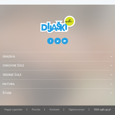
GRADIVA
OSNOVNE ŠOLE
SREDNJE ŠOLE
MATURA
ŠTUDIJ
Pogoji uporabe
Pravila
Kontakt
Oglaševanje
ISSN 1581-923X