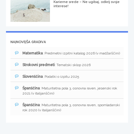
Karierne srede – Ne ugibaj, odkrij svoje
interese!
NAJNOVEJŠA GRADIVA
Matematika
: Predmetni izpitni katalog 2026 (v madžarščini)
Strokovni predmeti
: Tematski sklop 2026
Slovenščina
: Podatki o izpitu 2025
Španščina
: Maturitetna pola 3, osnovna raven, jesenski rok
2021 (v italijanščini)
Španščina
: Maturitetna pola 3, osnovna raven, spomladanski
rok 2020 (v italijanščini)