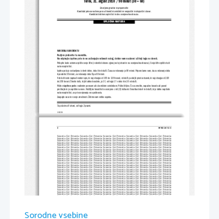
Torek, 31. avgust 2010 / 90 minut (30 + 60)
Dovoljeno gradivo in pripomočki:
Kandidat prinese nalivno pero ali kemični svin
čnik ter enojezični in dvojezični slovar.
Kandidat dobi konceptni list in dva ocenjevalna obrazca.
SPLOŠNA MATURA
NAVODILA KANDIDATU
Pazljivo preberite ta navodila.
Ne odpirajte izpitne pole in ne začenjajte reševa
ti nalog, dokler vam nadzorni učitelj tega ne dovoli.
Prilepite kodo oziroma vpišite svojo šifro (v okvirček desno zg
oraj na tej strani in na ocenjevalna obrazca). Svojo šifro vpiši
te tudi
na konceptni list.
Izpitna pola je sestavljena iz dveh delov, 
dela A in dela B. Časa za reševanje je 90 minut. Priporočamo vam, da za reševanje de
la
A porabite 30 minut, za reševanje dela B pa 60 minut.
V delu A boste napisali vodeni spis, ki naj obsega od 100 do 120 besed, v delu B pa daljši pisni sestavek, ki naj obsega od 220
do 250 besed. Število točk, ki jih lahko dosežete, je 37, od tega 17 v delu A in 20 v delu B.
Pišite 
v izpitno polo
 z nalivnim peresom ali s kemičnim svinčnikom. Pišite čitljivo. Če se zmotite, napačno besedo ali poved
prečrtajte in jo zapišite na novo. Nečitljivo besedilo bo ocenjeno z nič (0) točkami. Osnutka dela A in dela B, ki ju lahko nap
išete
na konceptni list, se pri ocenjevanju ne upoštevata.
Zaupajte vase in v svoje zmožnosti. Želimo vam veliko uspeha.
Ta pola ima 8 strani, od tega 2 prazni.
© RIC 2010
2 
M102-241-2-3 
Scientia  Est  Potentia  Scientia  Est  Po
tentia  Scientia  Est  Potentia  Scientia
  Est  Potentia  Scientia  Est  Potentia
Scientia  Est  Potentia  Scientia  Est  Po
tentia  Scientia  Est  Potentia  Scientia
  Est  Potentia  Scientia  Est  Potentia
Scientia  Est  Potentia  Scientia  Est  Po
tentia  Scientia  Est  Potentia  Scientia
  Est  Potentia  Scientia  Est  Potentia
Scientia  Est  Potentia  Scientia  Est  Po
tentia  Scientia  Est  Potentia  Scientia
  Est  Potentia  Scientia  Est  Potentia
Scientia  Est  Potentia  Scientia  Est  Po
tentia  Scientia  Est  Potentia  Scientia
  Est  Potentia  Scientia  Est  Potentia
Scientia  Est  Potentia  Scientia  Est  Po
tentia  Scientia  Est  Potentia  Scientia
  Est  Potentia  Scientia  Est  Potentia
Scientia  Est  Potentia  Scientia  Est  Po
tentia  Scientia  Est  Potentia  Scientia
  Est  Potentia  Scientia  Est  Potentia
Scientia  Est  Potentia  Scientia  Est  Po
tentia  Scientia  Est  Potentia  Scientia
  Est  Potentia  Scientia  Est  Potentia
Scientia  Est  Potentia  Scientia  Est  Po
tentia  Scientia  Est  Potentia  Scientia
  Est  Potentia  Scientia  Est  Potentia
Scientia  Est  Potentia  Scientia  Est  Po
tentia  Scientia  Est  Potentia  Scientia
  Est  Potentia  Scientia  Est  Potentia
Scientia  Est  Potentia  Scientia  Est  Po
tentia  Scientia  Est  Potentia  Scientia
  Est  Potentia  Scientia  Est  Potentia
Scientia  Est  Potentia  Scientia  Est  Po
tentia  Scientia  Est  Potentia  Scientia
  Est  Potentia  Scientia  Est  Potentia
Scientia  Est  Potentia  Scientia  Est  Po
tentia  Scientia  Est  Potentia  Scientia
  Est  Potentia  Scientia  Est  Potentia
Scientia  Est  Potentia  Scientia  Est  Po
tentia  Scientia  Est  Potentia  Scientia
  Est  Potentia  Scientia  Est  Potentia
Scientia  Est  Potentia  Scientia  Est  Po
tentia  Scientia  Est  Potentia  Scientia
  Est  Potentia  Scientia  Est  Potentia
Scientia  Est  Potentia  Scientia  Est  Po
tentia  Scientia  Est  Potentia  Scientia
  Est  Potentia  Scientia  Est  Potentia
Scientia  Est  Potentia  Scientia  Est  Po
tentia  Scientia  Est  Potentia  Scientia
  Est  Potentia  Scientia  Est  Potentia
Scientia  Est  Potentia  Scientia  Est  Po
tentia  Scientia  Est  Potentia  Scientia
  Est  Potentia  Scientia  Est  Potentia
Scientia  Est  Potentia  Scientia  Est  Po
tentia  Scientia  Est  Potentia  Scientia
  Est  Potentia  Scientia  Est  Potentia
Scientia  Est  Potentia  Scientia  Est  Po
tentia  Scientia  Est  Potentia  Scientia
  Est  Potentia  Scientia  Est  Potentia
Scientia  Est  Potentia  Scientia  Est  Po
tentia  Scientia  Est  Potentia  Scientia
  Est  Potentia  Scientia  Est  Potentia
Scientia  Est  Potentia  Scientia  Est  Po
tentia  Scientia  Est  Potentia  Scientia
  Est  Potentia  Scientia  Est  Potentia
Scientia  Est  Potentia  Scientia  Est  Po
tentia  Scientia  Est  Potentia  Scientia
  Est  Potentia  Scientia  Est  Potentia
Scientia  Est  Potentia  Scientia  Est  Po
tentia  Scientia  Est  Potentia  Scientia
  Est  Potentia  Scientia  Est  Potentia
Scientia  Est  Potentia  Scientia  Est  Po
tentia  Scientia  Est  Potentia  Scientia
  Est  Potentia  Scientia  Est  Potentia
Scientia  Est  Potentia  Scientia  Est  Po
tentia  Scientia  Est  Potentia  Scientia
  Est  Potentia  Scientia  Est  Potentia
Scientia  Est  Potentia  Scientia  Est  Po
tentia  Scientia  Est  Potentia  Scientia
  Est  Potentia  Scientia  Est  Potentia
Scientia  Est  Potentia  Scientia  Est  Po
tentia  Scientia  Est  Potentia  Scientia
  Est  Potentia  Scientia  Est  Potentia
Scientia  Est  Potentia  Scientia  Est  Po
tentia  Scientia  Est  Potentia  Scientia
  Est  Potentia  Scientia  Est  Potentia
Scientia  Est  Potentia  Scientia  Est  Po
tentia  Scientia  Est  Potentia  Scientia
  Est  Potentia  Scientia  Est  Potentia
Scientia  Est  Potentia  Scientia  Est  Po
tentia  Scientia  Est  Potentia  Scientia
  Est  Potentia  Scientia  Est  Potentia
Scientia  Est  Potentia  Scientia  Est  Po
tentia  Scientia  Est  Potentia  Scientia
  Est  Potentia  Scientia  Est  Potentia
Scientia  Est  Potentia  Scientia  Est  Po
tentia  Scientia  Est  Potentia  Scientia
  Est  Potentia  Scientia  Est  Potentia
Sorodne vsebine
Scientia  Est  Potentia  Scientia  Est  Po
tentia  Scientia  Est  Potentia  Scientia
  Est  Potentia  Scientia  Est  Potentia
Scientia  Est  Potentia  Scientia  Est  Po
tentia  Scientia  Est  Potentia  Scientia
  Est  Potentia  Scientia  Est  Potentia
Scientia  Est  Potentia  Scientia  Est  Po
tentia  Scientia  Est  Potentia  Scientia
  Est  Potentia  Scientia  Est  Potentia
Scientia  Est  Potentia  Scientia  Est  Po
tentia  Scientia  Est  Potentia  Scientia
  Est  Potentia  Scientia  Est  Potentia
Scientia  Est  Potentia  Scientia  Est  Po
tentia  Scientia  Est  Potentia  Scientia
  Est  Potentia  Scientia  Est  Potentia