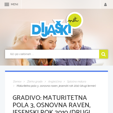
MENI
Domov
Zbirka gradiv
Angleščina
Splošna matura
Maturitetna pola 3, osnovna raven, jesenski rok 2010 (drugi termin)
GRADIVO:
MATURITETNA
POLA 3, OSNOVNA RAVEN,
JESENSKI ROK 2010 (DRUGI