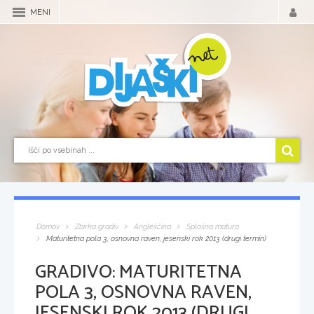
MENI
Domov
Zbirka gradiv
Angleščina
Splošna matura
Maturitetna pola 3, osnovna raven, jesenski rok 2013 (drugi termin)
GRADIVO:
MATURITETNA
POLA 3, OSNOVNA RAVEN,
JESENSKI ROK 2013 (DRUGI