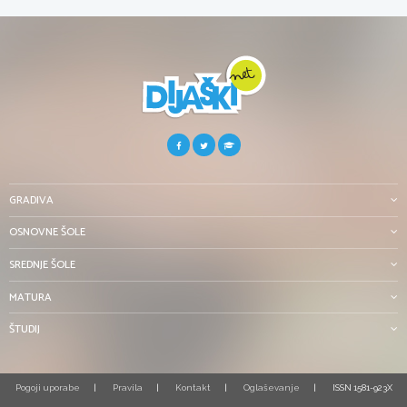
GRADIVA
OSNOVNE ŠOLE
SREDNJE ŠOLE
MATURA
ŠTUDIJ
Pogoji uporabe
Pravila
Kontakt
Oglaševanje
ISSN 1581-923X