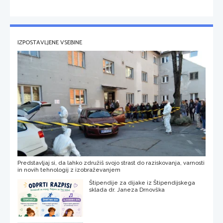
IZPOSTAVLJENE VSEBINE
Predstavljaj si, da lahko združiš svojo strast do raziskovanja, varnosti
in novih tehnologij z izobraževanjem
Štipendije za dijake iz Štipendijskega
sklada dr. Janeza Drnovška