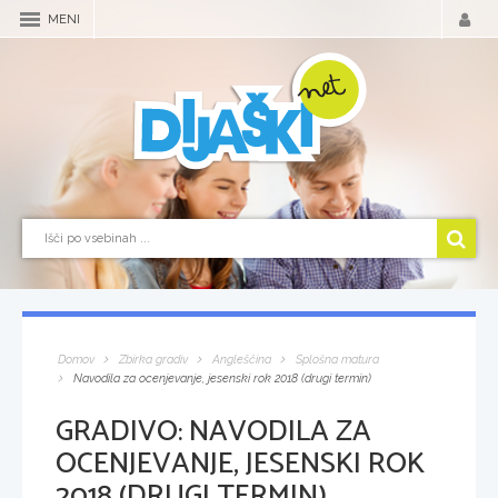
MENI
Domov
Zbirka gradiv
Angleščina
Splošna matura
Navodila za ocenjevanje, jesenski rok 2018 (drugi termin)
GRADIVO:
NAVODILA ZA
OCENJEVANJE, JESENSKI ROK
2018 (DRUGI TERMIN)