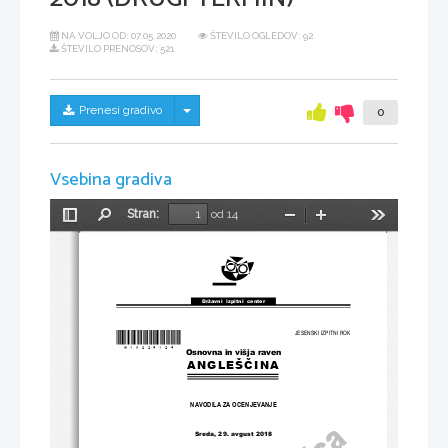
NA VOLJO OD:
07.05.2020
ŠTEVILO OGLEDOV: 92
ŠTEVILO PRENOSOV: 521
Skrij/prikaži meni
Prenesi gradivo
0
Vsebina gradiva
Stran:
od 14
Preklopi
Najdi
Pomanjšaj
Povečaj
Orodja
stransko
vrstico
Državni  izpitni  center
*M18224124*
JESENSKI IZPITNI ROK
Osnovna in višja raven
ANGLEŠČINA
NAVODILA ZA OCENJEVANJE
Sreda, 29. avgust 2018