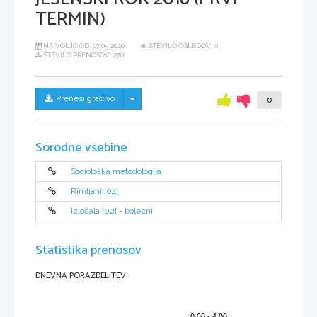
TERMIN)
NA VOLJO OD:
07.05.2020
ŠTEVILO OGLEDOV: 0
ŠTEVILO PRENOSOV: 276
Skrij/prikaži meni
Prenesi gradivo
0
Sorodne vsebine
Sociološka metodologija
Rimljani [04]
Izločala [02] - bolezni
Statistika prenosov
DNEVNA PORAZDELITEV