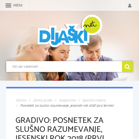
MENI
Domov
Zbirka gradiv
Angleščina
Splošna matura
Posnetek za slušno razumevanje, jesenski rok 2018 (prvi termin)
GRADIVO:
POSNETEK ZA
SLUŠNO RAZUMEVANJE,
JESENSKI ROK 2018 (PRVI