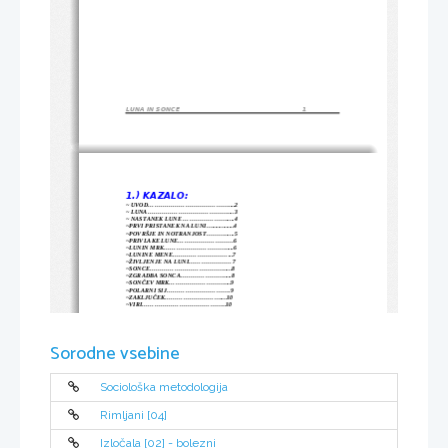
LUNA IN SONCE                                                         1
1.) KAZALO:
~ UVOD...........................................2
~ LUNA...........................................3
~ NASTANEK LUNE ..........................4
~PRVI PRISTANEK NA LUNI.................4
~POVRŠJE IN NOTRANJOST...............5
~PRIVLAKE LUNE...........................6
~LUNIN MRK...................................6
~LUNINE MENE..............................7
~ŽIVLJENJE NA LUNI.....................7
~SONCE.........................................8
~ZGRADBA SONCA..........................8
~SONČEV MRK...............................9
~POLARNI SIJ...............................9
~ZAKLJUČEK...............................10
~VIRI.........................................10
Sorodne vsebine
Sociološka metodologija
Rimljani [04]
Izločala [02] - bolezni