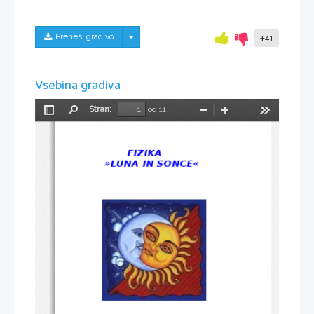
Skrij/prikaži meni
Prenesi gradivo
+41
Vsebina gradiva
Stran:
od 11
Preklopi
Najdi
Pomanjšaj
Povečaj
Orodja
stransko
vrstico
            FIZIKA
     »LUNA IN SONCE«