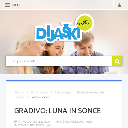
MENI
Domov
Zbirka gradiv
Astronomija
Referati, seminarske
naloge
Luna in sonce
GRADIVO:
LUNA IN SONCE
NA VOLJO OD:
21.12.2018
ŠTEVILO OGLEDOV: 3669
ŠTEVILO PRENOSOV: 7963