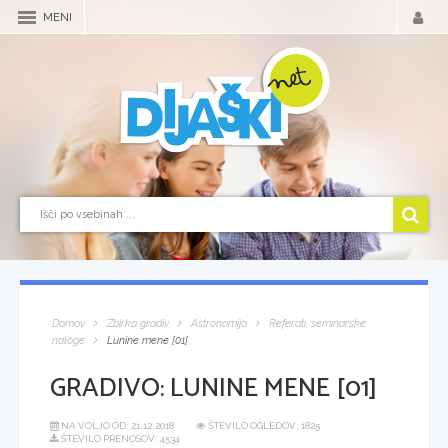
MENI
Domov
Zbirka gradiv
Astronomija
Referati, seminarske
naloge
Lunine mene [01]
GRADIVO:
LUNINE MENE [01]
NA VOLJO OD:
21.12.2018
ŠTEVILO OGLEDOV: 1825
ŠTEVILO PRENOSOV: 4534