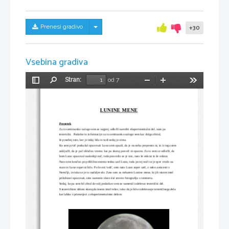
Skrij/prikaži meni
Prenesi gradivo
+30
Vsebina gradiva
Stran:
od 7
Preklopi
Najdi
Pomanjšaj
Povečaj
Orodja
stransko
vrstico
LUNINE MENE
Povzetek
Za to seminarsko nalogo sem se najprej odločil narediti eksperimentalni del, nato pa 
teoretični.  Podatke in informacije za to seminarsko nalogo sem kar dolgo zbiral, 
še posebej zato, ker je tedaj bila in tudi sedaj je zima. 
Ko sem prvič poskušal opazovati Luno sem opazil, da je na nebu preprosto ni, in iz tega sem 
zaključil, da je pač oblačno vreme, kar pa skoraj ponoči ni opazno. Za to sem se odločil, da 
bom Luno opazoval naslednji noč, toda ponovilo se je isto, nato še enkrat in še enkrat. 
Nato sem končno po približno enemu tednu uzrl Luno, toda po tej noči se je spet vrnilo na 
staro in Lune zopet ni bilo. Po še eni 'suši', sem nato Luno zopet uzrl, z neke avtocesti v 
Nemčiji, in tako se je to nadaljevalo. Zato sem za nekatere Lunine mene, ki jih nisem imel 
priložnost opazovati, sem namesto skice dal zraven fotografijo z interneta.
Sedaj, ko pa sem bil zbral dovolj podatkov sem se namenil izdelovat teoretični del. 
S teoretičnim delom skorajda nisem imel težav, tako da je bilo izdelovanje teoretičnega dela 
kar lahko v primerjavi z eksperimentalnim delom.