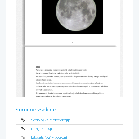
1
Uvod
Namen te seminarske naloge je ugotoviti kakršenkoli mogoč vpliv 
Luninih men na Zemljo ter tudi njen vpliv na živih bitjih.
Kot sem že v povzetku napisal, sem prvo začel z eksperimentalnim delom, nato pa nadaljeval 
s teoretičnim delom.
Za eksperimentalni del sem prvo samo opazoval Luno, njene mene ter njeno gibanje po 
nočnem nebu. Po vsakem opazovanju sem tudi skiciral Lunin izgled in tako ustvaril nekakšen 
dnevnik Luninih men.
Pri opazovanju Luninnih men sem opazil, da ko je bila Polna Luna sem slabše spal in se 
zbujal utrujen, kot pa, ko je bila Prazna Luna. 
Zaradi tega sem se odločil raziskati tudi vpliv Luninih men na človekovo razpoloženje.
Sorodne vsebine
Sociološka metodologija
Rimljani [04]
Izločala [02] - bolezni