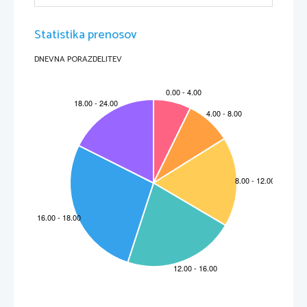
Statistika prenosov
DNEVNA PORAZDELITEV
2
Definiranje pomena 'Lunina mena'
Luna nima lastne svetlobe, ampak le odbija svetlobo. Najbolj izrazit je odboj Sončeve 
svetlobe z Luninega površja. Zato je pravokotnica na zveznico med obema luninima 
rogovoma vedno v smeri Sonca. 
V izjemnih primerih vidimo tudi tisti del Lune, ki ga osvetljuje Zemlja. To je mogoče le ob 
začetku prvega krajca in proti koncu zadnjega krajca, ko Luna odbija le malo sončne svetlobe.
Opis Luninih men
Lunine mene delimo glede na to kolikšna površina Lune je vidna, ko je z druge strani 
osvetljena. 
Vrste Luninih men:      
 Polna Luna - Ščip

 Prazna Luna - Mlaj

 prvi krajec

 zadnji krajec
