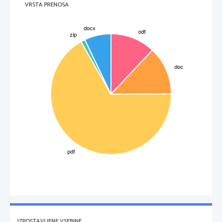
VRSTA PRENOSA
Slika 
4
, površje Marsa (vir google [online])
IZPOSTAVLJENE VSEBINE