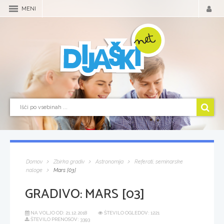
MENI
Domov
Zbirka gradiv
Astronomija
Referati, seminarske
naloge
Mars [03]
GRADIVO:
MARS [03]
NA VOLJO OD:
21.12.2018
ŠTEVILO OGLEDOV: 1221
ŠTEVILO PRENOSOV: 3393