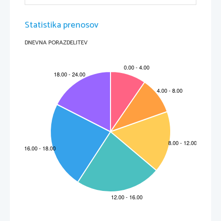
Statistika prenosov
Slika 
2
, lega Marsa glede na Merkur, Venero in Zemljo (vir wikipedia [online])
DNEVNA PORAZDELITEV
3
4 ZGRADBA IN POVRŠJE
Mars je trden planet, ki ga sestavljajo kovinska sredica, ki jo obdajata kamniti plašč in zunanja
skorja. Relief je zelo pester. Na njem so velike puščave, z peščenimi sipinami in skalami,
visoke gore, ogromne doline, vulkanski kraterji, kanjoni... Na površju so dobro vidne posledice
padcev meteoritov. Na Marsu je tudi največji kanjon v Osončju,ki se imenuje Olympus Mons.
Slika 
3
, zgradba Marsa (vir wikipedia [online])
Mars je videti rdeč zato, ker je v njegovih skalah toliko rjastega železa. Njegovo nebo je
rožnato tudi zaradi silovitih prašnih viharjev. Mars je suh in mrzel planet, zato tam nikoli ne
dežuje. Oblaki odlagajo ivje, morda pa tudi sneži. Znanstveniki tega ne vedo, ker pozimi
Severno polarno kapo prekrivajo oblaki.