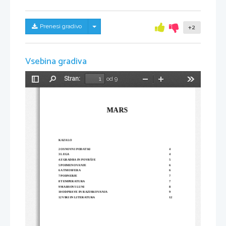
Skrij/prikaži meni
Prenesi gradivo
+2
Vsebina gradiva
Stran:
od 9
Preklopi
Najdi
Pomanjšaj
Povečaj
Orodja
stransko
vrstico
MARS
KAZALO
2 OSNOVNI PODATKI
4
3 LEGA
4
4 ZGRADBA IN POVRŠJE
5
5 POIMENOVANJE
6
6 ATMOSFERA
6
7 PODNEBJE
7
8 TEMPERATURA
7
9 MARSOVI LUNI
8
10 ODPRAVE IN RAZISKOVANJA
9
12 VIRI IN LITERATURA
12