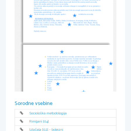
imena uporabljajo še danes. Svoja imena imajo tudi številni liki znotraj samih ozvezdij, 
čeprav jih uradno sploh ne štejemo za ozvezdja.
 Na severni nebesni polobli ta ozvezdja večinoma izhajajo iz starogrških, ki so se prenesla v 
srednji vek. 
Dvanajst ozvezdij severne nebesne poloble stari Grki niso mogli opazovati in sta jih določila 
nizozemska pomorščaka v 16. stoletju.
Prvih dvanajst ozvezdij ob ekliptiki spada v
zodiakalna ozvezdja.
SEVERNA OZVEZDJA:
Andromeda, Berenikini kodri, Delfin, Herkul, Kačenosec, Kasiopeja, Kefej, Kuščarica, 
Labod, Lira, Lisička, Lovski psi, Mali lev,
Mali medved, Orel, Pegaz, Perzej, 
Puščica, Ris, Severna krona, Trikotnik,
Veliki medved, Volar, Voznik, Zmaj, 
Žirafa in Žrebiček.
Najbolj znana so:
Veliki medved = je antično ozvezdje, poimenovano po velikanskem 
medvedu, ki naj bi živel na severu. Je tretje največje ozvezdje. Iz položaja 
zvezd se da tudi narediti sliko voza (Veliki voz). Veliki voz je skupaj z 
Malim vozom pomemben za iskanje zvezde Severnice, ki na severni 
polobli določa sever.
Kasiopeja  = Ozvezdje Kasiopeje pri nas nikoli ne zaide.
Njene 
zvezde so torej nezahajalke ali nadobzornice. Ima
obliko 
črke W in M. 11. novembra 1572 se je celo ob
belem dnevu 
posvetila na področju Kasiopeje žareča zvezda, ki
pa je počasi 
ugašala do leta 1574. To je bila supernova. Kasiopeja ima množico 
zanimivih objektov, na primer dvozvezdje, kjer je glavna zvezda celo 
eklipsna utripajoča zvezda.
Labod
Orel
Lira
Pegaz  
Orion
JUŽNA OZVEZDJA
Čaša, Daljnogled, Dletce, Enorog, Eridan, Feniks, Golob, Gredelj, Indijanec, Jadro, Južna 
krona, Južna riba, Južni križ, Južni trikotnik, Kača, Kameleon, Kentaver, Kipar, Kit, Kompas, 
Kotomer, Krma, Krokar, Leteča riba, Mala vodna kača, Mali pes, Mikroskop, Miza, Mreža, 
Sorodne vsebine
Muha, Oktant, Oltar, Orion, Pav, Peč, Rajska ptica, Sekstant, Slikar, Ščit, Šestilo, Tukan, Ura,
Veliki pes, Vodna kača, Volk, Zajec, Zlata riba, Zračna črpalka in Žerjav
Najbolj znano pa je ozvezdje:
Južni križ = je najmanjše ozvezdje na nebu. Ker s severne poloble ni viden,
Sociološka metodologija
so ga zvezdnim kartam dodali šele v 17. stoletju. Zaradi tega ker nima 
svetle srednje zvezde, pa v resnici sploh ni podoben križu. Lik je bolj 
podoben papirnatemu zmaju in ga ne moremo zgrešiti, saj so njegove 
zvezde zelo blizu. Najsvetlejša zvezda je
Alfa. Ozvezdje iz 
Rimljani [04]
Evrope ni vidno.
Izločala [02] - bolezni