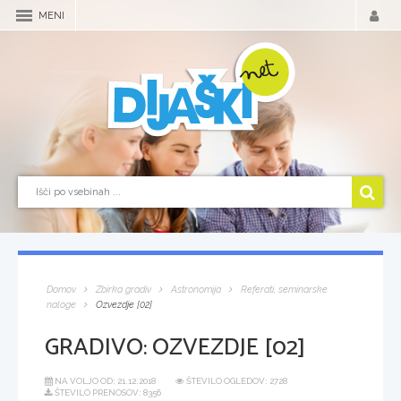
MENI
Domov
Zbirka gradiv
Astronomija
Referati, seminarske
naloge
Ozvezdje [02]
GRADIVO:
OZVEZDJE [02]
NA VOLJO OD:
21.12.2018
ŠTEVILO OGLEDOV: 2728
ŠTEVILO PRENOSOV: 8356