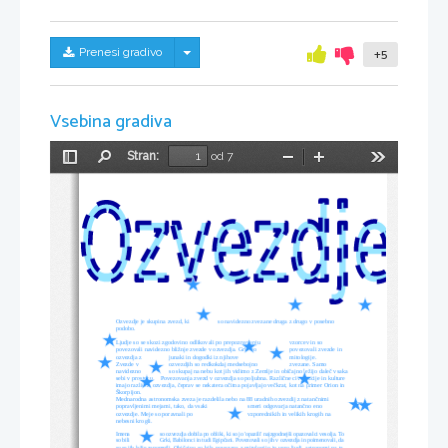
Skrij/prikaži meni
Prenesi gradivo
+5
Vsebina gradiva
Stran:
od 7
Preklopi
Najdi
Pomanjšaj
Povečaj
Orodja
stransko
vrstico
Ozvezdje je skupina zvezd, ki
 so navidezno zvezane druga z drugo v posebno 
podobo. 
Ljudje so se skozi zgodovino odlikovali po prepoznavanju
vzorcev in so 
povezovali navidezno bližnje zvezde v ozvezdja. Grki so
povezovali zvezde in 
ozvezdja z
junaki in dogodki iz njihove
mitologije.
Zvezde v
ozvezdjih so redkokdaj medsebojno
zvezane. Samo 
navidezno
so skupaj na nebu kot jih vidimo z Zemlje in običajno ležijo daleč vsaka 
sebi v prostoru.
Povezovanja zvezd v ozvezdja so poljubna. Različne civilizacije in kulture 
imajo različna ozvezdja, čeprav se nekatera očitna pojavljajo večkrat, kot na primer Orion in 
Škorpijon.
Mednarodna astronomska zveza je razdelila nebo na 88 uradnih ozvezdij z natančnimi
popravljenimi mejami, tako, da vsaki
smeri odgovarja natančno eno
ozvezdje. Meje so poravnali po
vzporednikih in velikih krogih na
nebesni krogli.
Imena
so ozvezdja dobila po obliki, ki so jo 'opazili' najzgodnejši opazovalci vesolja. To 
so bili
Grki, Babilonci in tudi Egipčani. Povezovali so jih v ozvezdja in poimenovali, da 
Običajno so bila povezana z mitologijo in vero ljudi, astronomi pa ta 
so se jih lažje zapomnili. 