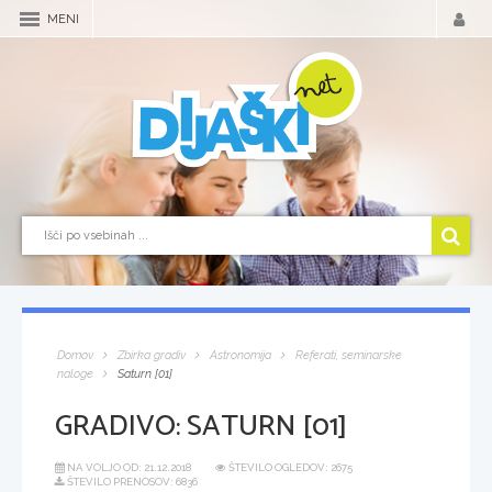
MENI
Domov
Zbirka gradiv
Astronomija
Referati, seminarske
naloge
Saturn [01]
GRADIVO:
SATURN [01]
NA VOLJO OD:
21.12.2018
ŠTEVILO OGLEDOV: 2675
ŠTEVILO PRENOSOV: 6836