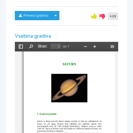
Skrij/prikaži meni
Prenesi gradivo
+29
Vsebina gradiva
Stran:
od 7
Preklopi
Najdi
Pomanjšaj
Povečaj
Orodja
stransko
vrstico
SATURN
1. Osnovni podatki
Saturn je drugi največji planet našega osončja in šesti po oddaljenosti od
Sonca   ter   od   njega   dvakrat   bolj   oddaljen   kot   najbližji   Jupiter   (9,5
astronomskih enot ali 1420 miljard kilometrov). Njegova masa je okoli
26
5,68×10
 kg in je 95-krat večji od Zemlje ter 3500-krat manjši od Sonca. Po
masivnosti je takoj za Jupitrom.