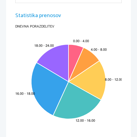
največjo luno Titan. 
Na Zemljo se bo dvojna sonda vrnila čez 5 let. 
Statistika prenosov
DNEVNA PORAZDELITEV
Cassini-Huygens
Pioneer 11
Tako je Saturn viden s teleskopom
             s 40-kratno pove
čavo
3. Vizualna podoba Saturna