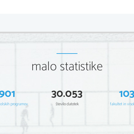
Lun
56 znanih – 35 poimeno
•
malo statistike
Titan
•
Tetis, Diona in Rea
•
901
30.053
10
Japet
•
šolskih programov
število datotek
fakultet in viso