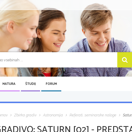
MATURA
ŠTUDIJ
FORUM
omov
Zbirka gradiv
Astronomija
Referati, seminarske naloge
Satur
GRADIVO:
SATURN [02] - PREDST