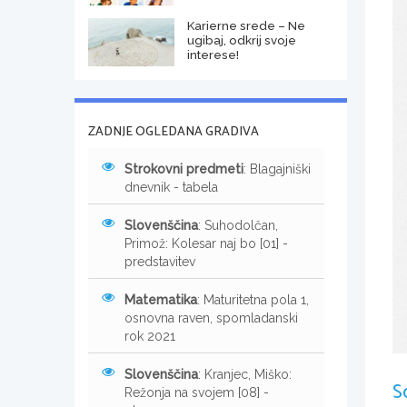
Karierne srede – Ne
ugibaj, odkrij svoje
interese!
ZADNJE OGLEDANA GRADIVA
Strokovni predmeti
: Blagajniški
dnevnik - tabela
Slovenščina
: Suhodolčan,
Primož: Kolesar naj bo [01] -
predstavitev
Matematika
: Maturitetna pola 1,
osnovna raven, spomladanski
rok 2021
Slovenščina
: Kranjec, Miško:
S
Režonja na svojem [08] -