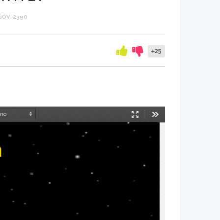
OV: 2390
+25
Način
Orodja
predstavitve
n