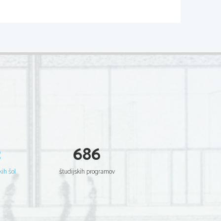
e
vanih
3
686
kih šol
študijskih programov