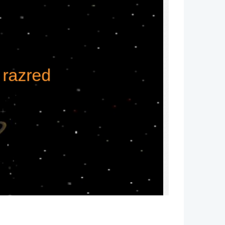
  razred
rn