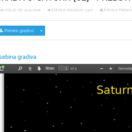
NA VOLJO OD:
21.12.2018
ŠTEVILO OGLEDOV: 1307
ŠTEVILO PRENOS
Skrij/prikaži meni
Prenesi gradivo
sebina gradiva
Stran:
od 5
Preklopi
Najdi
Nazaj
Naprej
Pomanjšaj
Povečaj
stransko
vrstico
Satur