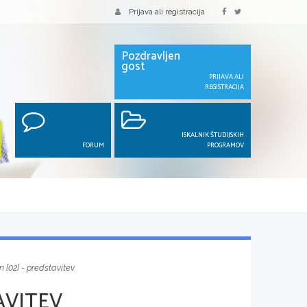
Prijava ali registracija
Pozdravljen
gost
PRIJAVA ALI
REGISTRACIJA
ISKALNIK ŠTUDIJSKIH
FORUM
PROGRAMOV
n [02] - predstavitev
AVITEV