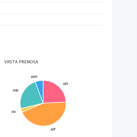
et v osončju
gije kot jo prejme
elij
VRSTA PRENOSA
 s prostim očesom