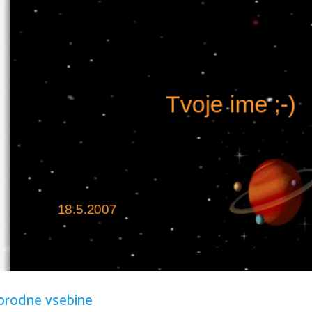
Tvoje ime ;-) 
18.5.2007
Satu
orodne vsebine