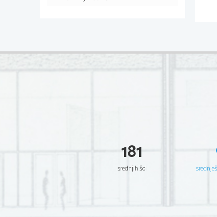
181
srednjih šol
srednje