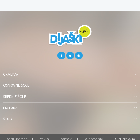
GRADIVA
OSNOVNE ŠOLE
SREDNJE ŠOLE
MATURA
ŠTUDIJ
Pogoji uporabe
Pravila
Kontakt
Oglaševanje
ISSN 1581-923X