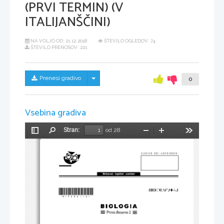
(PRVI TERMIN) (V
ITALIJANŠČINI)
NA VOLJO OD:
21.12.2018
ŠTEVILO OGLEDOV: 74
ŠTEVILO PRENOSOV: 221
Skrij/prikaži meni
Prenesi gradivo
0
Vsebina gradiva
Stran:
od 28
Preklopi
Najdi
Pomanjšaj
Povečaj
Orodja
stransko
vrstico
*M17242112I* 