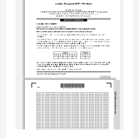
*M17242112I02*
2/28 
Scientia  Est  Potentia  Scientia  Est  Po
tentia  Scientia  Est  Potentia  Scientia
  Est  Potentia  Scientia  Est  Potentia
Scientia  Est  Potentia  Scientia  Est  Po
tentia  Scientia  Est  Potentia  Scientia
  Est  Potentia  Scientia  Est  Potentia
Scientia  Est  Potentia  Scientia  Est  Po
tentia  Scientia  Est  Potentia  Scientia
  Est  Potentia  Scientia  Est  Potentia
Scientia  Est  Potentia  Scientia  Est  Po
tentia  Scientia  Est  Potentia  Scientia
  Est  Potentia  Scientia  Est  Potentia
Scientia  Est  Potentia  Scientia  Est  Po
tentia  Scientia  Est  Potentia  Scientia
  Est  Potentia  Scientia  Est  Potentia
Scientia  Est  Potentia  Scientia  Est  Po
tentia  Scientia  Est  Potentia  Scientia
  Est  Potentia  Scientia  Est  Potentia
Scientia  Est  Potentia  Scientia  Est  Po
tentia  Scientia  Est  Potentia  Scientia
  Est  Potentia  Scientia  Est  Potentia
Scientia  Est  Potentia  Scientia  Est  Po
tentia  Scientia  Est  Potentia  Scientia
  Est  Potentia  Scientia  Est  Potentia
Scientia  Est  Potentia  Scientia  Est  Po
tentia  Scientia  Est  Potentia  Scientia
  Est  Potentia  Scientia  Est  Potentia
Scientia  Est  Potentia  Scientia  Est  Po
tentia  Scientia  Est  Potentia  Scientia
  Est  Potentia  Scientia  Est  Potentia
Scientia  Est  Potentia  Scientia  Est  Po
tentia  Scientia  Est  Potentia  Scientia
  Est  Potentia  Scientia  Est  Potentia
Scientia  Est  Potentia  Scientia  Est  Po
tentia  Scientia  Est  Potentia  Scientia
  Est  Potentia  Scientia  Est  Potentia
Scientia  Est  Potentia  Scientia  Est  Po
tentia  Scientia  Est  Potentia  Scientia
  Est  Potentia  Scientia  Est  Potentia
Scientia  Est  Potentia  Scientia  Est  Po
tentia  Scientia  Est  Potentia  Scientia
  Est  Potentia  Scientia  Est  Potentia
Scientia  Est  Potentia  Scientia  Est  Po
tentia  Scientia  Est  Potentia  Scientia
  Est  Potentia  Scientia  Est  Potentia
Scientia  Est  Potentia  Scientia  Est  Po
tentia  Scientia  Est  Potentia  Scientia
  Est  Potentia  Scientia  Est  Potentia
Scientia  Est  Potentia  Scientia  Est  Po
tentia  Scientia  Est  Potentia  Scientia
  Est  Potentia  Scientia  Est  Potentia
Scientia  Est  Potentia  Scientia  Est  Po
tentia  Scientia  Est  Potentia  Scientia
  Est  Potentia  Scientia  Est  Potentia
Scientia  Est  Potentia  Scientia  Est  Po
tentia  Scientia  Est  Potentia  Scientia
  Est  Potentia  Scientia  Est  Potentia
Scientia  Est  Potentia  Scientia  Est  Po
tentia  Scientia  Est  Potentia  Scientia
  Est  Potentia  Scientia  Est  Potentia
Scientia  Est  Potentia  Scientia  Est  Po
tentia  Scientia  Est  Potentia  Scientia
  Est  Potentia  Scientia  Est  Potentia
Scientia  Est  Potentia  Scientia  Est  Po
tentia  Scientia  Est  Potentia  Scientia
  Est  Potentia  Scientia  Est  Potentia
Scientia  Est  Potentia  Scientia  Est  Po
tentia  Scientia  Est  Potentia  Scientia
  Est  Potentia  Scientia  Est  Potentia
Scientia  Est  Potentia  Scientia  Est  Po
tentia  Scientia  Est  Potentia  Scientia
  Est  Potentia  Scientia  Est  Potentia
Scientia  Est  Potentia  Scientia  Est  Po
tentia  Scientia  Est  Potentia  Scientia
  Est  Potentia  Scientia  Est  Potentia
Scientia  Est  Potentia  Scientia  Est  Po
tentia  Scientia  Est  Potentia  Scientia
  Est  Potentia  Scientia  Est  Potentia
Scientia  Est  Potentia  Scientia  Est  Po
tentia  Scientia  Est  Potentia  Scientia
  Est  Potentia  Scientia  Est  Potentia
Scientia  Est  Potentia  Scientia  Est  Po
tentia  Scientia  Est  Potentia  Scientia
  Est  Potentia  Scientia  Est  Potentia
Scientia  Est  Potentia  Scientia  Est  Po
tentia  Scientia  Est  Potentia  Scientia
  Est  Potentia  Scientia  Est  Potentia
Scientia  Est  Potentia  Scientia  Est  Po
tentia  Scientia  Est  Potentia  Scientia
  Est  Potentia  Scientia  Est  Potentia
Scientia  Est  Potentia  Scientia  Est  Po
tentia  Scientia  Est  Potentia  Scientia
  Est  Potentia  Scientia  Est  Potentia
Scientia  Est  Potentia  Scientia  Est  Po
tentia  Scientia  Est  Potentia  Scientia
  Est  Potentia  Scientia  Est  Potentia
Scientia  Est  Potentia  Scientia  Est  Po
tentia  Scientia  Est  Potentia  Scientia
  Est  Potentia  Scientia  Est  Potentia