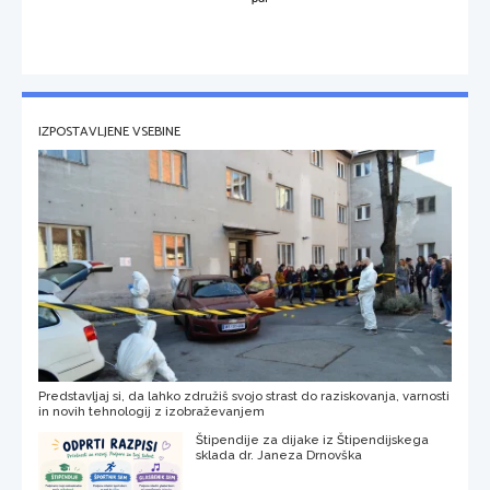
IZPOSTAVLJENE VSEBINE
Predstavljaj si, da lahko združiš svojo strast do raziskovanja, varnosti
in novih tehnologij z izobraževanjem
Štipendije za dijake iz Štipendijskega
sklada dr. Janeza Drnovška