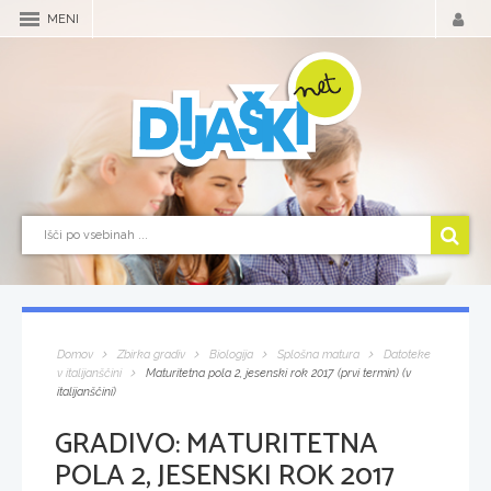
MENI
Domov
Zbirka gradiv
Biologija
Splošna matura
Datoteke
v italijanščini
Maturitetna pola 2, jesenski rok 2017 (prvi termin) (v
italijanščini)
GRADIVO:
MATURITETNA
POLA 2, JESENSKI ROK 2017