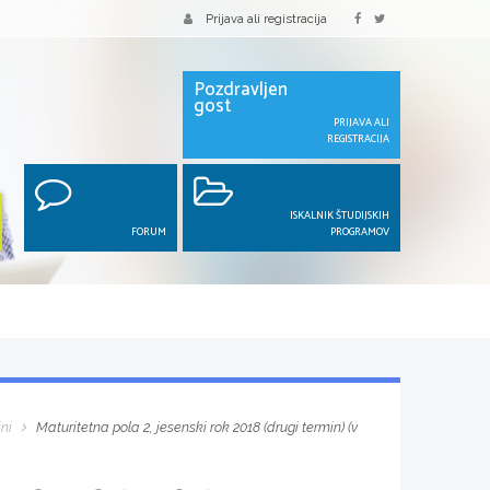
Prijava ali registracija
Pozdravljen
gost
PRIJAVA ALI
REGISTRACIJA
ISKALNIK ŠTUDIJSKIH
FORUM
PROGRAMOV
ini
Maturitetna pola 2, jesenski rok 2018 (drugi termin) (v