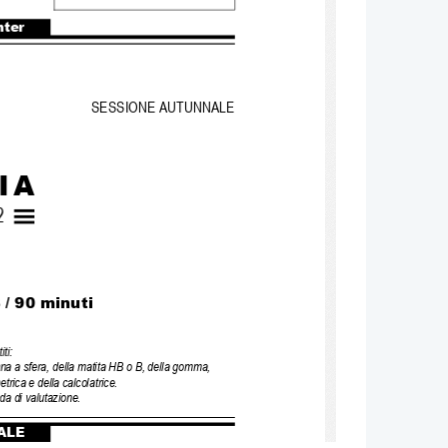
nter
SESSIONE AUTUNNALE
I
A
2
/ 90 
minuti
iti:
enna a sfera, della matita HB o B, della gomma, 
trica e della calcolatrice.
a di valutazione.
ALE