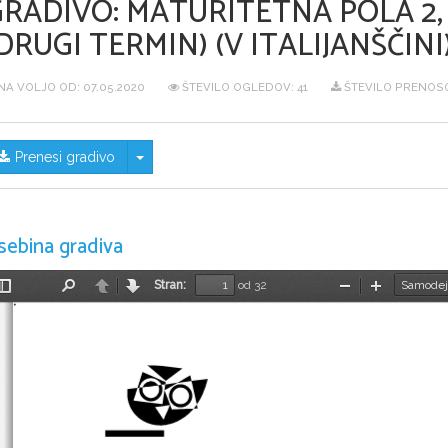
GRADIVO:
MATURITETNA POLA 2, 
DRUGI TERMIN) (V ITALIJANŠČINI
NA VOLJO OD:
07.05.2020
ŠTEVILO OGLEDOV: 41
ŠTEVILO PRENOSO
Skrij/prikaži meni
Prenesi gradivo
sebina gradiva
Stran:
od 32
Preklopi
Najdi
Nazaj
Naprej
Pomanjšaj
Povečaj
stransko
vrstico