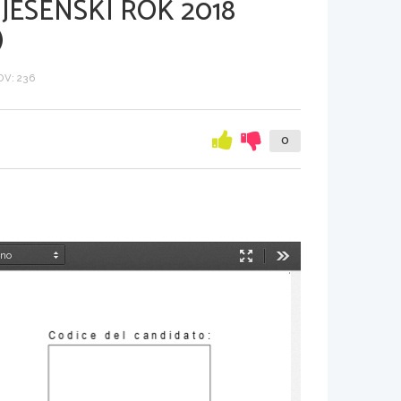
JESENSKI ROK 2018
)
V: 236
0
Način
Orodja
predstavitve
Codice del candidato: