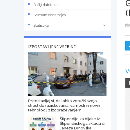
Pošlji datoteke
(
Seznam donatorjev
Statistika
IZPOSTAVLJENE VSEBINE
V
Predstavljaj si, da lahko združiš svojo
strast do raziskovanja, varnosti in novih
tehnologij z izobraževanjem
Štipendije za dijake iz
Štipendijskega sklada dr.
Janeza Drnovška