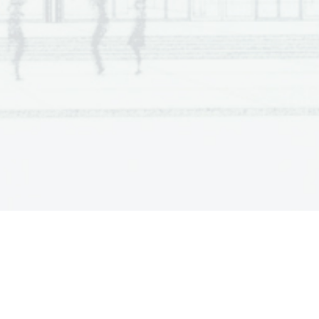
  Scientia  Est  Potentia  Scientia  Est  Potentia
  Scientia  Est  Potentia  Scientia  Est  Potentia
  Scientia  Est  Potentia  Scientia  Est  Potentia
  Scientia  Est  Potentia  Scientia  Est  Potentia
  Scientia  Est  Potentia  Scientia  Est  Potentia
  Scientia  Est  Potentia  Scientia  Est  Potentia
  Scientia  Est  Potentia  Scientia  Est  Potentia
  Scientia  Est  Potentia  Scientia  Est  Potentia
  Scientia  Est  Potentia  Scientia  Est  Potentia
  Scientia  Est  Potentia  Scientia  Est  Potentia
  Scientia  Est  Potentia  Scientia  Est  Potentia
  Scientia  Est  Potentia  Scientia  Est  Potentia
  Scientia  Est  Potentia  Scientia  Est  Potentia
  Scientia  Est  Potentia  Scientia  Est  Potentia
  Scientia  Est  Potentia  Scientia  Est  Potentia
  Scientia  Est  Potentia  Scientia  Est  Potentia
  Scientia  Est  Potentia  Scientia  Est  Potentia
  Scientia  Est  Potentia  Scientia  Est  Potentia
  Scientia  Est  Potentia  Scientia  Est  Potentia
  Scientia  Est  Potentia  Scientia  Est  Potentia
  Scientia  Est  Potentia  Scientia  Est  Potentia
  Scientia  Est  Potentia  Scientia  Est  Potentia
  Scientia  Est  Potentia  Scientia  Est  Potentia
  Scientia  Est  Potentia  Scientia  Est  Potentia
  Scientia  Est  Potentia  Scientia  Est  Potentia
  Scientia  Est  Potentia  Scientia  Est  Potentia
  Scientia  Est  Potentia  Scientia  Est  Potentia
  Scientia  Est  Potentia  Scientia  Est  Potentia
  Scientia  Est  Potentia  Scientia  Est  Potentia
  Scientia  Est  Potentia  Scientia  Est  Potentia
  Scientia  Est  Potentia  Scientia  Est  Potentia
  Scientia  Est  Potentia  Scientia  Est  Potentia
  Scientia  Est  Potentia  Scientia  Est  Potentia
  Scientia  Est  Potentia  Scientia  Est  Potentia
  Scientia  Est  Potentia  Scientia  Est  Potentia
  Scientia  Est  Potentia  Scientia  Est  Potentia
  Scientia  Est  Potentia  Scientia  Est  Potentia
  Scientia  Est  Potentia  Scientia  Est  Potentia
  Scientia  Est  Potentia  Scientia  Est  Potentia
  Scientia  Est  Potentia  Scientia  Est  Potentia