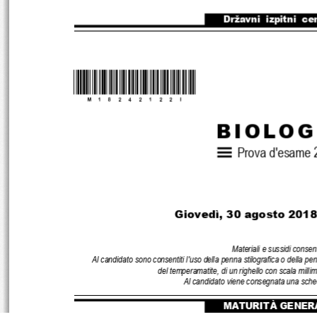
Državni  izpitni  ce
*M18242122I*
B
I
O
L
O
G
Prova d'esame 
Giovedì, 30 
agosto 2018 
Materiali e sussidi consent
Al candidato sono consentiti l'uso della penna stilografica o della p
del temperamatite, di un righello con scala millime
Al candidato viene consegnata una sched
MATURITÀ GENER