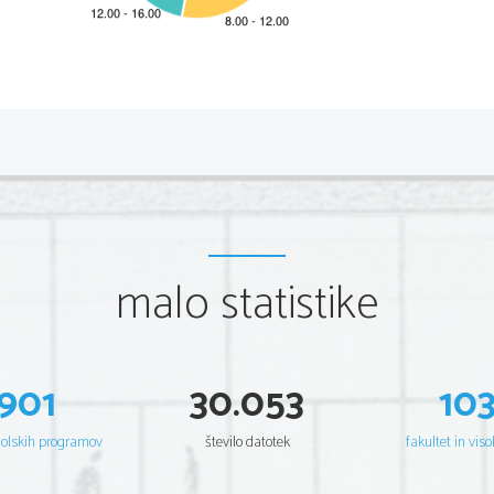
*M18242122I
2/32 
Scientia  Est  Potentia  Scientia  Est  Potentia  Scientia  Est  Potentia
Scientia  Est  Potentia  Scientia  Est  Potentia  Scientia  Est  Potentia
Scientia  Est  Potentia  Scientia  Est  Potentia  Scientia  Est  Potentia
Scientia  Est  Potentia  Scientia  Est  Potentia  Scientia  Est  Potentia
Scientia  Est  Potentia  Scientia  Est  Potentia  Scientia  Est  Potentia
Scientia  Est  Potentia  Scientia  Est  Potentia  Scientia  Est  Potentia
Scientia  Est  Potentia  Scientia  Est  Potentia  Scientia  Est  Potentia
Scientia  Est  Potentia  Scientia  Est  Potentia  Scientia  Est  Potentia
Scientia  Est  Potentia  Scientia  Est  Potentia  Scientia  Est  Potentia
Scientia  Est  Potentia  Scientia  Est  Potentia  Scientia  Est  Potentia
Scientia  Est  Potentia  Scientia  Est  Potentia  Scientia  Est  Potentia
malo statistike
Scientia  Est  Potentia  Scientia  Est  Potentia  Scientia  Est  Potentia
Scientia  Est  Potentia  Scientia  Est  Potentia  Scientia  Est  Potentia
Scientia  Est  Potentia  Scientia  Est  Potentia  Scientia  Est  Potentia
Scientia  Est  Potentia  Scientia  Est  Potentia  Scientia  Est  Potentia
Scientia  Est  Potentia  Scientia  Est  Potentia  Scientia  Est  Potentia
Scientia  Est  Potentia  Scientia  Est  Potentia  Scientia  Est  Potentia
Scientia  Est  Potentia  Scientia  Est  Potentia  Scientia  Est  Potentia
Scientia  Est  Potentia  Scientia  Est  Potentia  Scientia  Est  Potentia
Scientia  Est  Potentia  Scientia  Est  Potentia  Scientia  Est  Potentia
901
30.053
10
Scientia  Est  Potentia  Scientia  Est  Potentia  Scientia  Est  Potentia
Scientia  Est  Potentia  Scientia  Est  Potentia  Scientia  Est  Potentia
Scientia  Est  Potentia  Scientia  Est  Potentia  Scientia  Est  Potentia
Scientia  Est  Potentia  Scientia  Est  Potentia  Scientia  Est  Potentia
šolskih programov
število datotek
fakultet in viso
Scientia  Est  Potentia  Scientia  Est  Potentia  Scientia  Est  Potentia
Scientia  Est  Potentia  Scientia  Est  Potentia  Scientia  Est  Potentia
Scientia  Est  Potentia  Scientia  Est  Potentia  Scientia  Est  Potentia
Scientia  Est  Potentia  Scientia  Est  Potentia  Scientia  Est  Potentia
Scientia  Est  Potentia  Scientia  Est  Potentia  Scientia  Est  Potentia