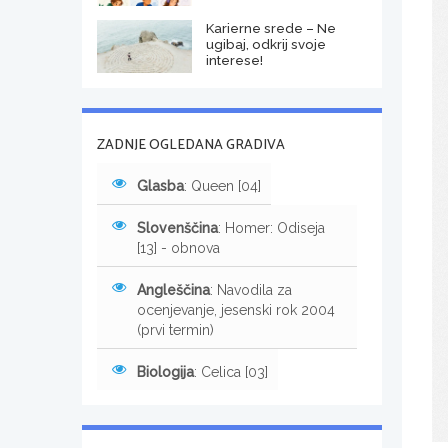
Karierne srede – Ne
ugibaj, odkrij svoje
interese!
ZADNJE OGLEDANA GRADIVA
Glasba
: Queen [04]
Slovenščina
: Homer: Odiseja
[13] - obnova
Angleščina
: Navodila za
ocenjevanje, jesenski rok 2004
(prvi termin)
Biologija
: Celica [03]