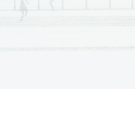
Scientia  Est  Potentia  Scientia  Est  Potentia  Scientia  Est  Potentia
Scientia  Est  Potentia  Scientia  Est  Potentia  Scientia  Est  Potentia
Scientia  Est  Potentia  Scientia  Est  Potentia  Scientia  Est  Potentia
Scientia  Est  Potentia  Scientia  Est  Potentia  Scientia  Est  Potentia
Scientia  Est  Potentia  Scientia  Est  Potentia  Scientia  Est  Potentia
Scientia  Est  Potentia  Scientia  Est  Potentia  Scientia  Est  Potentia
Scientia  Est  Potentia  Scientia  Est  Potentia  Scientia  Est  Potentia
Scientia  Est  Potentia  Scientia  Est  Potentia  Scientia  Est  Potentia
Scientia  Est  Potentia  Scientia  Est  Potentia  Scientia  Est  Potentia
Scientia  Est  Potentia  Scientia  Est  Potentia  Scientia  Est  Potentia
Scientia  Est  Potentia  Scientia  Est  Potentia  Scientia  Est  Potentia
Scientia  Est  Potentia  Scientia  Est  Potentia  Scientia  Est  Potentia
Scientia  Est  Potentia  Scientia  Est  Potentia  Scientia  Est  Potentia
Scientia  Est  Potentia  Scientia  Est  Potentia  Scientia  Est  Potentia
Scientia  Est  Potentia  Scientia  Est  Potentia  Scientia  Est  Potentia
Scientia  Est  Potentia  Scientia  Est  Potentia  Scientia  Est  Potentia
Scientia  Est  Potentia  Scientia  Est  Potentia  Scientia  Est  Potentia
Scientia  Est  Potentia  Scientia  Est  Potentia  Scientia  Est  Potentia
Scientia  Est  Potentia  Scientia  Est  Potentia  Scientia  Est  Potentia
Scientia  Est  Potentia  Scientia  Est  Potentia  Scientia  Est  Potentia
Scientia  Est  Potentia  Scientia  Est  Potentia  Scientia  Est  Potentia
Scientia  Est  Potentia  Scientia  Est  Potentia  Scientia  Est  Potentia
Scientia  Est  Potentia  Scientia  Est  Potentia  Scientia  Est  Potentia
Scientia  Est  Potentia  Scientia  Est  Potentia  Scientia  Est  Potentia
Scientia  Est  Potentia  Scientia  Est  Potentia  Scientia  Est  Potentia
Scientia  Est  Potentia  Scientia  Est  Potentia  Scientia  Est  Potentia
Scientia  Est  Potentia  Scientia  Est  Potentia  Scientia  Est  Potentia
Scientia  Est  Potentia  Scientia  Est  Potentia  Scientia  Est  Potentia
Scientia  Est  Potentia  Scientia  Est  Potentia  Scientia  Est  Potentia
Scientia  Est  Potentia  Scientia  Est  Potentia  Scientia  Est  Potentia
Scientia  Est  Potentia  Scientia  Est  Potentia  Scientia  Est  Potentia
Scientia  Est  Potentia  Scientia  Est  Potentia  Scientia  Est  Potentia
Scientia  Est  Potentia  Scientia  Est  Potentia  Scientia  Est  Potentia
Scientia  Est  Potentia  Scientia  Est  Potentia  Scientia  Est  Potentia
Scientia  Est  Potentia  Scientia  Est  Potentia  Scientia  Est  Potentia
Scientia  Est  Potentia  Scientia  Est  Potentia  Scientia  Est  Potentia
Scientia  Est  Potentia  Scientia  Est  Potentia  Scientia  Est  Potentia
Scientia  Est  Potentia  Scientia  Est  Potentia  Scientia  Est  Potentia
Scientia  Est  Potentia  Scientia  Est  Potentia  Scientia  Est  Potentia
Scientia  Est  Potentia  Scientia  Est  Potentia  Scientia  Est  Potentia