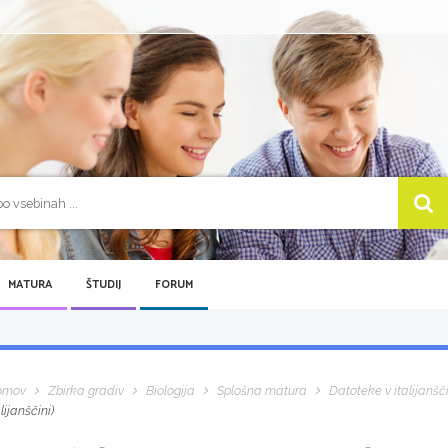
MATURA
ŠTUDIJ
FORUM
omov
Zbirka gradiv
Biologija
Splošna matura
Datoteke v italijanšč
alijanščini)