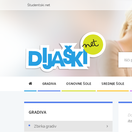
Študentski.net
GRADIVA
OSNOVNE ŠOLE
SREDNJE ŠOLE
GRADIVA
D
it
Zbirka gradiv