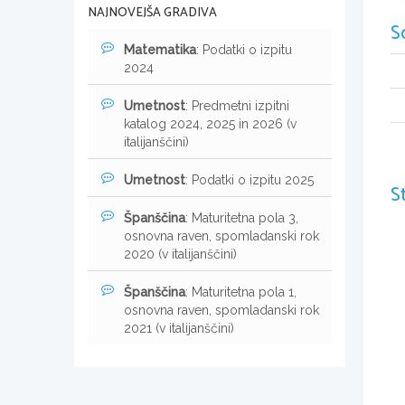
NAJNOVEJŠA GRADIVA
S
Matematika
: Podatki o izpitu
2024
Umetnost
: Predmetni izpitni
katalog 2024, 2025 in 2026 (v
italijanščini)
Umetnost
: Podatki o izpitu 2025
S
Španščina
: Maturitetna pola 3,
osnovna raven, spomladanski rok
2020 (v italijanščini)
Španščina
: Maturitetna pola 1,
osnovna raven, spomladanski rok
2021 (v italijanščini)