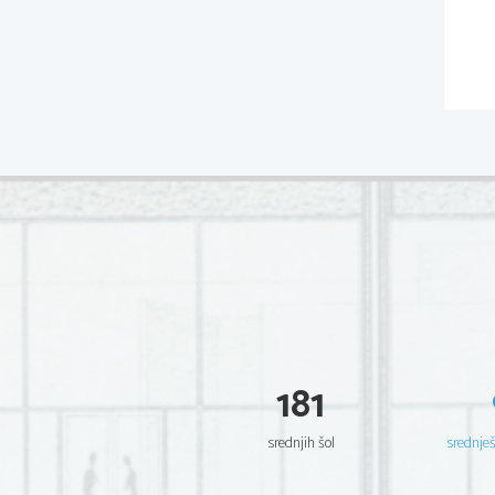
181
srednjih šol
srednje