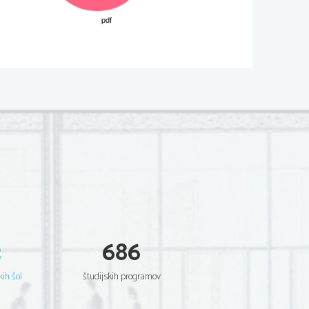
02*
   Non scrivete nel campo grigio.   
  Scientia  Est  Potentia  Scientia  Est  Potentia
  Scientia  Est  Potentia  Scientia  Est  Potentia
  Scientia  Est  Potentia  Scientia  Est  Potentia
  Scientia  Est  Potentia  Scientia  Est  Potentia
  Scientia  Est  Potentia  Scientia  Est  Potentia
  Scientia  Est  Potentia  Scientia  Est  Potentia
  Scientia  Est  Potentia  Scientia  Est  Potentia
  Scientia  Est  Potentia  Scientia  Est  Potentia
  Scientia  Est  Potentia  Scientia  Est  Potentia
  Scientia  Est  Potentia  Scientia  Est  Potentia
  Scientia  Est  Potentia  Scientia  Est  Potentia
  Scientia  Est  Potentia  Scientia  Est  Potentia
  Scientia  Est  Potentia  Scientia  Est  Potentia
  Scientia  Est  Potentia  Scientia  Est  Potentia
  Scientia  Est  Potentia  Scientia  Est  Potentia
  Scientia  Est  Potentia  Scientia  Est  Potentia
  Scientia  Est  Potentia  Scientia  Est  Potentia
  Scientia  Est  Potentia  Scientia  Est  Potentia
  Scientia  Est  Potentia  Scientia  Est  Potentia
  Scientia  Est  Potentia  Scientia  Est  Potentia
3
686
  Scientia  Est  Potentia  Scientia  Est  Potentia
  Scientia  Est  Potentia  Scientia  Est  Potentia
  Scientia  Est  Potentia  Scientia  Est  Potentia
  Scientia  Est  Potentia  Scientia  Est  Potentia
kih šol
študijskih programov
  Scientia  Est  Potentia  Scientia  Est  Potentia
  Scientia  Est  Potentia  Scientia  Est  Potentia
  Scientia  Est  Potentia  Scientia  Est  Potentia
  Scientia  Est  Potentia  Scientia  Est  Potentia
  Scientia  Est  Potentia  Scientia  Est  Potentia