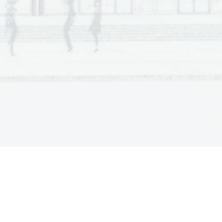
Non scrivete nel campo grigio.   Non scrivete nel campo grigio.   Non scrivete nel campo grigio.   Non scrivete nel campo grigio.
  Scientia  Est  Potentia  Scientia  Est  Potentia
  Scientia  Est  Potentia  Scientia  Est  Potentia
  Scientia  Est  Potentia  Scientia  Est  Potentia
  Scientia  Est  Potentia  Scientia  Est  Potentia
  Scientia  Est  Potentia  Scientia  Est  Potentia
  Scientia  Est  Potentia  Scientia  Est  Potentia
  Scientia  Est  Potentia  Scientia  Est  Potentia
  Scientia  Est  Potentia  Scientia  Est  Potentia
  Scientia  Est  Potentia  Scientia  Est  Potentia
  Scientia  Est  Potentia  Scientia  Est  Potentia
  Scientia  Est  Potentia  Scientia  Est  Potentia
  Scientia  Est  Potentia  Scientia  Est  Potentia
  Scientia  Est  Potentia  Scientia  Est  Potentia
  Scientia  Est  Potentia  Scientia  Est  Potentia
  Scientia  Est  Potentia  Scientia  Est  Potentia
  Scientia  Est  Potentia  Scientia  Est  Potentia
  Scientia  Est  Potentia  Scientia  Est  Potentia
  Scientia  Est  Potentia  Scientia  Est  Potentia
  Scientia  Est  Potentia  Scientia  Est  Potentia
  Scientia  Est  Potentia  Scientia  Est  Potentia
  Scientia  Est  Potentia  Scientia  Est  Potentia
  Scientia  Est  Potentia  Scientia  Est  Potentia
  Scientia  Est  Potentia  Scientia  Est  Potentia
  Scientia  Est  Potentia  Scientia  Est  Potentia
  Scientia  Est  Potentia  Scientia  Est  Potentia
  Scientia  Est  Potentia  Scientia  Est  Potentia
  Scientia  Est  Potentia  Scientia  Est  Potentia
  Scientia  Est  Potentia  Scientia  Est  Potentia
  Scientia  Est  Potentia  Scientia  Est  Potentia
  Scientia  Est  Potentia  Scientia  Est  Potentia
  Scientia  Est  Potentia  Scientia  Est  Potentia
  Scientia  Est  Potentia  Scientia  Est  Potentia
  Scientia  Est  Potentia  Scientia  Est  Potentia
  Scientia  Est  Potentia  Scientia  Est  Potentia
  Scientia  Est  Potentia  Scientia  Est  Potentia
  Scientia  Est  Potentia  Scientia  Est  Potentia
  Scientia  Est  Potentia  Scientia  Est  Potentia
  Scientia  Est  Potentia  Scientia  Est  Potentia
  Scientia  Est  Potentia  Scientia  Est  Potentia
  Scientia  Est  Potentia  Scientia  Est  Potentia