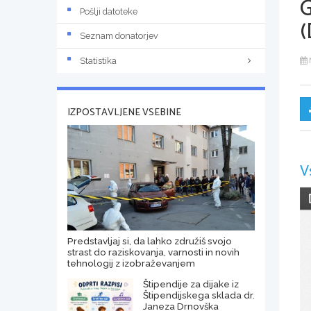
Pošlji datoteke
(
Seznam donatorjev
Statistika
IZPOSTAVLJENE VSEBINE
V
Predstavljaj si, da lahko združiš svojo
strast do raziskovanja, varnosti in novih
tehnologij z izobraževanjem
Štipendije za dijake iz
Štipendijskega sklada dr.
Janeza Drnovška