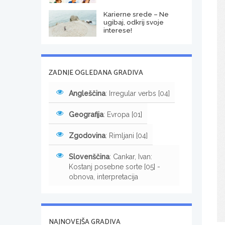
Karierne srede – Ne
ugibaj, odkrij svoje
interese!
ZADNJE OGLEDANA GRADIVA
Angleščina
: Irregular verbs [04]
Geografija
: Evropa [01]
Zgodovina
: Rimljani [04]
Slovenščina
: Cankar, Ivan:
Kostanj posebne sorte [05] -
obnova, interpretacija
NAJNOVEJŠA GRADIVA