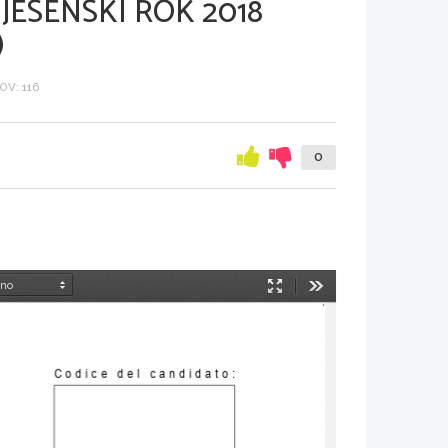
JESENSKI ROK 2018
)
V: 116
0
Način
Orodja
predstavitve
Codice del candidato
: