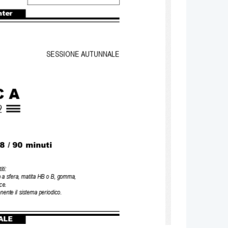
nter
SESSIONE AUTUNNALE 
C A
2
8 / 90 minuti
iti:
 o a sfera, matita HB o B, gomma, 
ce.
enente il sistema periodico.
ALE