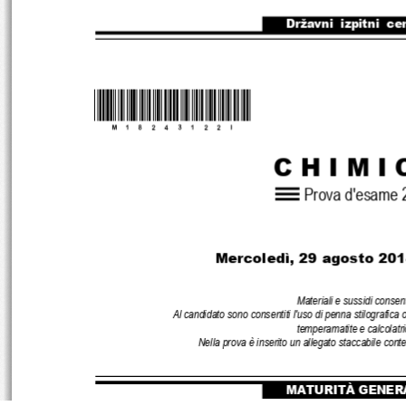
Državni  izpitni  ce
*M18243122I*
C H I M I 
Prova d
'
esame 
Mercoledì, 29 agosto 201
Materiali e sussidi consent
Al candidato sono consentiti l'uso di penna stilografica
temperamatite e calcolatri
Nella prova è inserito un allegato staccabile cont
MATURITÀ GENER