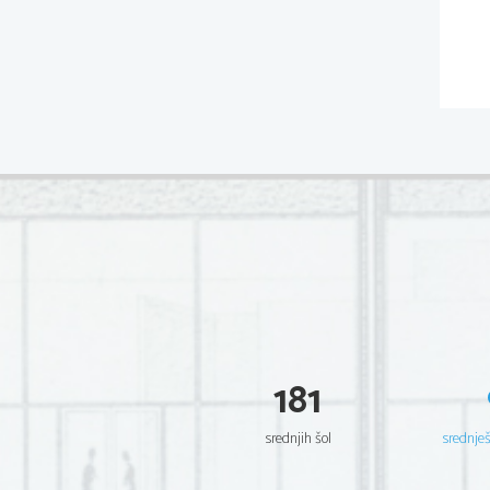
181
srednjih šol
srednje