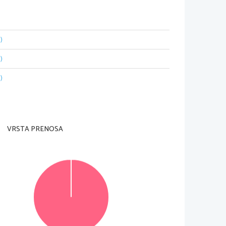
)
)
)
dell'insegnante preposto.
sta pagina in alto a destra
.
tete conseguire è di 
80 
punti
. 
Il punteggio 
cato
. 
Nei calcoli fate uso delle masse atomiche 
VRSTA PRENOSA
nte previsti,
utilizzando la penna stilografica o la 
egno sulla risposta scorretta e scrivete accanto ad 
ile verranno assegnati 
0 
punti
.
cedimento attraverso il quale si giunge alla 
uesito sia stato risolto in più modi
, 
deve essere 
oro
. 
© Državni izpitni center
Vse pravice pridržane
.