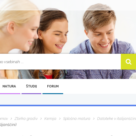
MATURA
ŠTUDIJ
FORUM
omov
Zbirka gradiv
Kemija
Splošna matura
Datoteke v italijanščin
alijanščini)