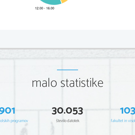
*M18243122I
2/20 
Scientia  Est  Potentia  Scientia  Est  Potentia  Scientia  Est  Potentia
Scientia  Est  Potentia  Scientia  Est  Potentia  Scientia  Est  Potentia
Scientia  Est  Potentia  Scientia  Est  Potentia  Scientia  Est  Potentia
Scientia  Est  Potentia  Scientia  Est  Potentia  Scientia  Est  Potentia
Scientia  Est  Potentia  Scientia  Est  Potentia  Scientia  Est  Potentia
Scientia  Est  Potentia  Scientia  Est  Potentia  Scientia  Est  Potentia
Scientia  Est  Potentia  Scientia  Est  Potentia  Scientia  Est  Potentia
Scientia  Est  Potentia  Scientia  Est  Potentia  Scientia  Est  Potentia
Scientia  Est  Potentia  Scientia  Est  Potentia  Scientia  Est  Potentia
Scientia  Est  Potentia  Scientia  Est  Potentia  Scientia  Est  Potentia
Scientia  Est  Potentia  Scientia  Est  Potentia  Scientia  Est  Potentia
malo statistike
Scientia  Est  Potentia  Scientia  Est  Potentia  Scientia  Est  Potentia
Scientia  Est  Potentia  Scientia  Est  Potentia  Scientia  Est  Potentia
Scientia  Est  Potentia  Scientia  Est  Potentia  Scientia  Est  Potentia
Scientia  Est  Potentia  Scientia  Est  Potentia  Scientia  Est  Potentia
Scientia  Est  Potentia  Scientia  Est  Potentia  Scientia  Est  Potentia
Scientia  Est  Potentia  Scientia  Est  Potentia  Scientia  Est  Potentia
Scientia  Est  Potentia  Scientia  Est  Potentia  Scientia  Est  Potentia
Scientia  Est  Potentia  Scientia  Est  Potentia  Scientia  Est  Potentia
Scientia  Est  Potentia  Scientia  Est  Potentia  Scientia  Est  Potentia
901
30.053
10
Scientia  Est  Potentia  Scientia  Est  Potentia  Scientia  Est  Potentia
Scientia  Est  Potentia  Scientia  Est  Potentia  Scientia  Est  Potentia
Scientia  Est  Potentia  Scientia  Est  Potentia  Scientia  Est  Potentia
Scientia  Est  Potentia  Scientia  Est  Potentia  Scientia  Est  Potentia
šolskih programov
število datotek
fakultet in viso
Scientia  Est  Potentia  Scientia  Est  Potentia  Scientia  Est  Potentia
Scientia  Est  Potentia  Scientia  Est  Potentia  Scientia  Est  Potentia
Scientia  Est  Potentia  Scientia  Est  Potentia  Scientia  Est  Potentia
Scientia  Est  Potentia  Scientia  Est  Potentia  Scientia  Est  Potentia
Scientia  Est  Potentia  Scientia  Est  Potentia  Scientia  Est  Potentia