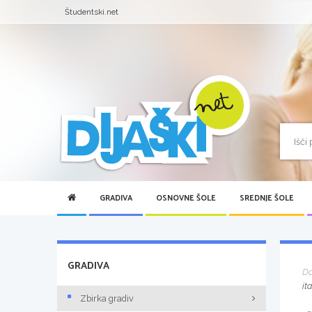
Študentski.net
GRADIVA
OSNOVNE ŠOLE
SREDNJE ŠOLE
GRADIVA
D
it
Zbirka gradiv