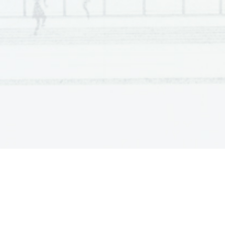
Scientia  Est  Potentia  Scientia  Est  Potentia  Scientia  Est  Potentia
Scientia  Est  Potentia  Scientia  Est  Potentia  Scientia  Est  Potentia
Scientia  Est  Potentia  Scientia  Est  Potentia  Scientia  Est  Potentia
Scientia  Est  Potentia  Scientia  Est  Potentia  Scientia  Est  Potentia
Scientia  Est  Potentia  Scientia  Est  Potentia  Scientia  Est  Potentia
Scientia  Est  Potentia  Scientia  Est  Potentia  Scientia  Est  Potentia
Scientia  Est  Potentia  Scientia  Est  Potentia  Scientia  Est  Potentia
Scientia  Est  Potentia  Scientia  Est  Potentia  Scientia  Est  Potentia
Scientia  Est  Potentia  Scientia  Est  Potentia  Scientia  Est  Potentia
Scientia  Est  Potentia  Scientia  Est  Potentia  Scientia  Est  Potentia
Scientia  Est  Potentia  Scientia  Est  Potentia  Scientia  Est  Potentia
Scientia  Est  Potentia  Scientia  Est  Potentia  Scientia  Est  Potentia
Scientia  Est  Potentia  Scientia  Est  Potentia  Scientia  Est  Potentia
Scientia  Est  Potentia  Scientia  Est  Potentia  Scientia  Est  Potentia
Scientia  Est  Potentia  Scientia  Est  Potentia  Scientia  Est  Potentia
Scientia  Est  Potentia  Scientia  Est  Potentia  Scientia  Est  Potentia
Scientia  Est  Potentia  Scientia  Est  Potentia  Scientia  Est  Potentia
Scientia  Est  Potentia  Scientia  Est  Potentia  Scientia  Est  Potentia
Scientia  Est  Potentia  Scientia  Est  Potentia  Scientia  Est  Potentia
Scientia  Est  Potentia  Scientia  Est  Potentia  Scientia  Est  Potentia
Scientia  Est  Potentia  Scientia  Est  Potentia  Scientia  Est  Potentia
Scientia  Est  Potentia  Scientia  Est  Potentia  Scientia  Est  Potentia
Scientia  Est  Potentia  Scientia  Est  Potentia  Scientia  Est  Potentia
Scientia  Est  Potentia  Scientia  Est  Potentia  Scientia  Est  Potentia
Scientia  Est  Potentia  Scientia  Est  Potentia  Scientia  Est  Potentia
Scientia  Est  Potentia  Scientia  Est  Potentia  Scientia  Est  Potentia
Scientia  Est  Potentia  Scientia  Est  Potentia  Scientia  Est  Potentia
Scientia  Est  Potentia  Scientia  Est  Potentia  Scientia  Est  Potentia
Scientia  Est  Potentia  Scientia  Est  Potentia  Scientia  Est  Potentia
Scientia  Est  Potentia  Scientia  Est  Potentia  Scientia  Est  Potentia
Scientia  Est  Potentia  Scientia  Est  Potentia  Scientia  Est  Potentia
Scientia  Est  Potentia  Scientia  Est  Potentia  Scientia  Est  Potentia
Scientia  Est  Potentia  Scientia  Est  Potentia  Scientia  Est  Potentia
Scientia  Est  Potentia  Scientia  Est  Potentia  Scientia  Est  Potentia
Scientia  Est  Potentia  Scientia  Est  Potentia  Scientia  Est  Potentia
Scientia  Est  Potentia  Scientia  Est  Potentia  Scientia  Est  Potentia
Scientia  Est  Potentia  Scientia  Est  Potentia  Scientia  Est  Potentia
Scientia  Est  Potentia  Scientia  Est  Potentia  Scientia  Est  Potentia
Scientia  Est  Potentia  Scientia  Est  Potentia  Scientia  Est  Potentia
Scientia  Est  Potentia  Scientia  Est  Potentia  Scientia  Est  Potentia