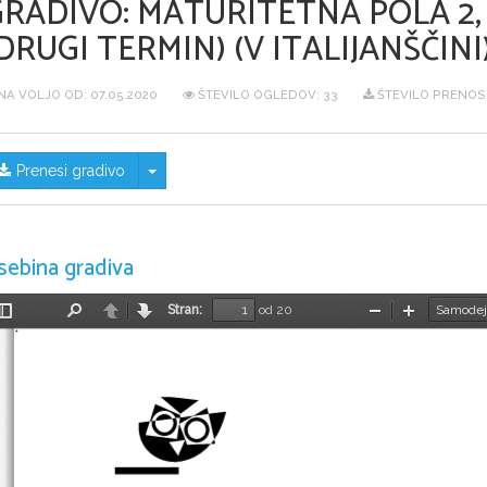
GRADIVO:
MATURITETNA POLA 2, 
DRUGI TERMIN) (V ITALIJANŠČINI
NA VOLJO OD:
07.05.2020
ŠTEVILO OGLEDOV: 33
ŠTEVILO PRENOSO
Skrij/prikaži meni
Prenesi gradivo
sebina gradiva
Stran:
od 20
Preklopi
Najdi
Nazaj
Naprej
Pomanjšaj
Povečaj
stransko
vrstico