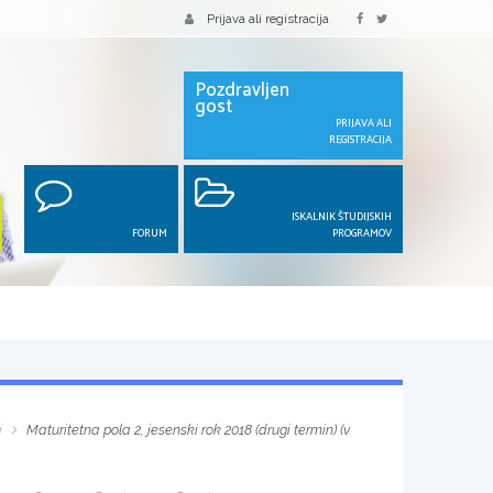
Prijava ali registracija
Pozdravljen
gost
PRIJAVA ALI
REGISTRACIJA
ISKALNIK ŠTUDIJSKIH
FORUM
PROGRAMOV
i
Maturitetna pola 2, jesenski rok 2018 (drugi termin) (v