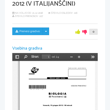
2012 (V ITALIJANŠČINI)
NA VOLJO OD:
21.12.2018
ŠTEVILO OGLEDOV: 216
ŠTEVILO PRENOSOV: 227
Skrij/prikaži meni
Prenesi gradivo
0
Vsebina gradiva
Stran:
od 24
Preklopi
Najdi
Pomanjšaj
Povečaj
Orodja
stransko
vrstico
Codice del candidato:
Državni  izpitni  center
*M12142112I*
SESSIONE PRIMAVERILE
Prova d’esame 2
Venerdì, 15 giugno
 2012 / 90 minuti