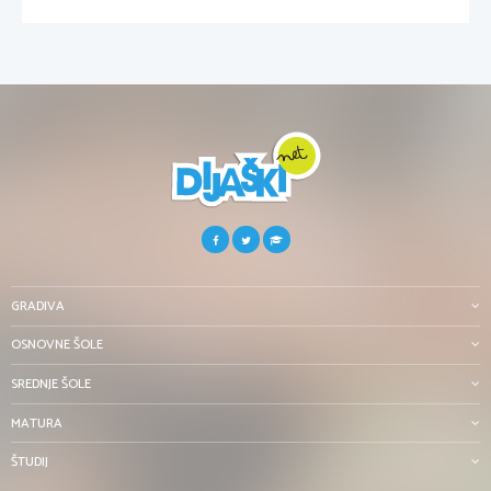
GRADIVA
OSNOVNE ŠOLE
SREDNJE ŠOLE
MATURA
ŠTUDIJ