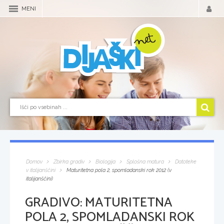
MENI
Domov
Zbirka gradiv
Biologija
Splošna matura
Datoteke
v italijanščini
Maturitetna pola 2, spomladanski rok 2012 (v
italijanščini)
GRADIVO:
MATURITETNA
POLA 2, SPOMLADANSKI ROK