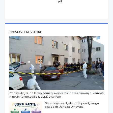
IZPOSTAVLJENE VSEBINE
Predstavljaj si, da lahko združiš svojo strast do raziskovanja, varnosti
in novih tehnologij z izobraževanjem
Štipendije za dijake iz Štipendijskega
sklada dr. Janeza Drnovška