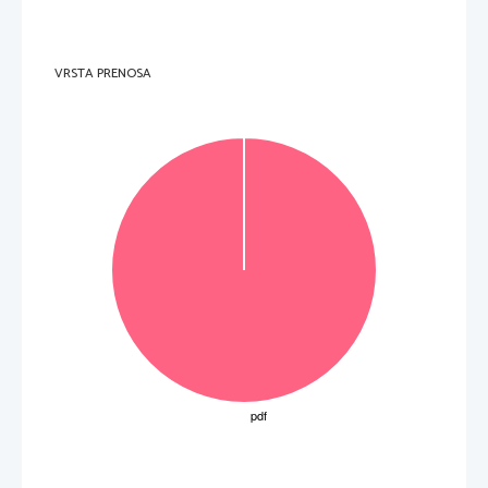
A     Jedro in kloroplasti. 
B 
Mitohondriji in kloroplasti. 
C 
Mitohondriji in ribosomi. 
D     Kloroplasti in vakuole. 
VRSTA PRENOSA