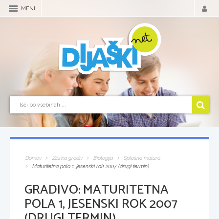
MENI
Domov
Zbirka gradiv
Biologija
Splošna matura
Maturitetna pola 1, jesenski rok 2007 (drugi termin)
GRADIVO:
MATURITETNA
POLA 1, JESENSKI ROK 2007
(DRUGI TERMIN)