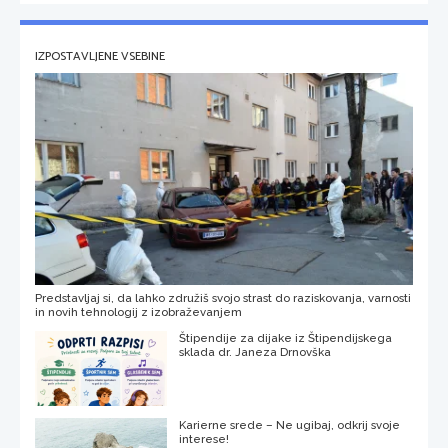
IZPOSTAVLJENE VSEBINE
Predstavljaj si, da lahko združiš svojo strast do raziskovanja, varnosti
in novih tehnologij z izobraževanjem
Štipendije za dijake iz Štipendijskega
sklada dr. Janeza Drnovška
Karierne srede – Ne ugibaj, odkrij svoje
interese!