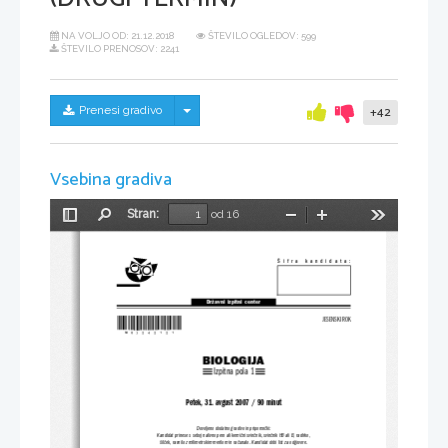
NA VOLJO OD:
21.12.2018
ŠTEVILO OGLEDOV: 599
ŠTEVILO PRENOSOV: 2241
Skrij/prikaži meni
Prenesi gradivo
+42
Vsebina gradiva
Stran:
od 16
Preklopi
Najdi
Pomanjšaj
Povečaj
Orodja
stransko
vrstico
Šifra  kandidata:
Državni  izpitni  center
*M07242121*
JESENSKI ROK
BIOLOGIJA
Izpitna pola 1
Petek, 31. avgust 2007 / 90 minut
Dovoljeno dodatno gradivo in pripomočki:
Kandidat prinese s seboj nalivno pero ali kemični svinčnik, svinčnik HB ali B, radirko,
šilček, ravnilo z milimetrskim merilom in 
računalo. Kandidat dobi list za odgovore.