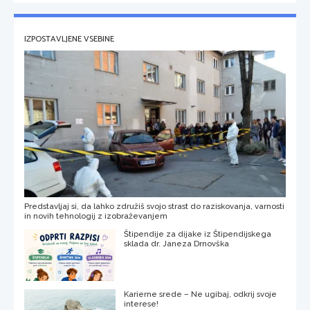
IZPOSTAVLJENE VSEBINE
Predstavljaj si, da lahko združiš svojo strast do raziskovanja, varnosti
in novih tehnologij z izobraževanjem
Štipendije za dijake iz Štipendijskega
sklada dr. Janeza Drnovška
Karierne srede – Ne ugibaj, odkrij svoje
interese!