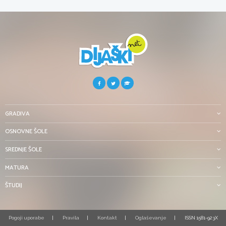
GRADIVA
OSNOVNE ŠOLE
SREDNJE ŠOLE
MATURA
ŠTUDIJ
Pogoji uporabe
Pravila
Kontakt
Oglaševanje
ISSN 1581-923X