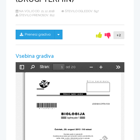
NA VOLJO OD:
21.12.2018
ŠTEVILO OGLEDOV: 697
ŠTEVILO PRENOSOV: 812
Skrij/prikaži meni
Prenesi gradivo
+2
Vsebina gradiva
Stran:
od 20
Preklopi
Najdi
Pomanjšaj
Povečaj
Orodja
stransko
vrstico
Šifra kandidata:
Državni  izpitni  center
*M13242121*
JESENSKI IZPITNI ROK
Izpitna pola 1
Č
etrtek, 29. avgust 2013 / 90 minut
Dovoljeno gradivo in pripomo
č
ki:
Kandidat prinese nalivno pero ali kemi
č
ni svin
č
nik, svin
č
nik HB ali B, 
radirko, šil
č
ek, ravnilo z milimetrskim merilom in ra
č
unalo.
Kandidat dobi list za odgovore.