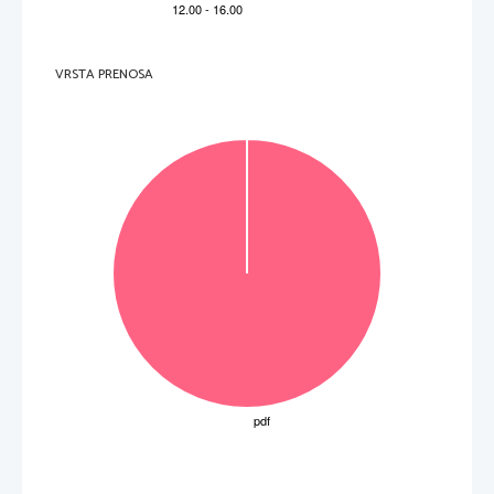
Molekula A je del 
Molekula B je del 
A         molekul         ATP         
ribosomov         
VRSTA PRENOSA
B 
molekul ATP in RNA 
celi
č
nih membran 
C 
samo molekul DNA 
kromosomov 
D 
samo molekul RNA 
celi
č
ne stene 