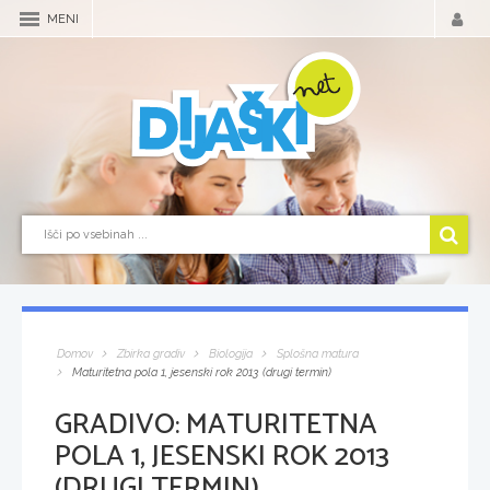
MENI
Domov
Zbirka gradiv
Biologija
Splošna matura
Maturitetna pola 1, jesenski rok 2013 (drugi termin)
GRADIVO:
MATURITETNA
POLA 1, JESENSKI ROK 2013
(DRUGI TERMIN)