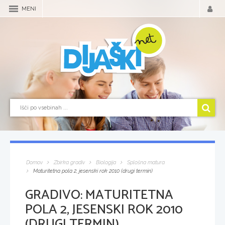
MENI
Domov
Zbirka gradiv
Biologija
Splošna matura
Maturitetna pola 2, jesenski rok 2010 (drugi termin)
GRADIVO:
MATURITETNA
POLA 2, JESENSKI ROK 2010
(DRUGI TERMIN)