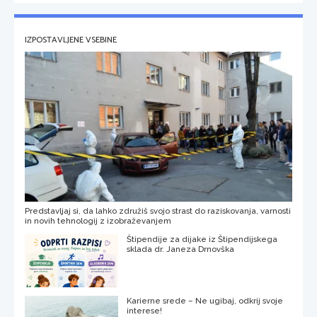
IZPOSTAVLJENE VSEBINE
Predstavljaj si, da lahko združiš svojo strast do raziskovanja, varnosti
in novih tehnologij z izobraževanjem
Štipendije za dijake iz Štipendijskega
sklada dr. Janeza Drnovška
Karierne srede – Ne ugibaj, odkrij svoje
interese!