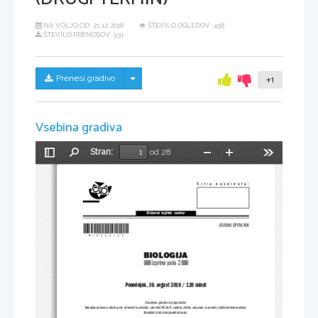
NA VOLJO OD:
21.12.2018
ŠTEVILO OGLEDOV: 458
ŠTEVILO PRENOSOV: 531
Skrij/prikaži meni
Prenesi gradivo
+1
Vsebina gradiva
Stran:
od 28
Preklopi
Najdi
Pomanjšaj
Povečaj
Orodja
stransko
vrstico
Šifra kandidata:
Državni  izpitni  center
*M10242122*
JESENSKI IZPITNI ROK
BIOLOGIJA
Izpitna pola 2
Ponedeljek, 30. avgust 2010 / 120 minut
Dovoljeno gradivo in pripomočki:
Kandidat prinese nalivno pero ali kemični svinčnik, svinčnik HB 
ali B, radirko, šilček, računalo in ravnilo z milimetrskim meri
lom.
Kandidat dobi ocenjevalni obrazec.