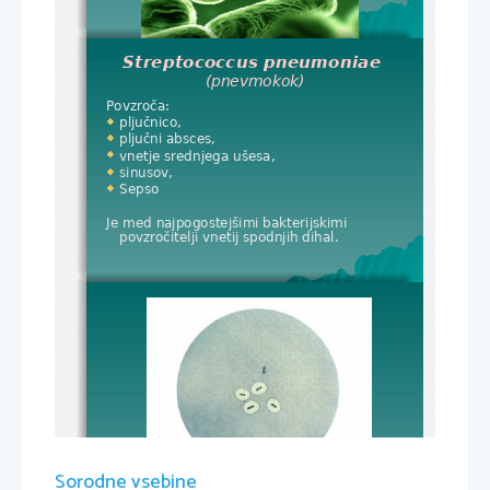
Streptococcus pneumoniae
(pnevmokok)
Povzroča:
pljučnico,

pljučni absces,

vnetje srednjega ušesa,

sinusov,

Sepso

Je med najpogostejšimi bakterijskimi 
povzročitelji vnetij spodnjih dihal.
Sorodne vsebine