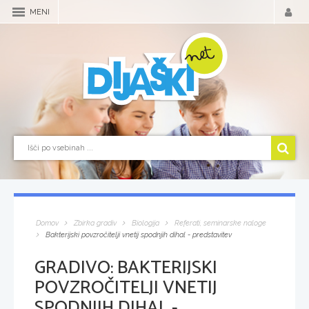
MENI
Domov
Zbirka gradiv
Biologija
Referati, seminarske naloge
Bakterijski povzročitelji vnetij spodnjih dihal - predstavitev
GRADIVO:
BAKTERIJSKI
POVZROČITELJI VNETIJ
SPODNJIH DIHAL -