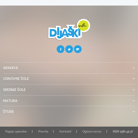
GRADIVA
OSNOVNE ŠOLE
SREDNJE ŠOLE
MATURA
ŠTUDIJ
Pogoji uporabe
Pravila
Kontakt
Oglaševanje
ISSN 1581-923X