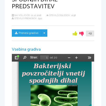
PREDSTAVITEV
NA VOLJO OD:
21.12.2018
ŠTEVILO OGLEDOV: 1038
ŠTEVILO PRENOSOV: 2911
Skrij/prikaži meni
Prenesi gradivo
-12
Vsebina gradiva
Stran:
od 20
Preklopi
Najdi
Pomanjšaj
Povečaj
Orodja
Bakterijski 
stransko
vrstico
povzročitelji vnetij 
spodnjih dihal