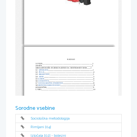
KAZALO
1.UVOD_____________________________________________________1
2.KOŽA_____________________________________________________1
3.BOLEZNI KOŽE IN ZDRAVLJENJE OZ. ODSTRANJEVANJE____1
3.1  
OPEKLINE
_______________________________________________
1
3.2  
ŽULJI
____________________________________________________4
3.3  
BRADAVICE
______________________________________________5
3.4  
AKNE 
____________
________________________________________5
3.5 
GARJE
____________________________________________________6
3.6 
LUSKAVICA
_______________________________________________7
3.7 
NEVUSI-KOŽNA ZNAMENJA
________________________________
8
3.8
 IMPETIGO-KRASTAVOST
___________________________________
8
4.ZAKJUČEK_________________________________________________9
5. VIRI_______________________________________________________10
1. UVOD 
Predstavil vam bom temo: Bolezni kože. Opisal bom kaj je koža in poškodbe kože kot so:  
Sorodne vsebine
opekline, žulje, bradavice in akne in mozolje. Opisal vam bom tudi kako se jih zdravi. Za ta 
referat sem se odločil ker se mi je zdela tema zanimiva in poučna.
Sociološka metodologija
2. KOŽA  
Rimljani [04]
 Poglejmo kaj koža sploh je. Koža je človekov največji organ, za katerega moramo vsak dan 
skrbeti. Njena površina meri 1,7 m². Povprečna debelina je 0,2 do 0,5 mm. Varuje telo pred 
zunanjimi vplivi. V koži so čutnice za tip. Od vseh organov opravja naveč nalog.
Izločala [02] - bolezni