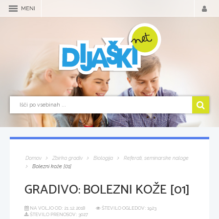
MENI
Domov
Zbirka gradiv
Biologija
Referati, seminarske naloge
Bolezni kože [01]
GRADIVO:
BOLEZNI KOŽE [01]
NA VOLJO OD:
21.12.2018
ŠTEVILO OGLEDOV: 1923
ŠTEVILO PRENOSOV: 3027