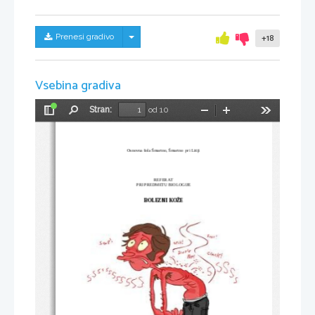
Skrij/prikaži meni
Prenesi gradivo
+18
Vsebina gradiva
Stran:
od 10
Preklopi
Najdi
Pomanjšaj
Povečaj
Orodja
stransko
vrstico
Osnovna šola Šmartno, Šmartno  pri Litiji
REFERAT 
PRI PREDMETU BIOLOGIJE
BOL
E
ZNI
 KOŽE 