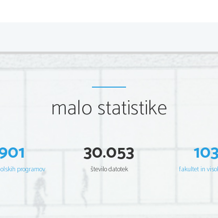
PREDSTA
navadna krastača
•
malo statistike
zelena žaba
•
901
30.053
10
šolskih programov
število datotek
fakultet in viso
barska žaba -plavček
•