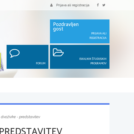
Prijava ali registracija
Pozdravljen
gost
PRIJAVA ALI
REGISTRACIJA
ISKALNIK ŠTUDIJSKIH
FORUM
PROGRAMOV
 dvoživke - predstavitev
 PREDSTAVITEV