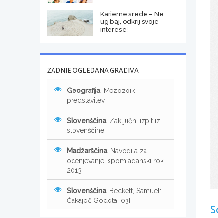
Karierne srede – Ne
ugibaj, odkrij svoje
interese!
ZADNJE OGLEDANA GRADIVA
Geografija
: Mezozoik -
predstavitev
Slovenščina
: Zaključni izpit iz
slovenščine
Madžarščina
: Navodila za
ocenjevanje, spomladanski rok
2013
Slovenščina
: Beckett, Samuel:
Čakajoč Godota [03]
S