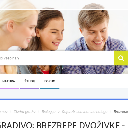
MATURA
ŠTUDIJ
FORUM
omov
Zbirka gradiv
Biologija
Referati, seminarske naloge
Brezrepe
GRADIVO:
BREZREPE DVOŽIVKE -