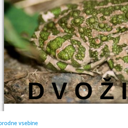
D V O Ž 
SPLOŠ
orodne vsebine