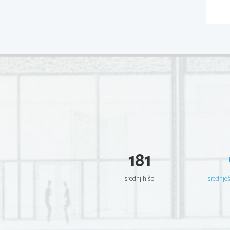
181
srednjih šol
srednje