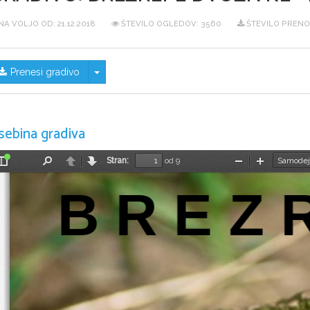
NA VOLJO OD:
21.12.2018
ŠTEVILO OGLEDOV: 3560
ŠTEVILO PRENO
Skrij/prikaži meni
Prenesi gradivo
sebina gradiva
Stran:
od 9
Preklopi
Najdi
Nazaj
Naprej
Pomanjšaj
Povečaj
stransko
B R E Z 
vrstico