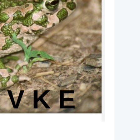
I V K E
NO