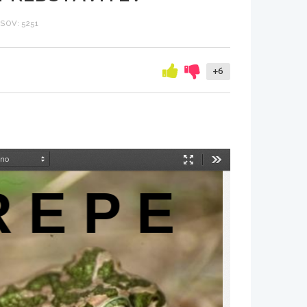
SOV: 5251
+6
Način
Orodja
predstavitve
R E P E