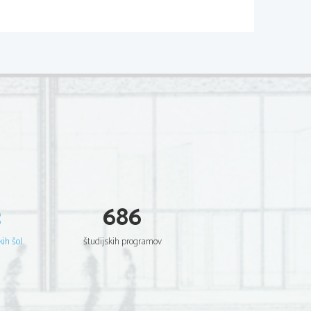
VNIKI
3
686
kih šol
študijskih programov