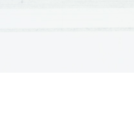
zelena rega
•
drevesna žaba
•