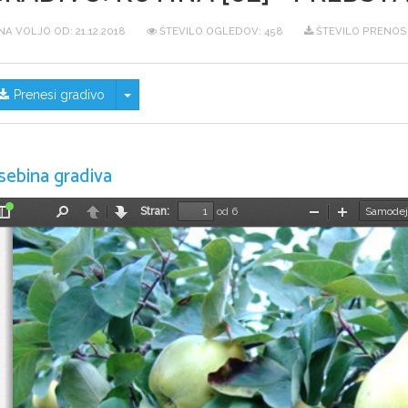
NA VOLJO OD:
21.12.2018
ŠTEVILO OGLEDOV: 458
ŠTEVILO PRENOSO
Skrij/prikaži meni
Prenesi gradivo
sebina gradiva
Stran:
od 6
Preklopi
Najdi
Nazaj
Naprej
Pomanjšaj
Povečaj
stransko
vrstico