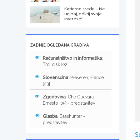
Karierne srede – Ne
ugibaj, odkrij svoje
interese!
ZADNJE OGLEDANA GRADIVA
Računalništvo in informatika
:
Trdi disk [02]
Slovenščina
: Prešeren, France
[03]
Zgodovina
: Che Guevara,
Ernesto [05] - predstavitev
Glasba
: Basshunter -
predstavitev
S