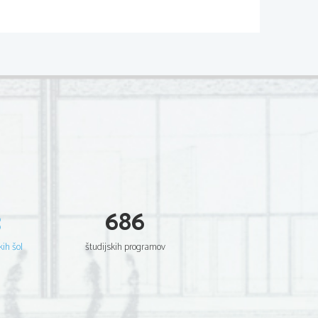
ANJE
3
686
Kutina cveti konec 
kih šol
študijskih programov
maja in junija, zori 
šele v oktobru, 
takrat so sadeži 