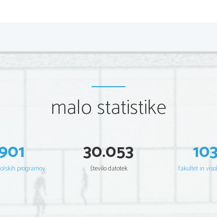
RAZMNOŽEV
Navadno kutino 
•
uvrščamo v 
malo statistike
družino rožnic 
Rastlina je 
•
dvokaličnica 
901
30.053
10
šolskih programov
število datotek
fakultet in viso
•