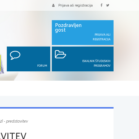
Prijava ali registracija
Pozdravljen
gost
PRIJAVA ALI
REGISTRACIJA
ISKALNIK ŠTUDIJSKIH
FORUM
PROGRAMOV
2] - predstavitev
AVITEV