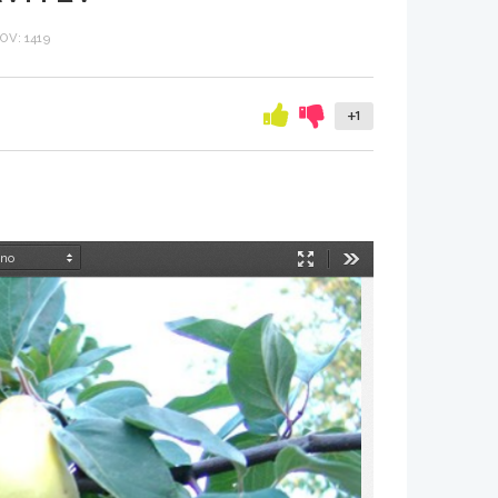
V: 1419
+1
Način
Orodja
predstavitve