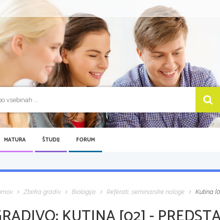
MATURA
ŠTUDIJ
FORUM
omov
Zbirka gradiv
Biologija
Referati, seminarske naloge
Kutina [0
GRADIVO:
KUTINA [02] - PREDST