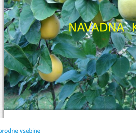
NAVADNA  
Zunanjos
orodne vsebine