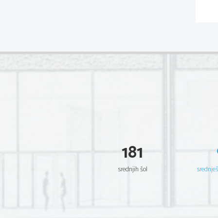
181
srednjih šol
srednje