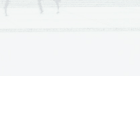
zlato rumeni. 
Kutina dozori v 
kleti v mesecu 
decembru.