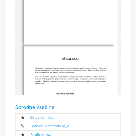
OŽIGALKARJI
Ožigalkarji (znanstveno 
latinsko
ime
 Cnidaria) so skupina 
pravih mnogoceličarjev
. Večinoma
so 
morski
 organizmi, poznamo pa tudi nekatere sladkovodne (npr. 
zeleni trdoživ
). Spadajo
med nevretenčarje, kar pomeni, da nimajo hrbtenice.
Zanje so značilne  
ožigalke
,  
polimorfizem
. Ožigalkarje lahko najdemo v obliki  
polipa
  in
meduze
. Polip je pritrjen, njegova telesna votlina se odpira na zgornji strani, razmnožuje pa se
nespolno. Meduza je plavajoča, njena telesna votlina se odpira na spodnji strani, razmnožuje
pa se spolno.
Sorodne vsebine
Ožigalkarji [02]
Sociološka metodologija
Rimljani [04]