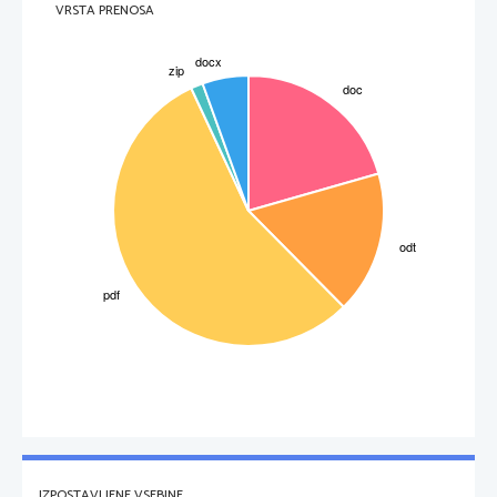
VRSTA PRENOSA
Morske vetrnice so lepo obarvane. Najdemo jih od lososove rožnate in smaragdno zelene 
do smolasto črne.
IZPOSTAVLJENE VSEBINE