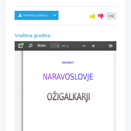
Skrij/prikaži meni
Prenesi gradivo
+12
Vsebina gradiva
Stran:
od 4
Preklopi
Najdi
Pomanjšaj
Povečaj
Orodja
stransko
vrstico
REFERAT