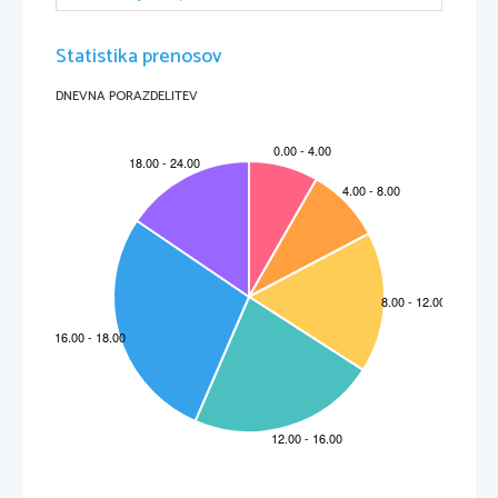
Ožigalkarji se razmnožujejo z 
metagenezo
. Nespolno se razmnožujejo s strobilacijo, prečnim
deljenjem v ploske 
brste
 oz. strobile. Iz gamete v meduzi nastane oplojeno jajčece in iz njega
Statistika prenosov
ličinka
planula
. Ta najprej plava, nato pa se pritrdi in iz nje nastane polip.
Plen ožigalkarji ugonobijo z ožigalkami. Dotakniti se mora čutilne dlačice, ki sproži ožigalko.
Ta spusti 
strup
 po cevki in z njim omrtviči plen, tako da ga lažje ulovi.
DNEVNA PORAZDELITEV
SISTEMATIKA OŽIGALK
I. skupina - koralnjaki
Razvita   je   le   polipna   generacija,   npr.  
kameni   koralnjak
,  
konjska   vetrnica
,  
voščena
vetrnica
, 
stražna vetrnica
.
Koralnjaki so nekoliko podobni rastlinam.Pri koralnjakih se je ohranila velika stopnja
črevesa. Koralnjaki imajo močno nagubano črevo. So zelo različni, najdemo jih od zelo
majhnih do zelo velikih. Živijo kot polipi. Za svojo rast potrebujejo sončno svetlobo,
vendar niso rastline. POLIP- je telesna oblika pritrjenih ožigalkarjev ( pritrjeni na morska
tla ).  