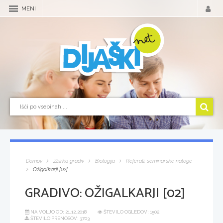
MENI
Domov
Zbirka gradiv
Biologija
Referati, seminarske naloge
Ožigalkarji [02]
GRADIVO:
OŽIGALKARJI [02]
NA VOLJO OD:
21.12.2018
ŠTEVILO OGLEDOV: 1502
ŠTEVILO PRENOSOV: 3703