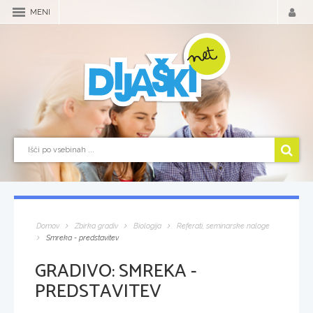
MENI
Domov
Zbirka gradiv
Biologija
Referati, seminarske naloge
Smreka - predstavitev
GRADIVO:
SMREKA -
PREDSTAVITEV