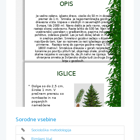
OPIS
Je vedno zeleno, iglasto drevo, visoko do 50 m in doseže 
premer do 1 m.  Smreka  je najpomembnejša gozdna 
drevesna vrsta. Uspeva v srednjih in severnejših predelih 
Evrope, (do 2000 m). Njeno deblo je zelo ravno, veje pa 
rastejo skoraj vodoravno. Raste lahko do 500 let. Njen les je 
vsestransko uporaben v gradbeništvo, papirna industrija, 
pohištvo, izdelava glasbil. Les je tudi dokaj lahek in mehak 
in srednje prožen. 
Smrekovi gozdovi sežejo v Alpah 
najvišje-do tam, kjer so razmere za rast iglastega gozda še 
primerne.   Rastejo torej do zgornje gozdne meje (1700-
1800) metrov). Smrekova drevesa v gorah razpredajo 
korenine po površju plitvih tal, objemajo skale, prodirajo v 
skalne razpoke in varujejo tla, da jih nalivi ne izpirajo. Tako 
ohranjena smreka je življensko okolje tudi za druga živa 
bitja v gozdovih.  
IGLICE
Dolge so do 2,5 cm, 

široke 1 mm. V 
prečnem prerezu so 
rombaste in na 
poganjkih 
nameščene 
spiralasto
 Če jo 
napade smrekov 
lubadar, se iglice 
Sorodne vsebine
počasi posušijo in 
odpadejo. 
Sociološka metodologija
Rimljani [04]