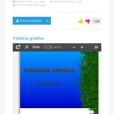
NA VOLJO OD:
21.12.2018
ŠTEVILO OGLEDOV: 4525
ŠTEVILO PRENOSOV: 9520
Skrij/prikaži meni
Prenesi gradivo
+26
Vsebina gradiva
Stran:
od 10
Preklopi
Najdi
Pomanjšaj
Povečaj
Orodja
stransko
vrstico
NAVADNA SMREKA 
Picea abies 