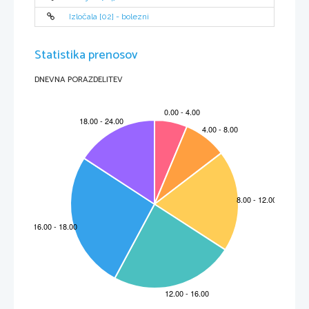
DEBLO IN LUBJE
Izločala [02] - bolezni
Smreka ima ravno deblo, ki zraste do 
Statistika prenosov
50 m visoko in do 1 m v obseg. 
Smreka ima rdečkastorjavo smolnato 
DNEVNA PORAZDELITEV
lubje, ta je pri starejših drevesih tudi    
razpokano.