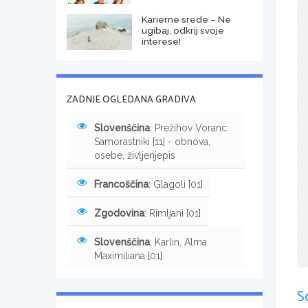
Karierne srede – Ne
ugibaj, odkrij svoje
interese!
ZADNJE OGLEDANA GRADIVA
Slovenščina
: Prežihov Voranc:
Samorastniki [11] - obnova,
osebe, življenjepis
Francoščina
: Glagoli [01]
Zgodovina
: Rimljani [01]
Slovenščina
: Karlin, Alma
Maximiliana [01]
S