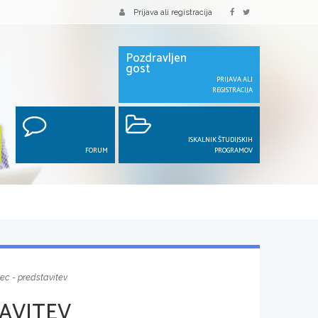
Prijava ali registracija
Pozdravljen
gost
PRIJAVA ALI
REGISTRACIJA
ISKALNIK ŠTUDIJSKIH
FORUM
PROGRAMOV
lec - predstavitev
TAVITEV