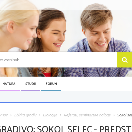
MATURA
ŠTUDIJ
FORUM
omov
Zbirka gradiv
Biologija
Referati, seminarske naloge
Sokol se
GRADIVO:
SOKOL SELEC - PREDS