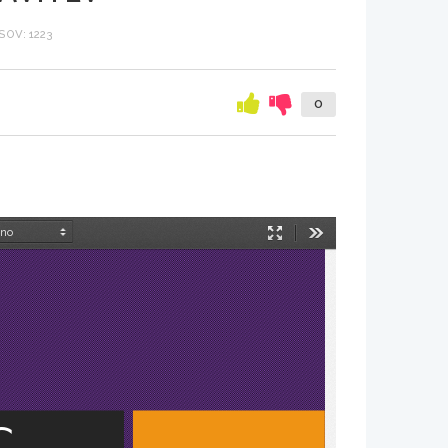
OV: 1223
0
Način
Orodja
predstavitve
C