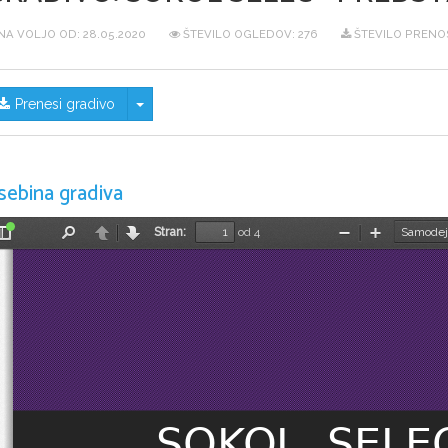
NA VOLJO OD:
28.05.2020
ŠTEVILO OGLEDOV: 276
ŠTEVILO PRENOS
Skrij/prikaži meni
Prenesi gradivo
sebina gradiva
Stran:
od 4
Preklopi
Najdi
Nazaj
Naprej
Pomanjšaj
Povečaj
stransko
vrstico
SOKOL  SELE