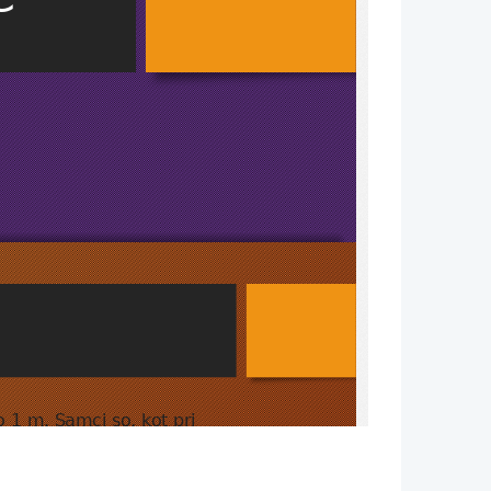
 1 m. Samci so, kot pri 
0 - 700 grami, samice pa 
strani telesa je sokol 