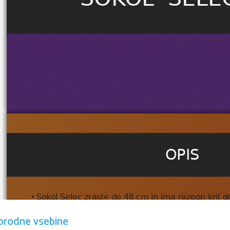
OPIS
•
Sokol Selec zraste do 48 cm in ima razpon kril do
veliko ujedah manjši od samic in tehtajo med 57
orodne vsebine
lahko presežejo težo enega kilograma. Po zgornji 