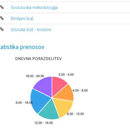
selec temno sive barve, ki se na mestih preliva v
pa imajo rjavkaste proge na beli podlagi. Mladiči 
Sociološka metodologija
enovito rjave barve, pa tudi po zgornji strani tel
Rimljani [04]
odtenek. Barvne sheme se ločijo tudi glede na ok
in niso vedno enake. Odrasle ptice imajo rumeno
Izločala [02] - bolezni
pa tudi kremplji, s katerimi zgrabi plen, so živo
tatistika prenosov
DNEVNA PORAZDELITEV
RAZŠIRJENOS
•
Sokol selec je ena izmed najbolj razširj
saj ga najdemo skoraj povod, celo na t
Njegov življenski prostor so odprte kraj
polpuščave, svetli, redki gozdovi, tundr
izvira iz dejstva, da price skrajnega se