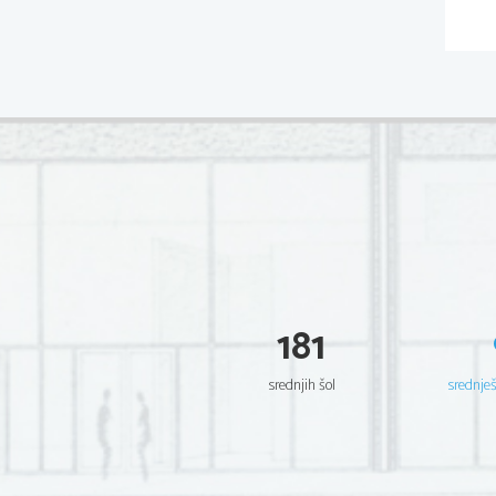
181
srednjih šol
srednje