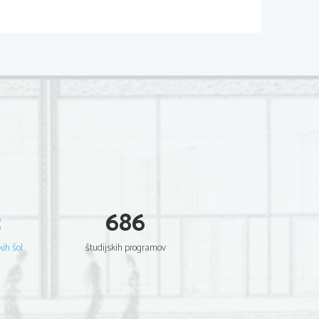
o v toplejšem okolju.
3
686
kih šol
študijskih programov