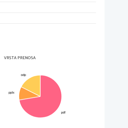
 črno, po spodnji strani 
so po spodnji strani bolj 
esa prevladuje ta barvni 
olje, v katerem prebivajo 
 obrobljene temne oči, 
 rumene barve
VRSTA PRENOSA
T
enih ujed na svetu, 
ihomorskih otokih. 
ine, stepe, 
e in gorski svet. Ime 
vera in juga pogosto 