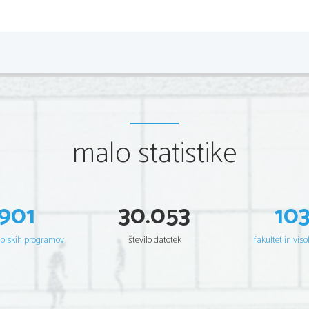
prepotujejo velike razdalije in preziujej
malo statistike
901
30.053
10
šolskih programov
število datotek
fakultet in viso