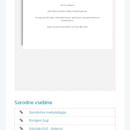
Da! To je Kopriva!
Urtica dioica ali Kopriva  prihaja iz družine koprivovk.
No, sedaj pa še štiri imena: velika pekoča kopriva, žgoča kopriva, mala pekoča kopriva in
navadna kopriva..
Upam, da vam je bil opis Koprive, ali Urtice dioice všeč.
Sorodne vsebine
Sociološka metodologija
Rimljani [04]
Izločala [02] - bolezni