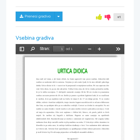
Skrij/prikaži meni
Prenesi gradivo
+1
Vsebina gradiva
Stran:
od 1
Preklopi
Najdi
Pomanjšaj
Povečaj
Orodja
stransko
vrstico
Ima tudi več imen, a jih boste slišali, ko boste ugotovili ime prave rastline. Zdravilni deli
rastline so nadzemni deli in semena. Verjetno je zelo malo ljudi, ki še niso občutili pekočega
dotika Urtice dioice in ki  v naravi ne bi prepoznali te neprijetne rastline. Pri nas uspevata dve
vrsti Urtic dioic, ki pa sta obe zdravilni. Velika Urtica ima do 1,8 m visoko pokončno steblo,
ki je le redko razvejeno. V običajnih razmerah zrastejo 60 do 90 cm visoko in posamezna
rastlina zavzame premer do 20 cm. Steblo je posuto z grobimi žgalnimi laski, ki so značilnost
te rastline, le-te pa najdemo tudi na listih, ki imajo 6 do 17 cm dolge peclje. Ti so ovalne
oblike, zoženi v koničast zaključek, imajo izrazito žagasto nazobčan rob in srčasto oblikovano
dno lista, na spodnjem delu pa so nekoliko svetlejši. Cvetovi so drobni in enospolni. Na eni
rastlini so samo ženski ( viseče mačice ) ali samo moški cvetovi ( pokončna socvetja ). Cveti
od maja do septembra. Obe vrsti najdemo v bližini hiš, hlevov, ob poteh, jarkih in živih
mejah.   So   rastline   tal,   bogatih   z   dušikom.   Pogosto   se   same   zasejejo   na   opuščenih
obdelovalnih tleh. Razmnoževanje je možno s semenom ali vegetativno. Od avgusta lahko
nabiramo liste divje rastočih rastlin in jih posušimo na zraku. V Urticah je veliko vitaminov in
klorofila in pa neka snov, ki znižuje količino sladkorja v krvi. Vse nadzemne dele nabiramo
za Urticin sok. Urticine liste uporabljamo za spodbujanje celotne telesne presnove. Zdravilen
je tudi Urticin čaj. Pri uživanju pripravkov ni škodljivih stranskih učinkov.
Ste ugotovili?