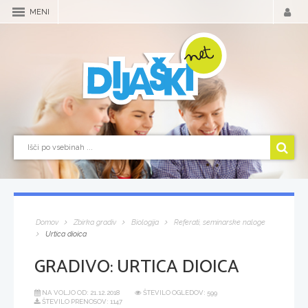
MENI
Domov
Zbirka gradiv
Biologija
Referati, seminarske naloge
Urtica dioica
GRADIVO:
URTICA DIOICA
NA VOLJO OD:
21.12.2018
ŠTEVILO OGLEDOV: 599
ŠTEVILO PRENOSOV: 1147