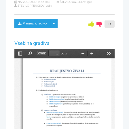
NA VOLJO OD:
21.12.2018
ŠTEVILO OGLEDOV: 4510
ŠTEVILO PRENOSOV: 4085
Skrij/prikaži meni
Prenesi gradivo
+1
Vsebina gradiva
Stran:
od 3
Preklopi
Najdi
Pomanjšaj
Povečaj
Orodja
stransko
vrstico
KRALJESTVO ŽIVALI
1)
Vsi organizmi v naravi so klasificirani v sistem, ki je sestavljen iz 4 kraljestev:
Kraljestvo rastlin

Kraljestvo gliv

Kraljestvo bakterij

Kraljestvo živali

2)
Kraljestvo živali delimo na:
a)
PRAŽIVALI – 
protozoa – so enocelične živali:
o
Deblo bičkarjev 
(evglena) se premikajo z bičkom
o
Deblo korenonožcev 
(ameba) spreminjajo obliko
o
Deblo trosovci
 (plazmodi) so notranji zajedalci
o
Deblo migetalkarji 
(paramecij) so prosto živeči, prepikajo se z 
migetalkami
b)
MNOGOCELIČARJI 
Nepravi mnogoceličarji 
(parazoa) za njih je značilno, da še nimajo razvitih 

pravih tkiv in organov, zato so nepravi in zato sem uvrščamo spuže. 
Spužve
 so preprosto grajene, pritrjene na podlago, ločimo sladkovodne in 
morske.
Pravi mnogoceličarji 
(eumetazoa) za njih je značilno, da že imajo razvita 

prava tkiva in organe.