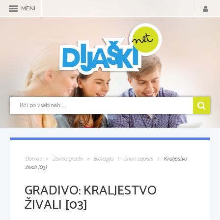
MENI
Domov
Zbirka gradiv
Biologija
Snov, zapiski
Kraljestvo
živali [03]
GRADIVO:
KRALJESTVO
ŽIVALI [03]