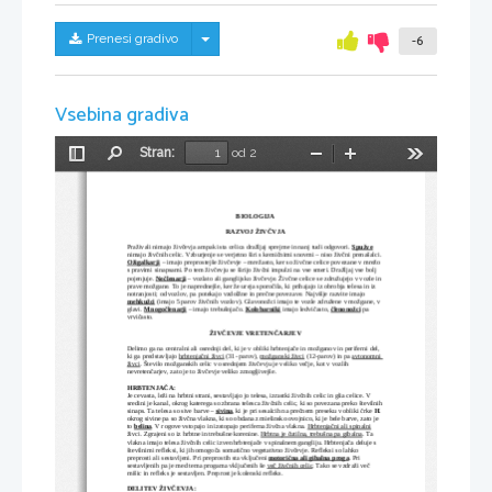
Skrij/prikaži meni
Prenesi gradivo
-6
Vsebina gradiva
Stran:
od 2
Preklopi
Najdi
Pomanjšaj
Povečaj
Orodja
stransko
vrstico
BIOLOGIJA
RAZVOJ ŽIVČVJA
Praživali nimajo živčevja ampak ista celica dražljaj sprejme in nanj tudi odgovori. 
Spužve
nimajo živčnih celic. Vzburjenje se verjetno širi s kemičnimi snovmi – niso živčni prenašalci. 
Ožigalkarji
 – imajo preprostejše živčevje – mrežasto, ker so živčne celice povezane v mrežo 
s pravimi sinapsami. Po tem živčevju se širijo živčni impulzi na vse smeri. Dražljaj vse bolj 
pojenjuje. 
Nečlenarji
 – vozlato ali ganglijsko živčevje. Živčne celice se združujejo v vozle in 
prave možgane. To je naprednejše, ker že ureja sporočila, ki prihajajo iz obrobja telesa in iz 
notranjosti; od vozlov, pa potekajo vzdolžne in prečne povezave. Najvišje razvite imajo 
mehkužci
 (imajo 5 parov živčnih vozlov). Glavonožci imajo te vozle združene v možgane, v 
glavi. 
Mnogočlenarji
 – imajo trebušnjačo. 
Kolobarniki
 imajo ledvičasto, 
členonožci
 pa 
vrvičasto.
ŽIVČEVJE VRETENČARJEV
Delimo ga na centralni ali osrednji del, ki je v obliki hrbtenjače in možganov in periferni del, 
ki ga predstavljajo 
hrbtenjačni živci
 (31- parov), 
možganski živci
 (12-parov) in pa 
avtonomni 
živci
. Število možganskih celic v osrednjem živčevju je veliko večje, kot v vozlih 
nevretenčarjev, zato je to živčevje veliko zmogljivejše. 
HRBTENJAČA:
Je cevasta, leži na hrbtni strani, sestavljajo jo telesa, izrastki živčnih celic in glia celice. V 
sredini je kanal, okrog katerega so zbrana telesca živčnih celic, ki so povezana preko številnih
sinaps. Ta telesa so sive barve – 
sivina
, ki je pri sesalcih na prečnem preseku v obliki črke 
H
. 
okrog sivine pa so živčna vlakna, ki so obdana z mielinsko ovojnico, ki je bele barve, zato je 
to 
belina
. V rogove vstopajo in izstopajo periferna živčna vlakna. 
Hrbtenjačni ali spinalni
živci. Zgrajeni so iz hrbtne in trebušne korenine. 
Hrbtna je čutilna, trebušna pa gibalna
. Ta 
vlakna imajo telesa živčnih celic izven hrbtenjače v spinalnem gangliju. Hrbtenjača deluje s 
številnimi refleksi, ki jih omogoča somatično vegetativno živčevje. Refleksi so lahko 
preprosti ali sestavljeni. Pri preprostih sta vključeni 
motorična ali gibalna proga
. Pri 
sestavljenih pa je med tema progama vključenih še 
več živčnih celic
. Tako se vzdraži več 
mišic in refleks je sestavljen. Preprost je kolenski refleks.
DELITEV ŽIVČEVJA: