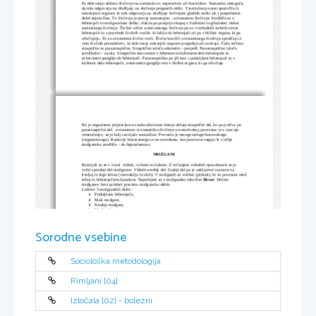
Po delovanju delimo živčevje na somatsko in vegetativno ali bisceralno. Somatsko omogoča, 
da telo odgovarja na dražljaje, na skrčenje progastih mišic. Visceralno pa nosi sporočila iz 
notranjosti organov in telo odgovarja na dražljaje  krčenjem gladkih mišic ali s pospešenim 
delovanjem žlez. To živčevje je precej samostojno – avtonomno živčevje. Središča so v 
hrbtenjači in možganskem deblu; vlakna pa potujejo skupaj s čutilnimi in gibalnimi vlakni 
somatskega živčevja. Živčne celice avtonomnega živčevja pa so v trebušnih stebrih sivine 
hrbtenjače in v posebnih živčnih vozlih, ki ležijo ob hrbtenjači ali pa v bližini organa, ki ga 
oživčujejo. To so avtonomni živčni vozli. Živčni končiči avtonomnega živčevja sproščajo 2 
vrsti živčnih prenašalcev, ki delovanje notranjih organov pospešijo ali zavirajo. Tako ločimo 
sinaptično in parasinaptično. Sinaptično izloča adrenalin – pospeši. Parasinaptično izloča 
acetilholin – zavira. Sinaptično ima centre v hrbtnem in ledvenem delu hrbtenjače in 
avtonomne ganglije ob hrbtenjači. Parasinaptično pa jih ima v podaljšani hrbtenjači in v 
križnem delu hrbtenjače, avtonomne ganglije ima v bližini organa, ki ga oživčuje.
Ko je organizem pripravljen na neko aktivnost hitreje deluje sinaptični del, ko pa počiva pa 
parasinaptični del.. avtonomno in somatično živčevje sta med seboj povezana in v razvoju 
vretenčarjev, se je bolj razvijalo somatično. Prevzelo je mnoge naloge bisceralnega 
(vegetativnega). Reakcije bisceralnega se ne zavedamo, ker povezave segajo le v nižje 
možgansko središče – do hipotalamusa.
MOŽGANI
Razvijali so se v zvezi  vidom, vohom in sluhom. Z večanjem vohalnih sposobnosti se je 
večal sprednji del možganov. Vidnih-srednji del. Zadnji del pa je usklajeval zaznave za 
tresljaj in lego telesa (ravnotežje in sluh). V možganih so votline (prekati), ki so povezani med
seboj in hrbtenjačnim kanalom. Napolnjeni so z možgansko tekočino 
likvor
. Delom 
možganov brez polobel pravimo možgansko deblo. 
Ločimo 5 možganskih delov:
Podaljšana hrbtenjača,

Mali možgani,

Srednji možgani,

Medmožgani,

Veliki možgani.

V vseh delih so skupki možganskih celic, ki predstavlja različno središče.
Sorodne vsebine
Sociološka metodologija
Rimljani [04]
Izločala [02] - bolezni