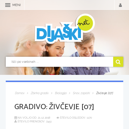
MENI
Domov
Zbirka gradiv
Biologija
Snov, zapiski
Živčevje [07]
GRADIVO:
ŽIVČEVJE [07]
NA VOLJO OD:
21.12.2018
ŠTEVILO OGLEDOV: 1170
ŠTEVILO PRENOSOV: 2451