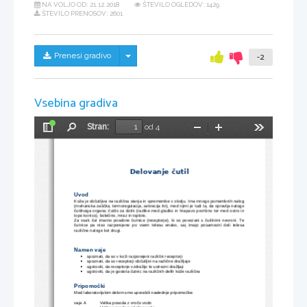
NA VOLJO OD:
21.12.2018
ŠTEVILO OGLEDOV: 1429
ŠTEVILO PRENOSOV: 2601
Skrij/prikaži meni
Prenesi gradivo
-2
Vsebina gradiva
Stran:
od 4
Preklopi
Najdi
Pomanjšaj
Povečaj
Orodja
stransko
vrstico
Delovanje čutil
Uvod
Koža je občutljiva na različna stanja in spremembe v okolju. Ima mnogo pomembnih nalog
(mehanska zaščita, termoregulacija, sekrecija itn), med njimi je tudi ta, da opravlja nalogo
čutilnega organa: čutilo za dotik (razlike med gladko in hrapavo površino ter med ostro in
topo konico), bolečino, mraz in toploto.
Za vsak čut imamo posebne čutnice (receptorje), ki so povezani s čutilnimi nevroni. Te
čutnice   pa   niso   razporejene   po   vsem   telesu   enako,   saj   imajo   posamezni   deli   telesa
različne naloge kot drugi.
Namen vaje
spoznati, da so v koži razporejeni različni receptorji

spoznati, da so receptorji občutljivi na različne dražljaje

ugotoviti, da receptorje vzdražijo le ustrezni dražljaji

ugotoviti, da je gostota čutnic na različnih delih kože različna

Pripomočki
Med laboratorijskim delom smo uporabili naslednje pripomočke:
vaja A
Velika posoda z vročo vodo