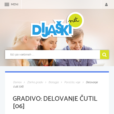
MENI
Domov
Zbirka gradiv
Biologija
Poročila, vaje
Delovanje
čutil [06]
GRADIVO:
DELOVANJE ČUTIL
[06]