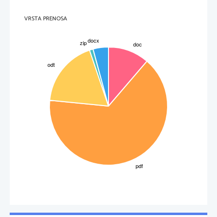
    m m
 v
 v 
 m v
 v v m v
VRSTA PRENOSA
Zaključek in diskusija
Dokazali smo, da so v koži čutila za mraz, toploto, dotik in pritisk.
A.)
 S to vajo smo spoznali, da so čutnice v eni roki v možgane pošiljale informacijo, da je
voda topla, čutnice druge roke pa, da je voda hladna. Iz tega spoznamo, da je občutenje
mraza in toplote relativno.