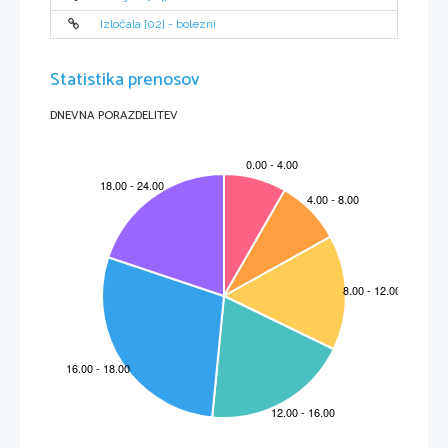
Izločala [02] - bolezni
Statistika prenosov
DNEVNA PORAZDELITEV
B. Razdalja med čutnimi področji za
dotik na konici prstov in hrbtni strani rok
Vrh kazalca
Hrbtna stran roke
razdalja med točkama
1,5 mm
30 mm
širina (kazalca / dlani)
15 mm
100 mm
razmerje
1 : 10
3 : 10
C. Gostota receptorjev za tip
Testirano področje
Število dotikov
Število zaznanih dotikov
Razmerje
vrh prsta
28
28
1:1
hrbtna stran roke
28
28
1:1
D. Občutljivost na mraz in toploto - (slika 1)
m m m m  