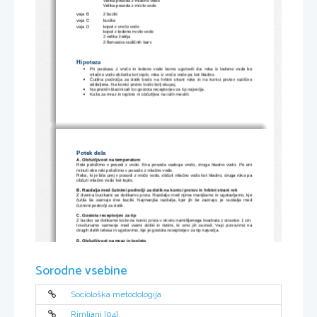
Velika posoda z mlačno vodo
Velika posoda z mrzlo vodo
vaja B
2 buciki
vaja C
bucika
vaja D
kopel z vročo vodo
kopel z ledeno mrzlo vodo
2 velika žeblja
2 flomastra različnih barv
Hipoteza
Pri   poskusu   z   vročo   in   ledeno   vodo   bomo   ugotovili   da:   roka   iz   ledene   vode   bo

mlačno vodo občutila kot toplo, roka iz vroče vode pa kot hladno.
Čutilna   področja   za   dotik   bodo   na   hrbtni   strani   roke   in   na   konici   prstov   različno

oddaljena. Na konici prstov bodo bolj skupaj.
Na prstnih blazinicah bo gostota receptorjev za tip največja.

Koža za mraz in toploto ni občutljiva na istih mestih.

Potek dela
A. Občutljivost na temperaturo
Roki položimo v posodi z vodo. Ena posoda vsebuje vročo, druga hladno vodo. Po eni
minuti obe roki položimo v posodo z mlačno vodo. 
Roka, ki je bila prej v posodi z vročo vodo, občuti mlačno vodo kot hladno, druga roka pa
občuti mlačno vodo kot toplo. 
B. Razdalja med čutnimi področji za dotik na konici prstov in hrbtni strani rok
Z dvema bucikami se dotikamo prsta. Razdaljo med njima manjšamo in ugotavljamo, kje
čutila   še   zaznajo   dve   buciki.   Najmanjša   razdalja,   kjer   jih   še   zaznajo,   je   razdalja   med
čutnimi področji za dotik.  
C. Gostota receptorjev za tip
Z buciko se dotikamo kože na konici prsta v okviru namišljenega kvadrata z stranico 1 cm.
Izračunamo   razmerje   med   vsemi   dotiki   in   tistimi,   ki   smo   jih   zaznali.   Vajo   ponovimo   na
drugih delih telesa in ugotovimo, kje je gostota receptorjev za tip največja. 
D. Občutljivost na mraz in toploto
Na   hrbtno   stran   dlani   narišemo   kvadrat   2,5cm   x   2,5cm.   Sošolec   vzame   najprej   mrzel
žebelj in ga vleče po robovih in diagonalah narisanega kvadrata. Nato isto naredi z vročim
žebljem. Zopet označimo mesta na katerih začutimo najmočneje vročino oziroma mraz.
Sorodne vsebine
Rezultati
A. Občutljivost na temperaturo
Sociološka metodologija
Tista roka, ki je bila v vroči vodi, občuti mlačno vodo kot mrzlo, tista, ki je bila v mrzli vodi
pa bo možganom podala informacijo, da je voda topla.
Rimljani [04]