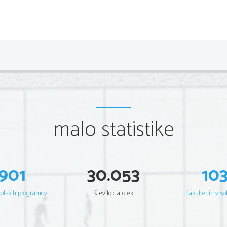
malo statistike
901
30.053
10
šolskih programov
število datotek
fakultet in viso