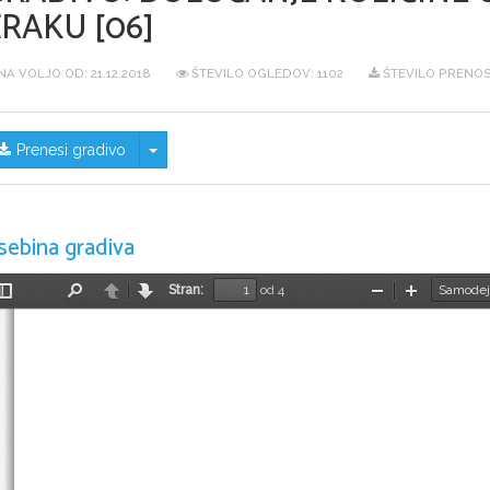
RAKU [06]
NA VOLJO OD:
21.12.2018
ŠTEVILO OGLEDOV: 1102
ŠTEVILO PRENOS
Skrij/prikaži meni
Prenesi gradivo
sebina gradiva
Stran:
od 4
Preklopi
Najdi
Nazaj
Naprej
Pomanjšaj
Povečaj
stransko
vrstico