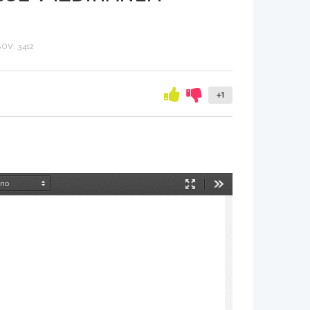
OV: 3412
+1
Način
Orodja
predstavitve