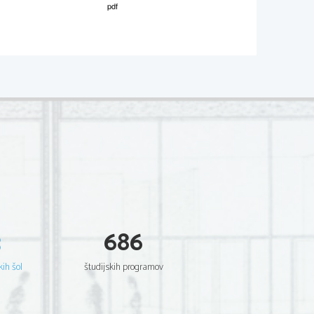
3
686
kih šol
študijskih programov