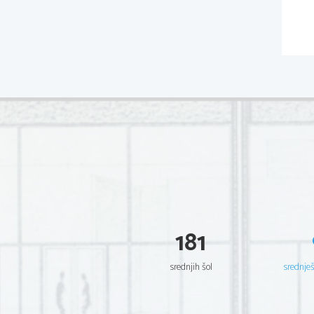
181
srednjih šol
srednje