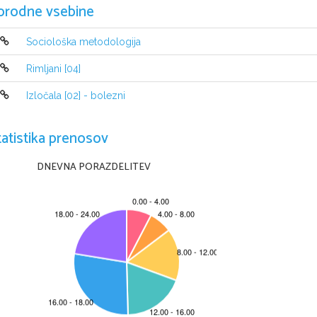
orodne vsebine
Sociološka metodologija
Rimljani [04]
Izločala [02] - bolezni
tatistika prenosov
DNEVNA PORAZDELITEV
Sandra Gorčan
Murska Sobota,