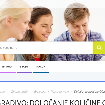
MATURA
ŠTUDIJ
FORUM
omov
Zbirka gradiv
Biologija
Poročila, vaje
Določanje količine CO2
GRADIVO:
DOLOČANJE KOLIČINE 