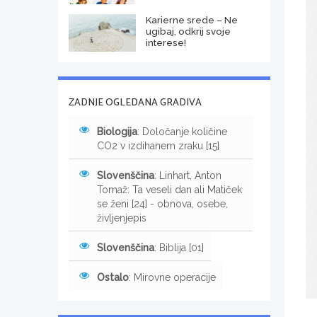
Karierne srede – Ne
ugibaj, odkrij svoje
interese!
ZADNJE OGLEDANA GRADIVA
Biologija
: Določanje količine
CO2 v izdihanem zraku [15]
Slovenščina
: Linhart, Anton
Tomaž: Ta veseli dan ali Matiček
se ženi [24] - obnova, osebe,
življenjepis
Slovenščina
: Biblija [01]
Ostalo
: Mirovne operacije