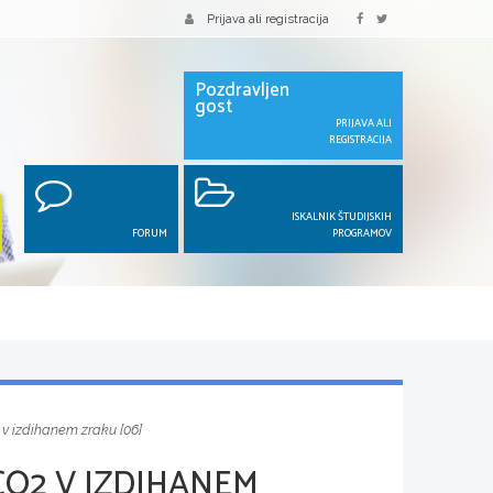
Prijava ali registracija
Pozdravljen
gost
PRIJAVA ALI
REGISTRACIJA
ISKALNIK ŠTUDIJSKIH
FORUM
PROGRAMOV
 v izdihanem zraku [06]
CO2 V IZDIHANEM