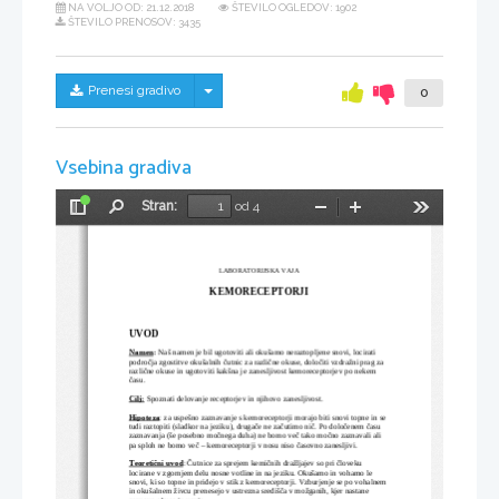
NA VOLJO OD:
21.12.2018
ŠTEVILO OGLEDOV: 1902
ŠTEVILO PRENOSOV: 3435
Skrij/prikaži meni
Prenesi gradivo
0
Vsebina gradiva
Stran:
od 4
Preklopi
Najdi
Pomanjšaj
Povečaj
Orodja
stransko
vrstico
LABORATORIJSKA VAJA
KEMORECEPTORJI
UVOD
Namen
:
 Naš namen je bil ugotoviti ali okušamo neraztopljene snovi, locirati 
področja zgostitve okušalnih čutnic za različne okuse, določiti vzdražni prag za 
različne okuse in ugotoviti kakšna je zanesljivost kemoreceptorjev po nekem 
času.
Cilj:
Spoznati delovanje receptorjev in njihovo zanesljivost.
Hipoteza
: za uspešno zaznavanje s kemoreceptorji morajo biti snovi topne in se 
tudi raztopiti (sladkor na jeziku), drugače ne začutimo nič. Po določenem času 
zaznavanja (še posebno močnega duha) ne bomo več tako močno zaznavali ali 
pa sploh ne bomo več – kemoreceptorji v nosu niso časovno zanesljivi.
Teoretični uvod
: 
Čutnice za sprejem kemičnih dražljajev so pri človeku 
locirane v zgornjem delu nosne votline in na jeziku. Okušamo in vohamo le 
snovi, ki so topne in pridejo v stik z kemoreceptorji. Vzburjenje se po vohalnem 
in okušalnem živcu prenesejo v ustrezna središča v možganih, kjer nastane 