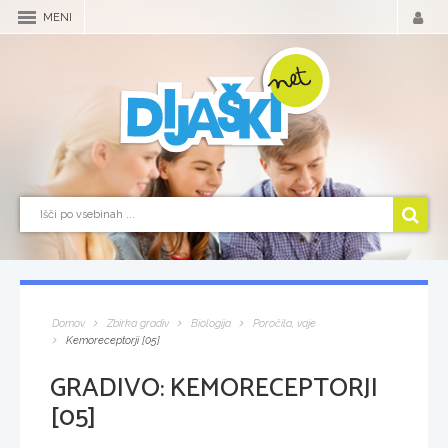
MENI
Domov
Zbirka gradiv
Biologija
Poročila, vaje
Kemoreceptorji [05]
GRADIVO:
KEMORECEPTORJI
[05]