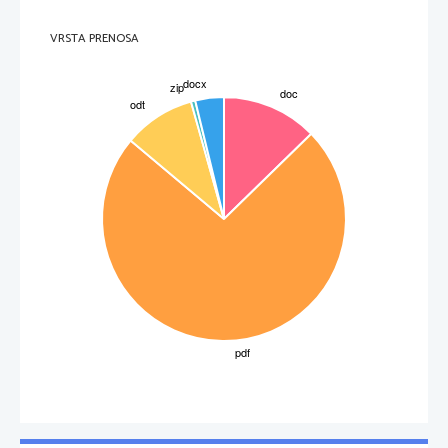
nismo začutili nič in med tisto pri kateri smo začutili okus. Še posebej 
nenatančno smo prag izmerili pri raztopini sladkorja saj je bila prva raztopina 
0,1M naslednja pa že 1,0M. Poskus bi torej izboljšali z več vmesnimi 
raztopinami snovi.
VRSTA PRENOSA
D: Kemoreceptorji v nosu po določenem času v možgane ne pošiljajo več 
informacije o zelo močnem vonju obeh olj. Če počakamo še dalj časa 
informacije sploh ni več. To je še en dokaz o relativnosti čutil.
SKLEP:
 rezultati se ujemajo z našo hipotezo. Snovi morajo biti raztopljene 
da jih lahko z našimi kemoreceptorji zaznamo. Vzdražni prag zaznavanja soli je 