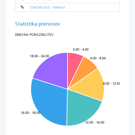
Zatisnemo si eno nosnico in skozi drugo vdihavamo vonj po nageljnovih žbicah/
Izločala [02] - bolezni
poprovi meti. Vsakič izdihnemo skozi usta. To ponavljamo toliko časa, dokler 
vonja ne zaznamo več. 
Statistika prenosov
REZULTATI:
DNEVNA PORAZDELITEV
A: Ne začutimo nič
B: 
C: Vzdražni prag za zaznavo raztopine sladkorja je bil največji možni in sicer 
1.0 M. Raztopino soli smo začutili pri 0.1 M, kar je tudi največja koncentracija 
kar smo jih imeli.
Nageljnovih žbic nismo zaznavali več po minuti in 40 sekund, poprove mete 
D: 
pa po minuti in 50 sekund.
INTERPRETACIJA REZULTATOV:
Ker se molekule sladkorja niso raztopile v vodi ( slini ), jih ne moremo 
A: 
okusiti.
B: Čutnice za različne okuse so posejane po celem jeziku. Na določenih mestih 
pa jih je zgoščeno še posebej veliko. Zato na teh mestih najbolje zaznavamo nek
okus.
C: Ta del poskusa ni natančen pokazatelj vzdražnega praga za sladko in slano, 
saj smo imeli pripravljenih premalo raztopin dane snovi med tisto pri kateri 