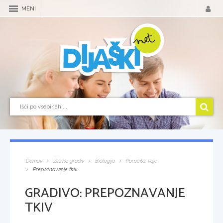
MENI
Domov
Zbirka gradiv
Biologija
Poročila, vaje
Prepoznavanje tkiv
GRADIVO:
PREPOZNAVANJE
TKIV