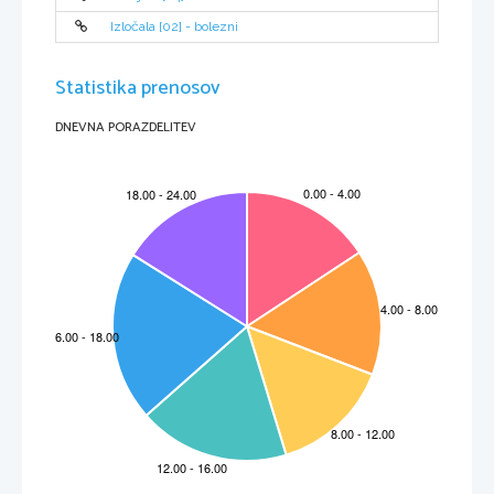
•
tkiva nariši pri vseh velikostih (40x, 100x in 400x).
Izločala [02] - bolezni
 KOST
•
nariši trajni preparat kostnega in hrustančnega tkiva in označi različne dele,
•
tkiva nariši pri vseh velikostih (40x, 100x in 400x)
Statistika prenosov
DNEVNA PORAZDELITEV
4
Rezultati, zaključek in skice
Pri tej vaji smo samo opazovali preparate. Sveže možgane smo skicirali in označili dele. Pogledali
smo še trajna preparata mačje hrbtenjače in kostnega tkiva. Pri hrbtenjači se je najboljše videlo pri
najmanjši povečavi, pri kateri se je lepo razlikovala sivina od beline, v značilni obliki. Pri kostnem
tkivu (ki smo si ga ogledali že pri vaji 2) smo lahko opazili Haversove kanale in medceličnino.