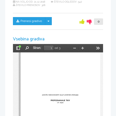
NA VOLJO OD:
21.12.2018
ŠTEVILO OGLEDOV: 542
ŠTEVILO PRENOSOV: 306
Skrij/prikaži meni
Prenesi gradivo
0
Vsebina gradiva
Stran:
od 3
Preklopi
Najdi
Pomanjšaj
Povečaj
Orodja
stransko
vrstico
poročilo laboratorijskih vaj pri predmetu biologija
PREPOZNAVANJE TKIV
(4. vaja)