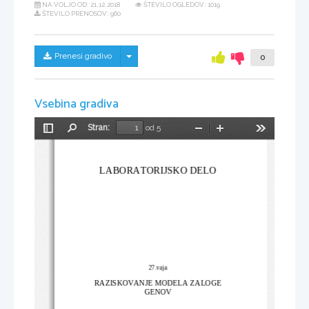
NA VOLJO OD:
21.12.2018
ŠTEVILO OGLEDOV: 1019
ŠTEVILO PRENOSOV: 960
Skrij/prikaži meni
Prenesi gradivo
0
Vsebina gradiva
Stran:
od 5
Preklopi
Najdi
Pomanjšaj
Povečaj
Orodja
stransko
vrstico
LABORATORIJSKO DELO
27.vaja
RAZISKOVANJE MODELA ZALOGE
GENOV