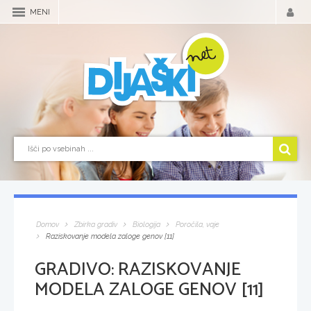
MENI
Domov
Zbirka gradiv
Biologija
Poročila, vaje
Raziskovanje modela zaloge genov [11]
GRADIVO:
RAZISKOVANJE
MODELA ZALOGE GENOV [11]