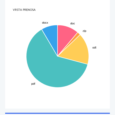
1.2 Kombinacija genskih parov
Pari
Število parov F2
belo - belo
40
VRSTA PRENOSA
rdeče - rdeče
20
belo - rdeče
40
1.3 Kombinacija genskih parov
Pari
Število parov F3
belo - belo
34
rdeče - rdeče
20
belo - rdeče
46