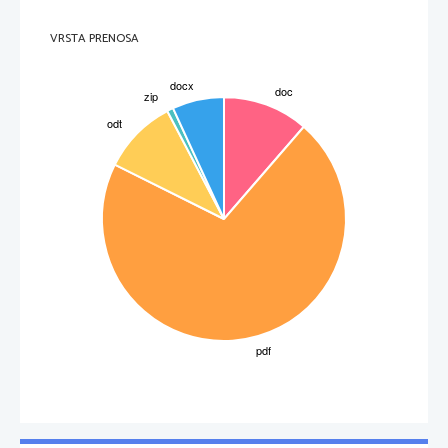
VRSTA PRENOSA
B. Opazovanje z živim očesom
1.
Ko   ugasnemo   luč,   ne   vidimo,a   po   nekaj   minutah   vidimo
bolje.
2.
Na   svetlobi   se   šarenica   razširi   in   posledično   zenica
zoži.
3.
Ko   se   ponovno   osredotočimo   na   tisk,   je   slika   motna,
dvojna.
4.
Pika izgine na mestu 4.
3