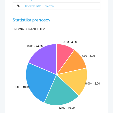
Izločala [02] - bolezni
Statistika prenosov
DNEVNA PORAZDELITEV
2
Laboratorijsko delo: OKO SESALCA
4.
REZULTATI
A. Seciranje očesa
Slika 1: oko
Kar smo pri vaji videli: