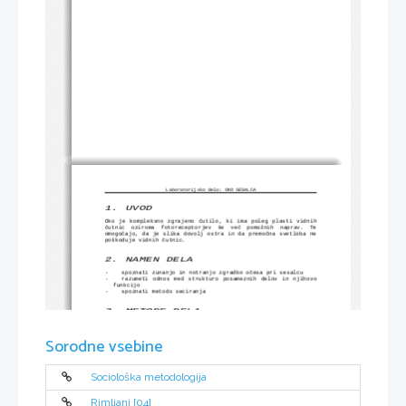
Laboratorijsko delo: OKO SESALCA
1.
UVOD
Oko je kompleksno zgrajeno čutilo, ki ima poleg plasti vidnih
čutnic   oziroma   fotoreceptorjev   še   več   pomožnih   naprav.   Te
omogočajo, da je slika dovolj ostra in da premočna svetloba ne
poškoduje vidnih čutnic.
2.
NAMEN DELA
-
spoznati zunanjo in notranjo zgradbo očesa pri sesalcu
-
razumeti odnos med strukturo posameznih delov in njihovo
funkcijo
-
spoznati metodo seciranja
3.
METODE DELA
Postopek   dela   je   bil   enak   kot   je   opisan   v   Navodilih   za
laboratorijsko delo na straneh 43 do 45 Secirali smo prašičje
oko.
Sorodne vsebine
Sociološka metodologija
Rimljani [04]