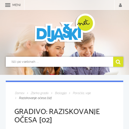
MENI
Domov
Zbirka gradiv
Biologija
Poročila, vaje
Raziskovanje očesa [02]
GRADIVO:
RAZISKOVANJE
OČESA [02]