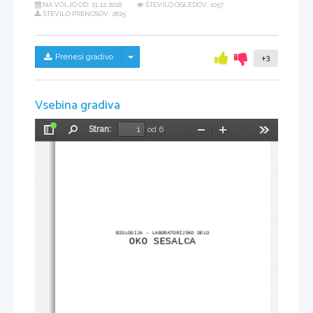
NA VOLJO OD:
21.12.2018
ŠTEVILO OGLEDOV: 1057
ŠTEVILO PRENOSOV: 2825
Skrij/prikaži meni
Prenesi gradivo
+3
Vsebina gradiva
Stran:
od 6
Preklopi
Najdi
Pomanjšaj
Povečaj
Orodja
stransko
vrstico
BIOLOGIJA – LABORATORIJSKO DELO
OKO SESALCA