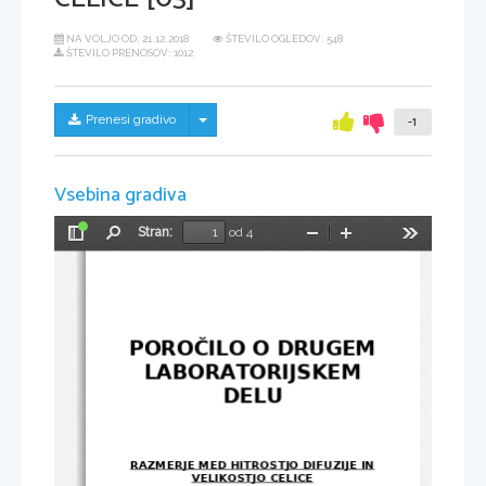
NA VOLJO OD:
21.12.2018
ŠTEVILO OGLEDOV: 548
ŠTEVILO PRENOSOV: 1012
Skrij/prikaži meni
Prenesi gradivo
-1
Vsebina gradiva
Stran:
od 4
Preklopi
Najdi
Pomanjšaj
Povečaj
Orodja
stransko
vrstico
POROČILO O DRUGEM
LABORATORIJSKEM
DELU
RAZMERJE MED HITROSTJO DIFUZIJE IN
VELIKOSTJO CELICE