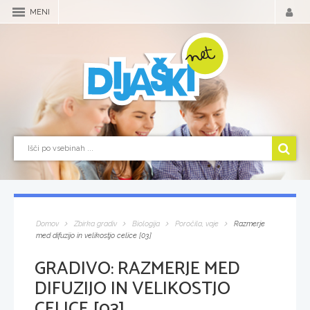
MENI
Domov
Zbirka gradiv
Biologija
Poročila, vaje
Razmerje
med difuzijo in velikostjo celice [03]
GRADIVO:
RAZMERJE MED
DIFUZIJO IN VELIKOSTJO
CELICE [03]