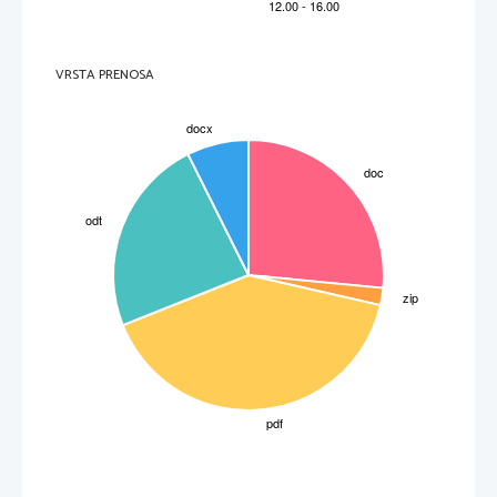
RAZPRAVA:
Vse podatke smo natančno izmerili in izračunali. Rezultatov 
nismo zaokroževali. Globina obarvanega področja pri prerezani 
kocki je obseg difuzije. 
VRSTA PRENOSA
ZAKLJUČEK: