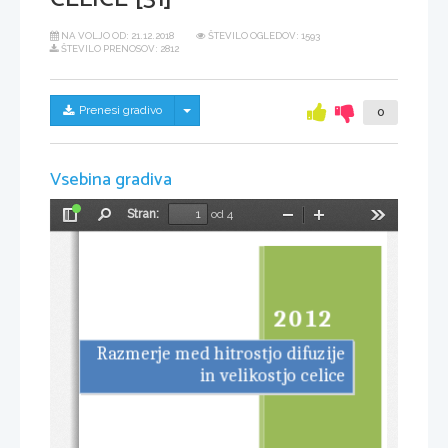
NA VOLJO OD:
21.12.2018
ŠTEVILO OGLEDOV: 1593
ŠTEVILO PRENOSOV: 2812
Skrij/prikaži meni
Prenesi gradivo
0
Vsebina gradiva
Stran:
od 4
Preklopi
Najdi
Pomanjšaj
Povečaj
Orodja
stransko
vrstico
2012
Razmerje med hitrostjo difuzije
in velikostjo celice