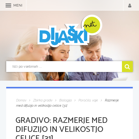
MENI
Domov
Zbirka gradiv
Biologija
Poročila, vaje
Razmerje
med difuzijo in velikostjo celice [31]
GRADIVO:
RAZMERJE MED
DIFUZIJO IN VELIKOSTJO
CELICE [31]