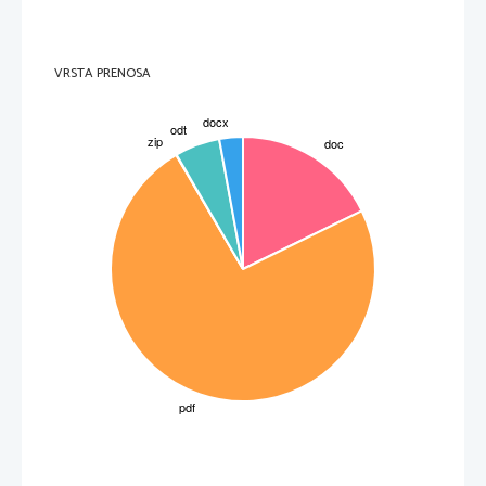
površino enakih kock v razmerju s svojo prostornino, je površina druge kocke mnogokrat večja. 
Za prodiranje raztopine NaOH (baza) v kocke agarja imamo dokaz, saj je fenolftalein indikator za baze
in se v njihovi prisotnosti obarva vijolično. Tako smo lahko tudi videli, kako daleč je difuzija potekla. Iz
kock pa je izhajal fenolftalein. Posledica izločanja fenolftaleina je obarvanost prozorne raztopine 
NaOH v vijolično barvo.
Če bi bile kocke agarja žive celice in NaOH življenjska snov, bi imela najučinkovitejšo razmerje med 
VRSTA PRENOSA
površino in volumnom najmanjša kocka.
Ko celica raste, se razmerje med površino in volumnom manjša.
Ko se celica razdeli na dve enako veliki enoti, njun skupni volumen ostane enak. Torej ima vsaka 
celica polovico volumna prejšnje, velike celice. To pa ne velja za površino. Vsota površin hčerinskih 
celic je večja od površine velike celice. Tako lahko razložimo, zakaj je za celico ugodneje (glede na 
razmerje med površino in volumnom), da se deli.