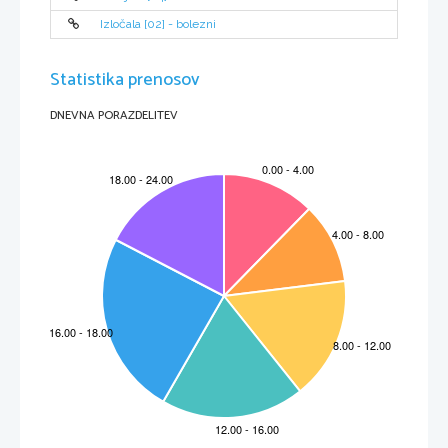
5. dan
Izločala [02] - bolezni
14%
Statistika prenosov
86%
DNEVNA PORAZDELITEV
2
8. dan
25%
75%
6.)
ZAKLJUČEK:
 Iz rezultatov je razvidno, da razmerje med povprečno maso kalčka
in povprečno maso obeh kličnih listov s časom pada – kalček torej raste, medtem ko
klična lista ostajata več ali manj iste velikosti.
7.)
KRITIKA:
 Rezultate sem prejela od sošolke Metke Trobec.
8.)
DISKUSIJA: 
Povprečna masa kalčka je v dobi mirovanja majhna v primerjavi s
povprečno maso kličnih listov, ki ga obdajajo, kasneje pa se veča na račun razvoja
rastline. Vsi bodoči rastlinski deli se namreč razvijejo iz kalčka (iz rasnega vršička se
razvijejo stebelce in listi, iz zarodkove koreničice pa glavna in stranske korenine). 
9.)
VIRI:
 Stušek, P. – BIOLOGIJA 2 in 3, Ljubljana: DZS, 2000