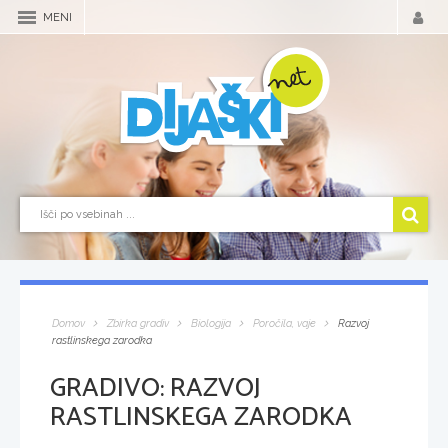
MENI
Domov
Zbirka gradiv
Biologija
Poročila, vaje
Razvoj
rastlinskega zarodka
GRADIVO:
RAZVOJ
RASTLINSKEGA ZARODKA