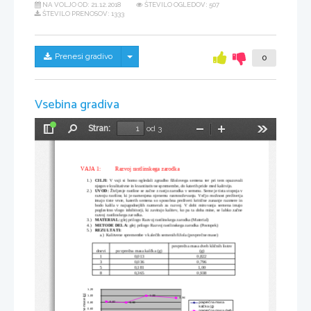
NA VOLJO OD:
21.12.2018
ŠTEVILO OGLEDOV: 507
ŠTEVILO PRENOSOV: 1333
Skrij/prikaži meni
Prenesi gradivo
0
Vsebina gradiva
Stran:
od 3
Preklopi
Najdi
Pomanjšaj
Povečaj
Orodja
stransko
vrstico
VAJA 1:          Razvoj rastlinskega zarodka 
1.)
CILJI:
  V vaji si bomo ogledali zgradbo fižolovega semena ter pri tem opazovali
njegove kvalitativne in kvantitativne spremembe, do katerih pride med kalitvijo.
2.)
UVOD:
 Življenje rastline se začne z rastjo zarodka v semenu. Seme je tista stopnja v
razvoju rastline, ki je namenjena njenemu razmnoževanju. Večjo možnost preživetja
imajo tiste vrste, katerih semena so sposobna preživeti kritične zunanje razmere in
bodo kalila v najugodnejših razmerah za razvoj. V dobi mirovanja semena imajo
poglavitno vlogo inhibitorji, ki zavirajo kalitev, ko pa ta doba mine, se lahko začne
razvoj rastlinskega zarodka.
3.)
MATERIAL:
 glej prilogo Razvoj rastlinskega zarodka (Material)
4.)
METODE DELA:
 glej prilogo Razvoj rastlinskega zarodka (Postopek)
5.)
REZULTATI:
a.)
Kalitvene spremembe v kalečih semenih fižola (povprečne mase)
povprečna masa dveh kličnih listov
dnevi
povprečna masa kalčka (g)
(g)
1
0,013
0,822
3
0,036
0,796
5
0,181
1,00
8
0,365
0,938
1,20 
)
1,00 
1,00 
g
0,94 
(
e
0,82 
0,80 
povprečna masa
0,80 
s
a
kalčka (g)
m
0,60 
e
povprečna masa dveh