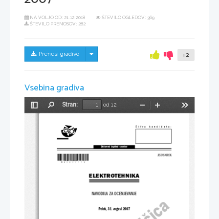
NA VOLJO OD:
21.12.2018
ŠTEVILO OGLEDOV: 369
ŠTEVILO PRENOSOV: 282
Skrij/prikaži meni
Prenesi gradivo
+2
Vsebina gradiva
Stran:
od 12
Preklopi
Najdi
Pomanjšaj
Povečaj
Orodja
stransko
vrstico
Šifra  kandidata:
Državni  izpitni  center
*M07277112*
JESENSKI ROK
ELEKTROTEHNIKA
NAVODILA ZA OCENJEVANJE
Petek, 31. avgust 2007