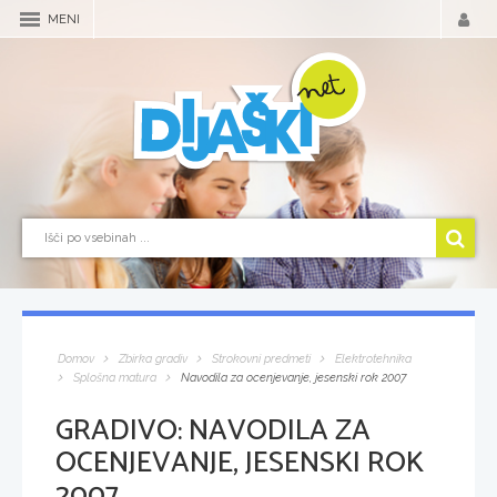
MENI
Domov
Zbirka gradiv
Strokovni predmeti
Elektrotehnika
Splošna matura
Navodila za ocenjevanje, jesenski rok 2007
GRADIVO:
NAVODILA ZA
OCENJEVANJE, JESENSKI ROK
2007