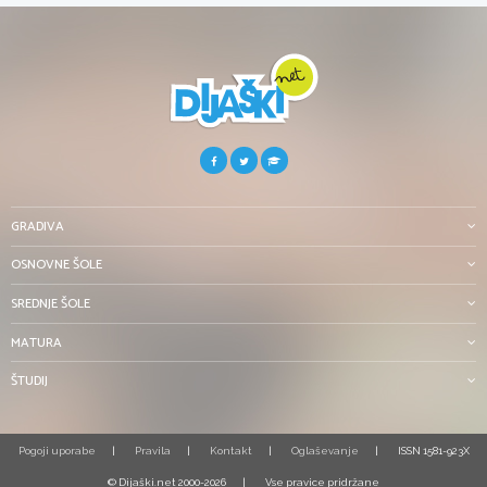
GRADIVA
OSNOVNE ŠOLE
SREDNJE ŠOLE
MATURA
ŠTUDIJ
Pogoji uporabe
Pravila
Kontakt
Oglaševanje
ISSN 1581-923X
© Dijaški.net 2000-2026
Vse pravice pridržane