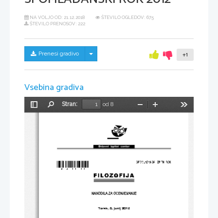
NA VOLJO OD:
21.12.2018
ŠTEVILO OGLEDOV: 675
ŠTEVILO PRENOSOV: 222
Skrij/prikaži meni
Prenesi gradivo
+1
Vsebina gradiva
Stran:
od 8
Preklopi
Najdi
Pomanjšaj
Povečaj
Orodja
stransko
vrstico