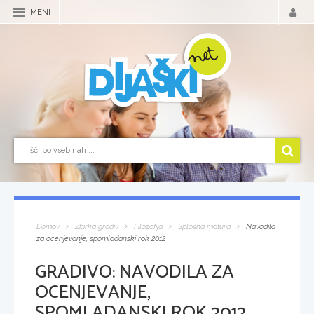
MENI
Domov
Zbirka gradiv
Filozofija
Splošna matura
Navodila
za ocenjevanje, spomladanski rok 2012
GRADIVO:
NAVODILA ZA
OCENJEVANJE,
SPOMLADANSKI ROK 2012