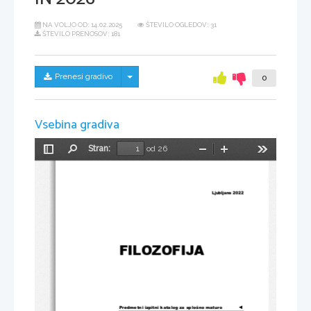
NA VOLJO OD:
14.02.2025
ŠTEVILO OGLEDOV: 31
ŠTEVILO PRENOSOV: 181
Skrij/prikaži meni
Prenesi gradivo
0
Vsebina gradiva
Stran:
od 26
Preklopi
Najdi
Pomanjšaj
Povečaj
Orodja
stransko
vrstico
                                                                                                                            Ljubljana                                                              2022                                               
FILOZOFIJA 
Predmetni izpitni katalog za splošno maturo
◄