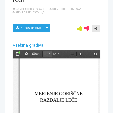
NA VOLJO OD:
21.12.2018
ŠTEVILO OGLEDOV: 2297
ŠTEVILO PRENOSOV: 2960
Skrij/prikaži meni
Prenesi gradivo
+3
Vsebina gradiva
Stran:
od 6
Preklopi
Najdi
Pomanjšaj
Povečaj
Orodja
stransko
vrstico
MERJENJE GORIŠČNE
RAZDALJE LEČE