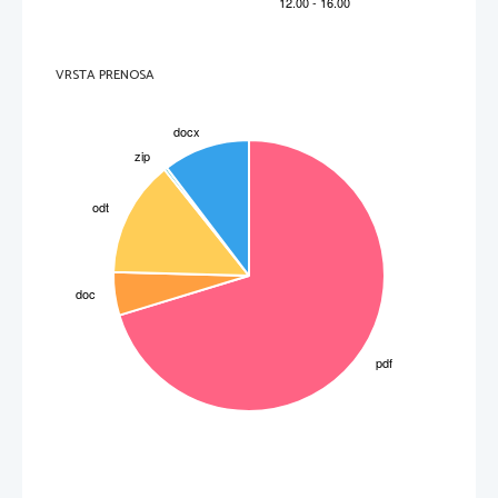
kot predmet enake velikosti. Če bi želeli premerjati leče med seboj glede na povečavo, bi 
morali izbrati predmet postaviti v lečino gorišče in nato primerjati povečave leč. 
VRSTA PRENOSA