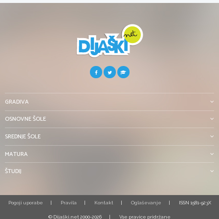
GRADIVA
OSNOVNE ŠOLE
SREDNJE ŠOLE
MATURA
ŠTUDIJ
Pogoji uporabe
Pravila
Kontakt
Oglaševanje
ISSN 1581-923X
© Dijaški.net 2000-2026
Vse pravice pridržane