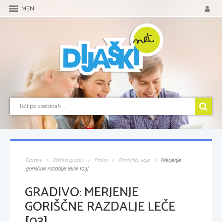
MENI
Domov
Zbirka gradiv
Fizika
Poročila, vaje
Merjenje
goriščne razdalje leče [03]
GRADIVO:
MERJENJE
GORIŠČNE RAZDALJE LEČE
[03]